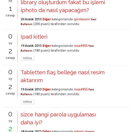
oy
library oluşturdum fakat bu işlemi
1
iphoto da nasıl yapacağım?
cevap
20 Aralık 2013
Diğer
kategorisinde
girolasorn
Yeni
(
200
puan)
tarafından
soruldu
Kullanıcı
0
Ipad kitleri
oy
19 Aralık 2013
Diğer
kategorisinde
nisa4955
Yeni
2
(
180
puan)
tarafından
soruldu
Kullanıcı
cevap
retina
0
Tabletten flaş belleğe nasıl resim
oy
aktarırım
2
19 Aralık 2013
Diğer
kategorisinde
nisa4955
Yeni
cevap
(
180
puan)
tarafından
soruldu
Kullanıcı
retina
0
sizce hangi parola uygulaması
oy
daha iyi?
2
18 Aralık 2013
Diğer
kategorisinde
erkam
Uzman