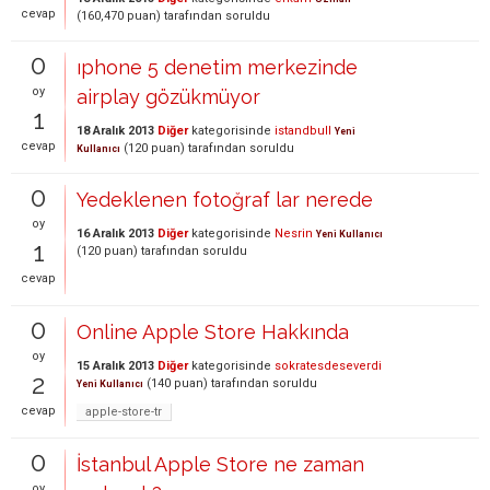
cevap
(
160,470
puan)
tarafından
soruldu
0
ıphone 5 denetim merkezinde
oy
airplay gözükmüyor
1
18 Aralık 2013
Diğer
kategorisinde
istandbull
Yeni
cevap
(
120
puan)
tarafından
soruldu
Kullanıcı
0
Yedeklenen fotoğraf lar nerede
oy
16 Aralık 2013
Diğer
kategorisinde
Nesrin
Yeni Kullanıcı
1
(
120
puan)
tarafından
soruldu
cevap
0
Online Apple Store Hakkında
oy
15 Aralık 2013
Diğer
kategorisinde
sokratesdeseverdi
2
(
140
puan)
tarafından
soruldu
Yeni Kullanıcı
cevap
apple-store-tr
0
İstanbul Apple Store ne zaman
oy