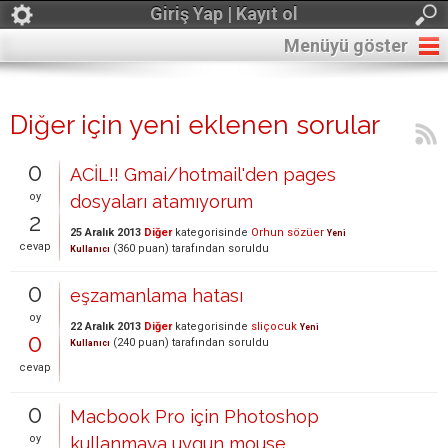
Giriş Yap | Kayıt ol
Menüyü göster
Diğer için yeni eklenen sorular
0
ACİL!! Gmai/hotmail'den pages
oy
dosyaları atamıyorum
2
25 Aralık 2013
Diğer
kategorisinde
Orhun sözüer
Yeni
cevap
(
360
puan)
tarafından
soruldu
Kullanıcı
0
eşzamanlama hatası
oy
22 Aralık 2013
Diğer
kategorisinde
sliçocuk
Yeni
0
(
240
puan)
tarafından
soruldu
Kullanıcı
cevap
0
Macbook Pro için Photoshop
oy
kullanmaya uygun mouse