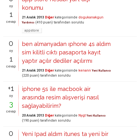
oy
konumu
1
21 Aralık 2013
Diğer
kategorisinde
dogukanakgun
cevap
(
410
puan)
tarafından
soruldu
Yardımcı
appstore
0
ben almanyadan ıphone 4s aldım
oy
sim kilitli cıktı pasaporta kayıt
1
yaptır açılır dediler açılırmı
cevap
21 Aralık 2013
Diğer
kategorisinde
kenann
Yeni Kullanıcı
(
220
puan)
tarafından
soruldu
+1
iphone 5s ile macbook air
oy
arasında resim alışverişi nasıl
3
sağlayabilirim?
cevap
20 Aralık 2013
Diğer
kategorisinde
Nygt
Yeni Kullanıcı
(
190
puan)
tarafından
soruldu
0
Yeni Ipad aldım itunes ta yeni bir