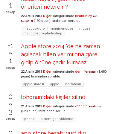
1
önerileri nelerdir ?
cevap
22 Aralık 2013
Diğer
kategorisinde
kimburtley
Yeni
(
190
puan)
tarafından
soruldu
Kullanıcı
macbook-pro
magic-mouse
mouse
macbookpro-photoshop
+1
Apple store 2014 'de ne zaman
oy
açılacak bilen var mı ona göre
1
gidip önüne çadır kuracaz
cevap
22 Aralık 2013
Diğer
kategorisinde
derin
(
1,680
Yardımcı
puan)
tarafından
soruldu
apple-store-tr
apple
ne-zaman
0
Iphonumdaki kişiler silindi
oy
21 Aralık 2013
Diğer
kategorisinde
c111601
Yardımcı
3
(
520
puan)
tarafından
soruldu
cevap
iphone
sistem-geri-yükleme
0
app store hesabı yurt dışı