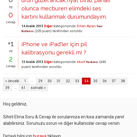
ürün güzel ancak,fiyat biraz pahalı
oy
olunca mecburen elimdeki ses
0
kartını kullanmak durumundayım.
cevap
14 Aralık 2013
Diğer
kategorisinde
Erhan Ayran
Yeni
(
220
puan)
tarafından
soruldu
Kullanıcı
+1
iPhone ve iPad'ler için pil
oy
kalibrasyonu gerekli mi ?
2
13 Aralık 2013
Diğer
kategorisinde
ekurt
(
640
Yardımcı
cevap
puan)
tarafından
soruldu
...
« önceki
1
29
30
31
32
33
34
35
36
37
38
...
39
61
sonraki »
Hoş geldiniz,
Sihirli Elma Soru & Cevap ile sorularınıza en kısa zamanda yanıt
alabilirsiniz. Sorunuzu sorun ve diğer kullanıcılar cevap versin.
Detaylı bilgi için
buraya
tıklayın.