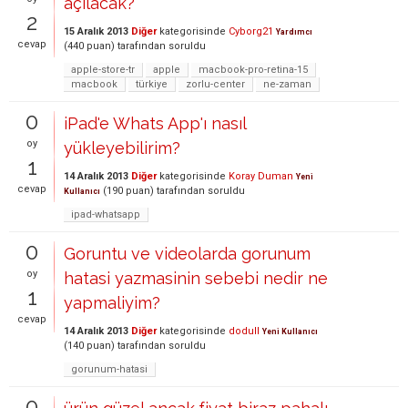
açılacak?
2
15 Aralık 2013
Diğer
kategorisinde
Cyborg21
Yardımcı
cevap
(
440
puan)
tarafından
soruldu
apple-store-tr
apple
macbook-pro-retina-15
macbook
türkiye
zorlu-center
ne-zaman
0
iPad'e Whats App'ı nasıl
oy
yükleyebilirim?
1
14 Aralık 2013
Diğer
kategorisinde
Koray Duman
Yeni
cevap
(
190
puan)
tarafından
soruldu
Kullanıcı
ipad-whatsapp
0
Goruntu ve videolarda gorunum
oy
hatasi yazmasinin sebebi nedir ne
1
yapmaliyim?
cevap
14 Aralık 2013
Diğer
kategorisinde
dodull
Yeni Kullanıcı
(
140
puan)
tarafından
soruldu
gorunum-hatasi
0