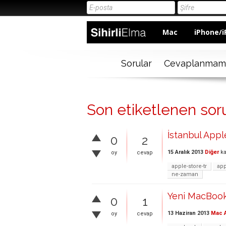
Mac
iPhone/i
Sorular
Cevaplanmam
Son etiketlenen soru
İstanbul Appl
0
2
15 Aralık 2013
Diğer
ka
oy
cevap
apple-store-tr
app
ne-zaman
Yeni MacBook 
0
1
13 Haziran 2013
Mac A
oy
cevap