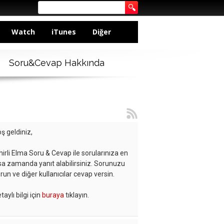
Watch
iTunes
Diğer
Soru&Cevap Hakkında
ş geldiniz,
hirli Elma Soru & Cevap ile sorularınıza en
sa zamanda yanıt alabilirsiniz. Sorunuzu
run ve diğer kullanıcılar cevap versin.
taylı bilgi için
buraya
tıklayın.