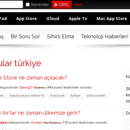
Remember
Kayıt
Pad
App Store
iCloud
Apple Tv
Mac App Store
ış
Bir Soru Sor
Sihirli Elma
Teknoloji Haberleri
lar türkiye
Ho
e Store ne zaman açılacak?
tegorisinde
Cyborg21
(
440
puan)
tarafından
soruldu
Yardımcı
Si
kı
le
macbook-pro-retina-15
macbook
türkiye
zorlu-center
so
Air'lar ne zaman ülkemize gelir?
De
ilesi
kategorisinde
nfurkan
(
120
puan)
tarafından
soruldu
Yeni Kullanıcı