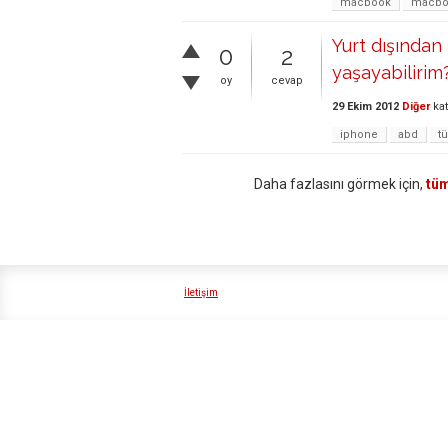
macbook
macboo
Yurt dışından
0
2
yaşayabilirim
oy
cevap
29 Ekim 2012
Diğer
kat
iphone
abd
tü
Daha fazlasını görmek için,
tüm
İletişim