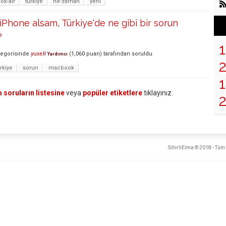
k-air
türkiye
ne-zaman
yeni
 iPhone alsam, Türkiye'de ne gibi bir sorun
?
egorisinde
yuxell
(
1,060
puan)
tarafından
soruldu
Yardımcı
rkiye
sorun
macbook
1
 soruların listesine
veya
popüler etiketlere
tıklayınız.
SihirliElma © 2018 - Tüm 