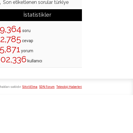
Son etiketlenen sorular türkiye
İstatistikler
19,364
soru
22,785
cevap
5,871
yorum
202,336
kullanıcı
hakları saklıdır
SihirliElma
SDN Forum
Teknoloji Haberleri