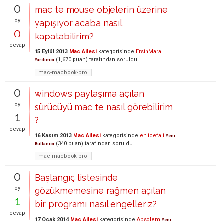
0
mac te mouse objelerin üzerine
oy
yapışıyor acaba nasıl
0
kapatabilirim?
cevap
15 Eylül 2013
Mac Ailesi
kategorisinde
ErsinMaral
(
1,670
puan)
tarafından
soruldu
Yardımcı
mac-macbook-pro
0
windows paylaşıma açılan
oy
sürücüyü mac te nasıl görebilirim
1
?
cevap
16 Kasım 2013
Mac Ailesi
kategorisinde
ehlicefali
Yeni
(
340
puan)
tarafından
soruldu
Kullanıcı
mac-macbook-pro
0
Başlangıç listesinde
oy
gözükmemesine rağmen açılan
1
bir programı nasıl engelleriz?
cevap
17 Ocak 2014
Mac Ailesi
kategorisinde
Absolem
Yeni