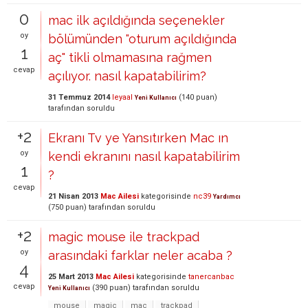
0
mac ilk açıldığında seçenekler
oy
bölümünden "oturum açıldığında
1
aç" tikli olmamasına rağmen
cevap
açılıyor. nasıl kapatabilirim?
31 Temmuz 2014
leyaal
(
140
puan)
Yeni Kullanıcı
tarafından
soruldu
+2
Ekranı Tv ye Yansıtırken Mac ın
oy
kendi ekranını nasıl kapatabilirim
1
?
cevap
21 Nisan 2013
Mac Ailesi
kategorisinde
nc39
Yardımcı
(
750
puan)
tarafından
soruldu
+2
magic mouse ile trackpad
oy
arasındaki farklar neler acaba ?
4
25 Mart 2013
Mac Ailesi
kategorisinde
tanercanbac
cevap
(
390
puan)
tarafından
soruldu
Yeni Kullanıcı
mouse
magic
mac
trackpad