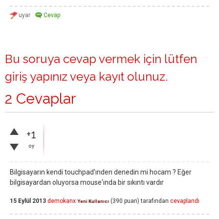
Bu soruya cevap vermek için lütfen
giriş yapınız
veya
kayıt olunuz
.
2 Cevaplar
+1
oy
Bilgisayarın kendi touchpad'ınden denedin mi hocam ? Eğer
bilgisayardan oluyorsa mouse'ında bir sıkıntı vardır
15 Eylül 2013
demokanx
(
390
puan)
tarafından
cevaplandı
Yeni Kullanıcı