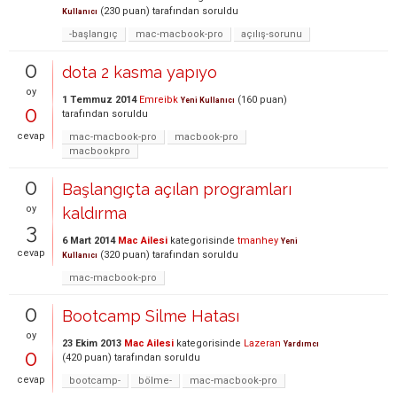
(
230
puan)
tarafından
soruldu
Kullanıcı
-başlangıç
mac-macbook-pro
açılış-sorunu
0
dota 2 kasma yapıyo
oy
1 Temmuz 2014
Emreibk
(
160
puan)
Yeni Kullanıcı
0
tarafından
soruldu
cevap
mac-macbook-pro
macbook-pro
macbookpro
0
Başlangıçta açılan programları
oy
kaldırma
3
6 Mart 2014
Mac Ailesi
kategorisinde
tmanhey
Yeni
cevap
(
320
puan)
tarafından
soruldu
Kullanıcı
mac-macbook-pro
0
Bootcamp Silme Hatası
oy
23 Ekim 2013
Mac Ailesi
kategorisinde
Lazeran
Yardımcı
0
(
420
puan)
tarafından
soruldu
cevap
bootcamp-
bölme-
mac-macbook-pro