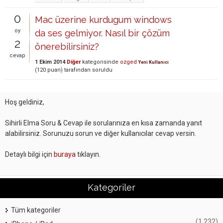
0
Mac üzerine kurdugum windows
oy
da ses gelmiyor. Nasıl bir çözüm
2
önerebilirsiniz?
cevap
1 Ekim 2014
Diğer
kategorisinde
ozged
Yeni Kullanıcı
(
120
puan)
tarafından
soruldu
Hoş geldiniz,
Sihirli Elma Soru & Cevap ile sorularınıza en kısa zamanda yanıt
alabilirsiniz. Sorunuzu sorun ve diğer kullanıcılar cevap versin.
Detaylı bilgi için
buraya
tıklayın.
Kategoriler
Tüm kategoriler
(1,232)