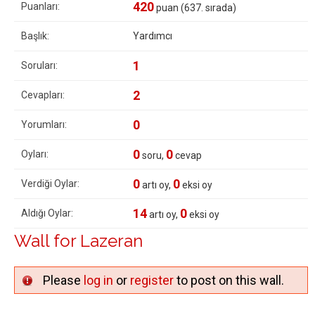
420
Puanları:
puan (
637
. sırada)
Başlık:
Yardımcı
1
Soruları:
2
Cevapları:
0
Yorumları:
0
0
Oyları:
soru,
cevap
0
0
Verdiği Oylar:
artı oy,
eksi oy
14
0
Aldığı Oylar:
artı oy,
eksi oy
Wall for Lazeran
Please
log in
or
register
to post on this wall.