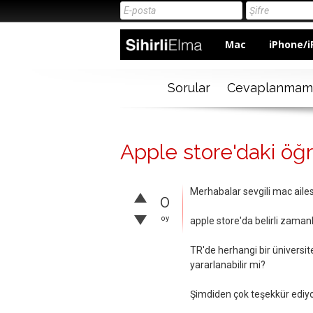
Mac
iPhone/i
Sorular
Cevaplanmam
Apple store'daki öğr
Merhabalar sevgili mac ailes
0
oy
apple store'da belirli zamanl
TR'de herhangi bir üniversit
yararlanabilir mi?
Şimdiden çok teşekkür ediy