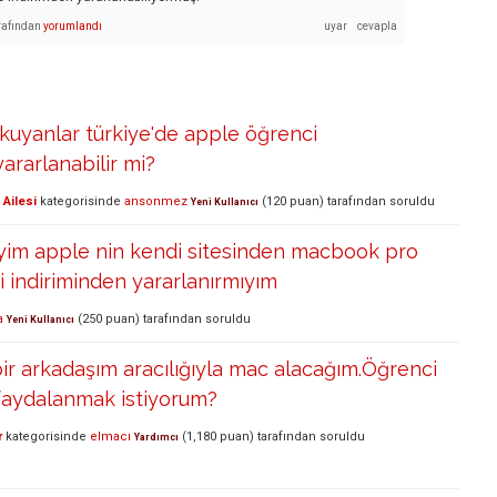
rafından
yorumlandı
okuyanlar türkiye'de apple öğrenci
ararlanabilir mi?
Ailesi
kategorisinde
ansonmez
(
120
puan)
tarafından
soruldu
Yeni Kullanıcı
iyim apple nin kendi sitesinden macbook pro
 indiriminden yararlanırmıyım
a
(
250
puan)
tarafından
soruldu
Yeni Kullanıcı
r arkadaşım aracılığıyla mac alacağım.Öğrenci
faydalanmak istiyorum?
r
kategorisinde
elmacı
(
1,180
puan)
tarafından
soruldu
Yardımcı