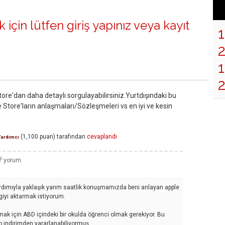
 için lütfen
giriş yapınız
veya
kayıt
1
re'dan daha detaylı sorgulayabilirsiniz.Yurtdışındaki bu
Store'ların anlaşmaları/Sözleşmeleri vs en iyi ve kesin
(
1,100
puan)
tarafından
cevaplandı
Yardımcı
ardımıyla yaklaşık yarım saatlik konuşmamızda beni anlayan apple
lgiyi aktarmak istiyorum.
ak için ABD içindeki bir okulda öğrenci olmak gerekiyor. Bu
o indirimden yararlanabiliyormuş.