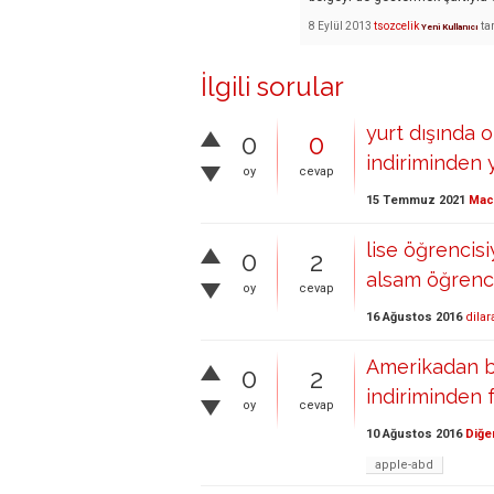
8 Eylül 2013
tsozcelik
ta
Yeni Kullanıcı
İlgili sorular
yurt dışında 
0
0
indiriminden y
oy
cevap
15 Temmuz 2021
Mac 
lise öğrencis
0
2
alsam öğrenci
oy
cevap
16 Ağustos 2016
dilar
Amerikadan bi
0
2
indiriminden 
oy
cevap
10 Ağustos 2016
Diğe
apple-abd