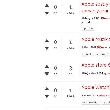
Apple 2021 yı
0
1
zaman yapar 
oy
cevap
16 Mayıs 2021
iPhone
soruldu
iphone
Apple Müzik 
0
1
1 Mart 2018
Diğer
kate
oy
cevap
müzik
apple-müz
Apple store ö
0
3
18 Ağustos 2014
zyux
oy
cevap
Apple Watch'
0
1
6 Nisan 2017
Watch
ka
oy
cevap
apple-watch
appl