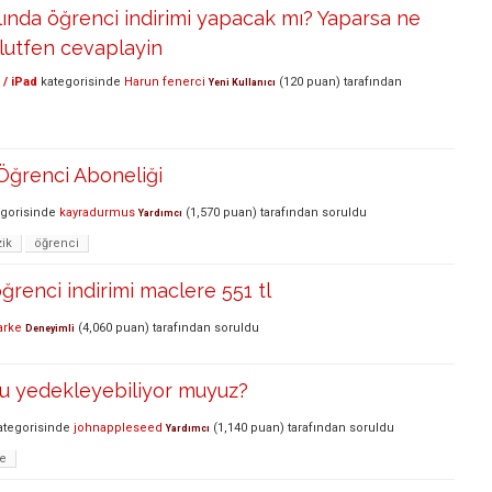
lında öğrenci indirimi yapacak mı? Yaparsa ne
lutfen cevaplayin
 / iPad
kategorisinde
Harun fenerci
(
120
puan)
tarafından
Yeni Kullanıcı
Öğrenci Aboneliği
gorisinde
kayradurmus
(
1,570
puan)
tarafından
soruldu
Yardımcı
ik
öğrenci
ğrenci indirimi maclere 551 tl
arke
(
4,060
puan)
tarafından
soruldu
Deneyimli
u yedekleyebiliyor muyuz?
tegorisinde
johnappleseed
(
1,140
puan)
tarafından
soruldu
Yardımcı
e