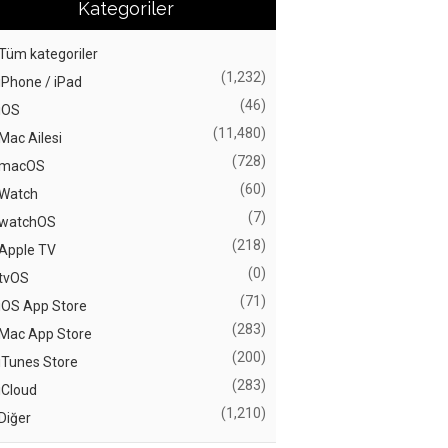
Kategoriler
Tüm kategoriler
(1,232)
iPhone / iPad
(46)
iOS
(11,480)
Mac Ailesi
(728)
macOS
(60)
Watch
(7)
watchOS
(218)
Apple TV
(0)
tvOS
(71)
iOS App Store
(283)
Mac App Store
(200)
iTunes Store
(283)
iCloud
(1,210)
Diğer