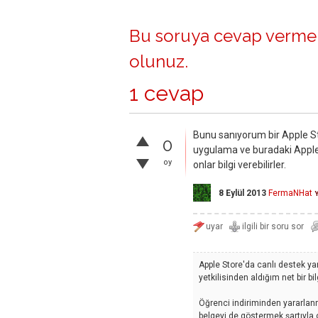
Bu soruya cevap vermek
olunuz
.
1 cevap
Bunu sanıyorum bir Apple Sto
0
uygulama ve buradaki Apple 
oy
onlar bilgi verebilirler.
8 Eylül 2013
FermaNHat
Apple Store'da canlı destek y
yetkilisinden aldığım net bir bi
Öğrenci indiriminden yararlanm
belgeyi de göstermek şartıyla 