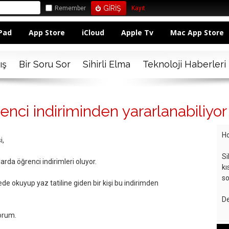
Remember
Kayıt
Pad
App Store
iCloud
Apple Tv
Mac App Store
ış
Bir Soru Sor
Sihirli Elma
Teknoloji Haberleri
enci indiriminden yararlanabiliy
Ho
i,
Si
arda öğrenci indirimleri oluyor.
kı
so
ede okuyup yaz tatiline giden bir kişi bu indirimden
De
orum.