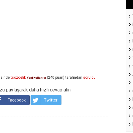
isinde
tsozcelik
(
240
puan)
tarafından
soruldu
Yeni Kullanıcı
u paylaşarak daha hızlı cevap alın
Facebook
Twitter