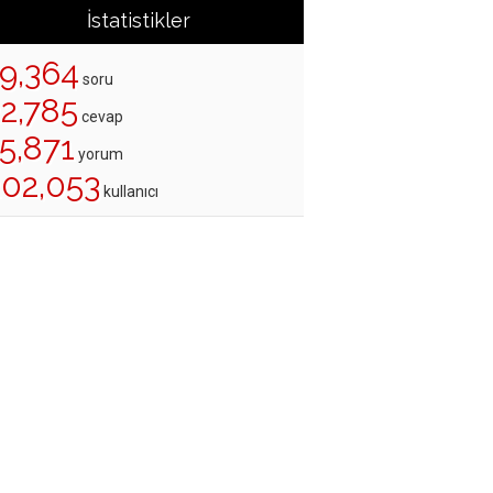
İstatistikler
19,364
soru
22,785
cevap
5,871
yorum
202,053
kullanıcı