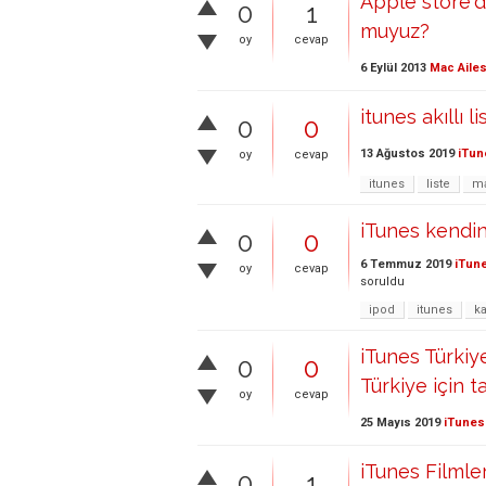
Apple store'd
0
1
muyuz?
oy
cevap
6 Eylül 2013
Mac Ailes
itunes akıllı 
0
0
13 Ağustos 2019
iTun
oy
cevap
itunes
liste
m
iTunes kendi
0
0
6 Temmuz 2019
iTun
oy
cevap
soruldu
ipod
itunes
k
iTunes Türkiy
0
0
Türkiye için t
oy
cevap
25 Mayıs 2019
iTunes
iTunes Filml
0
1