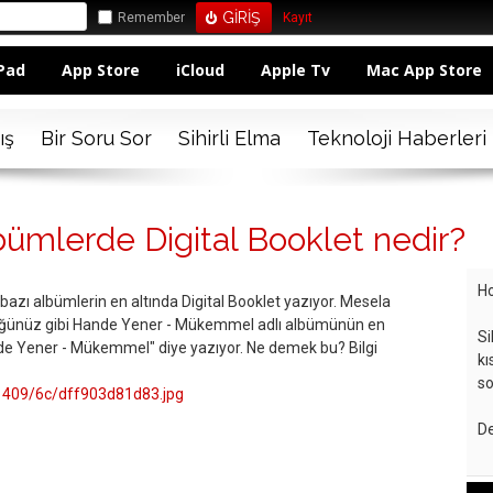
Remember
Kayıt
Pad
App Store
iCloud
Apple Tv
Mac App Store
ış
Bir Soru Sor
Sihirli Elma
Teknoloji Haberleri
bümlerde Digital Booklet nedir?
Ho
bazı albümlerin en altında Digital Booklet yazıyor. Mesela
üğünüz gibi Hande Yener - Mükemmel adlı albümünün en
Si
ande Yener - Mükemmel" diye yazıyor. Ne demek bu? Bilgi
kı
so
1/1409/6c/dff903d81d83.jpg
De