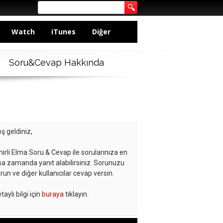
Watch
iTunes
Diğer
Soru&Cevap Hakkında
ş geldiniz,
hirli Elma Soru & Cevap ile sorularınıza en
sa zamanda yanıt alabilirsiniz. Sorunuzu
run ve diğer kullanıcılar cevap versin.
taylı bilgi için
buraya
tıklayın.