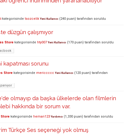
aki öğrenci indiriminden yararlanabiliyor
i
kategorisinde
tsozcelik
(
240
puan)
tarafından
soruldu
Yeni Kullanıcı
liste düzgün çalışmıyor
es Store
kategorisinde
hty007
(
170
puan)
tarafından
soruldu
Yeni Kullanıcı
acbook
ni kapatması sorunu
es Store
kategorisinde
mericcccc
(
120
puan)
tarafından
Yeni Kullanıcı
apanıyor
e'de olmayıp da başka ülkelerde olan filmlerin
alebi hakkında bir sorum var.
 Store
kategorisinde
heman123
(
1,330
puan)
tarafından
soruldu
Yardımcı
erim Türkçe Ses seçeneği yok olmuş