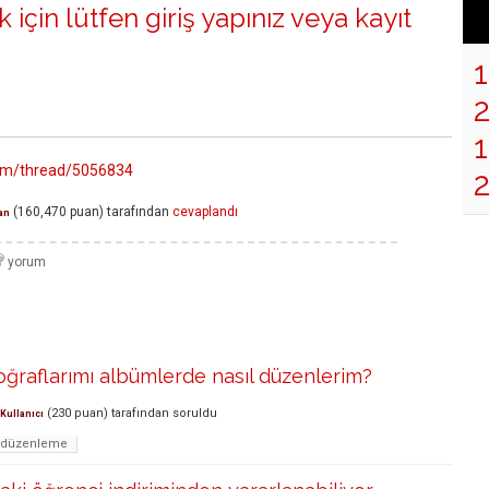
 için lütfen
giriş yapınız
veya
kayıt
1
.com/thread/5056834
(
160,470
puan)
tarafından
cevaplandı
an
ğraflarımı albümlerde nasıl düzenlerim?
(
230
puan)
tarafından
soruldu
 Kullanıcı
f-düzenleme