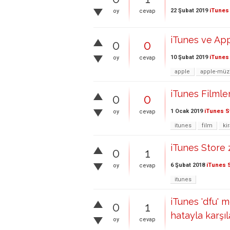
22 Şubat 2019
iTunes
oy
cevap
iTunes ve App
0
0
10 Şubat 2019
iTunes
oy
cevap
apple
apple-müz
iTunes Filmle
0
0
1 Ocak 2019
iTunes S
oy
cevap
itunes
film
kir
iTunes Store z
0
1
6 Şubat 2018
iTunes 
oy
cevap
itunes
iTunes 'dfu' 
0
1
hatayla karşı
oy
cevap