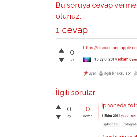
Bu soruya cevap vermek
olunuz
.
1 cevap
https://discussions.apple
0
15 Eylül 2014
erkam
oy
Uzm
İlgili sorular
iphoneda foto
0
0
1 Ekim 2014
yasdr
oy
cevap
Yeni
iphone6
fotoğra