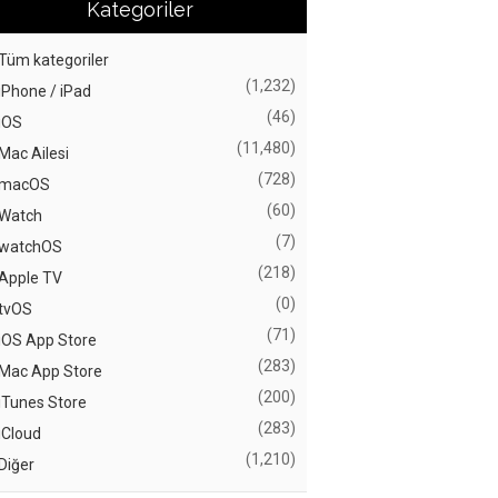
Kategoriler
Tüm kategoriler
(1,232)
iPhone / iPad
(46)
iOS
(11,480)
Mac Ailesi
(728)
macOS
(60)
Watch
(7)
watchOS
(218)
Apple TV
(0)
tvOS
(71)
iOS App Store
(283)
Mac App Store
(200)
iTunes Store
(283)
iCloud
(1,210)
Diğer