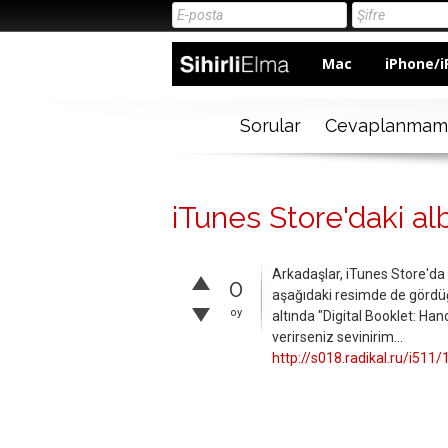
Mac
iPhone/i
Sorular
Cevaplanmam
iTunes Store'daki al
Arkadaşlar, iTunes Store'da 
0
aşağıdaki resimde de görd
oy
altında "Digital Booklet: H
verirseniz sevinirim...
http://s018.radikal.ru/i51