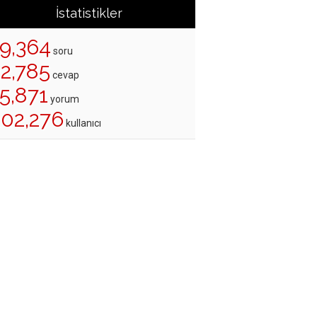
İstatistikler
19,364
soru
22,785
cevap
5,871
yorum
202,276
kullanıcı