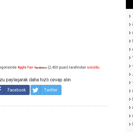
egorisinde
Apple Fan
(
2,450
puan)
tarafından
soruldu
Yardımcı
u paylaşarak daha hızlı cevap alın
Facebook
Twitter