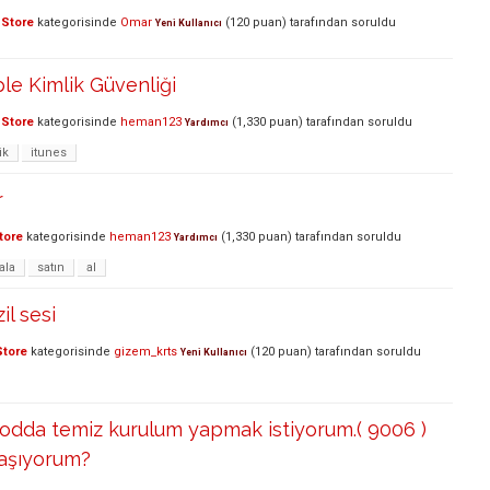
 Store
kategorisinde
Omar
(
120
puan)
tarafından
soruldu
Yeni Kullanıcı
le Kimlik Güvenliği
 Store
kategorisinde
heman123
(
1,330
puan)
tarafından
soruldu
Yardımcı
ik
itunes
r
tore
kategorisinde
heman123
(
1,330
puan)
tarafından
soruldu
Yardımcı
ala
satın
al
il sesi
Store
kategorisinde
gizem_krts
(
120
puan)
tarafından
soruldu
Yeni Kullanıcı
modda temiz kurulum yapmak istiyorum.( 9006 )
laşıyorum?