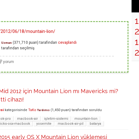
m/2012/06/18/mountain-lion/
1
t
(
371,710
puan)
tarafından
cevaplandı
Uzman
g
tarafından
seçilmiş
2
id 2012 için Mountain Lion mı Mavericks mi?
ti cihazı!
esi
kategorisinde
TaKo
(
1,450
puan)
tarafından
soruldu
Yardımcı
ok-pro
macbook-air
işletim-sistemi
mountain-lion
icks-osx-macbook
yosemite
macbook-air-pil
batarya
2015 early OS X Mountain Lion yüklemesi