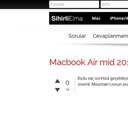
Mac
iPhone/i
Sorular
Cevaplanmam
Macbook Air mid 20
Kodu var, ücretsiz geçebiliyo
0
önemli. Mountain Lionun ava
oy