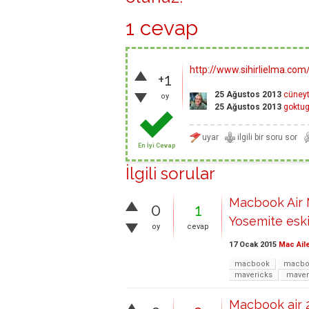
1 cevap
http://www.sihirlielma.co
+1
25 Ağustos 2013
cüney
oy
25 Ağustos 2013
goktu
En İyi Cevap
İlgili sorular
Macbook Air M
0
1
Yosemite eskit
oy
cevap
17 Ocak 2015
Mac Ail
macbook
macbo
mavericks
maver
Macbook air 