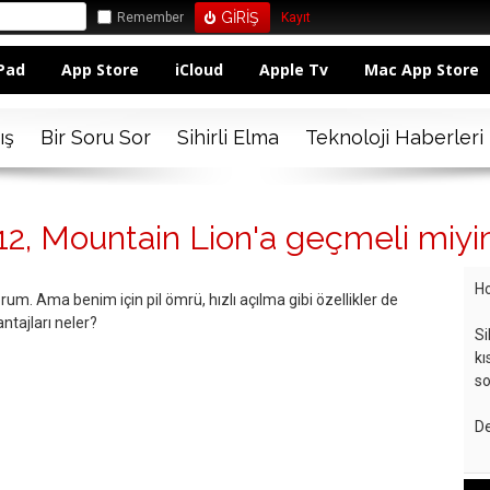
Remember
Kayıt
Pad
App Store
iCloud
Apple Tv
Mac App Store
ış
Bir Soru Sor
Sihirli Elma
Teknoloji Haberleri
12, Mountain Lion'a geçmeli miy
Ho
rum. Ama benim için pil ömrü, hızlı açılma gibi özellikler de
ntajları neler?
Si
kı
so
De