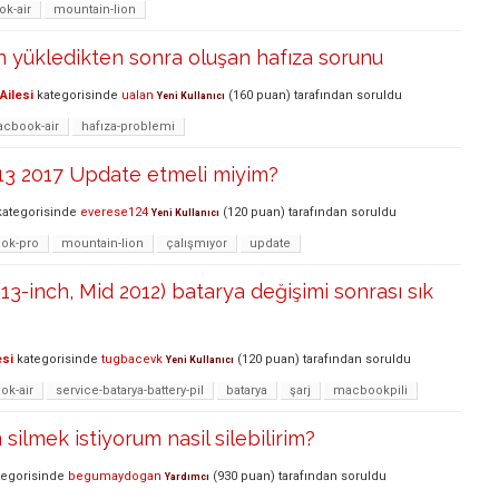
k-air
mountain-lion
 yükledikten sonra oluşan hafıza sorunu
Ailesi
kategorisinde
ualan
(
160
puan)
tarafından
soruldu
Yeni Kullanıcı
cbook-air
hafıza-problemi
13 2017 Update etmeli miyim?
ategorisinde
everese124
(
120
puan)
tarafından
soruldu
Yeni Kullanıcı
ok-pro
mountain-lion
çalışmıyor
update
13-inch, Mid 2012) batarya değişimi sonrası sık
esi
kategorisinde
tugbacevk
(
120
puan)
tarafından
soruldu
Yeni Kullanıcı
k-air
service-batarya-battery-pil
batarya
şarj
macbookpili
silmek istiyorum nasil silebilirim?
egorisinde
begumaydogan
(
930
puan)
tarafından
soruldu
Yardımcı