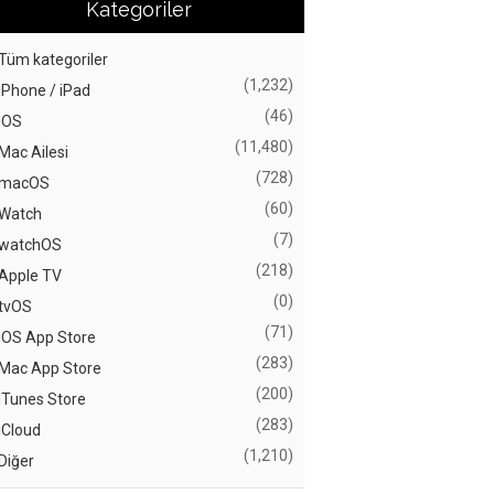
Kategoriler
Tüm kategoriler
(1,232)
iPhone / iPad
(46)
iOS
(11,480)
Mac Ailesi
(728)
macOS
(60)
Watch
(7)
watchOS
(218)
Apple TV
(0)
tvOS
(71)
iOS App Store
(283)
Mac App Store
(200)
iTunes Store
(283)
iCloud
(1,210)
Diğer