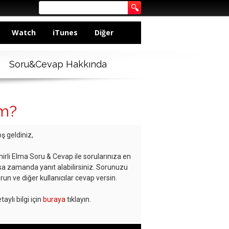
Watch
iTunes
Diğer
Soru&Cevap Hakkında
im?
ş geldiniz,
hirli Elma Soru & Cevap ile sorularınıza en
sa zamanda yanıt alabilirsiniz. Sorunuzu
run ve diğer kullanıcılar cevap versin.
taylı bilgi için
buraya
tıklayın.