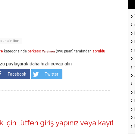
ountain-lion
re
kategorisinde
berkeso
(
990
puan)
tarafından
soruldu
Yardımcı
u paylaşarak daha hızlı cevap alın
Facebook
Twitter
 için lütfen
giriş yapınız
veya
kayıt