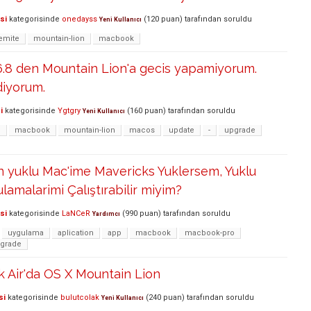
si
kategorisinde
onedayss
(
120
puan)
tarafından
soruldu
Yeni Kullanıcı
emite
mountain-lion
macbook
6.8 den Mountain Lion'a gecis yapamiyorum.
diyorum.
i
kategorisinde
Ygtgry
(
160
puan)
tarafından
soruldu
Yeni Kullanıcı
n
macbook
mountain-lion
macos
update
-
upgrade
n yuklu Mac'ime Mavericks Yuklersem, Yuklu
amalarimi Çalıştırabilir miyim?
si
kategorisinde
LaNCeR
(
990
puan)
tarafından
soruldu
Yardımcı
uygulama
aplication
app
macbook
macbook-pro
grade
 Air'da OS X Mountain Lion
si
kategorisinde
bulutcolak
(
240
puan)
tarafından
soruldu
Yeni Kullanıcı