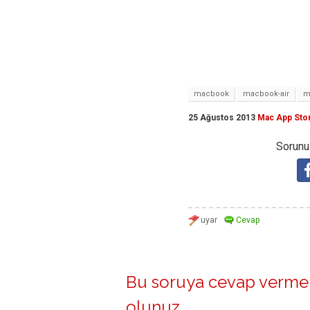
macbook
macbook-air
m
25 Ağustos 2013
Mac App Sto
Sorunuz
Bu soruya cevap vermek
olunuz
.