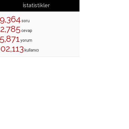
İstatistikler
19,364
soru
22,785
cevap
5,871
yorum
02,113
kullanıcı