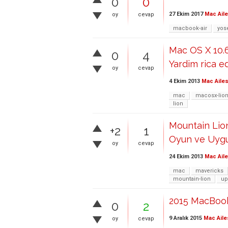
0
0
27 Ekim 2017
Mac Aile
oy
cevap
macbook-air
yos
Mac OS X 10.
0
4
Yardim rica e
oy
cevap
4 Ekim 2013
Mac Ailes
mac
macosx-lio
lion
Mountain Lio
+2
1
Oyun ve Uygul
oy
cevap
24 Ekim 2013
Mac Aile
mac
mavericks
mountain-lion
up
2015 MacBook
0
2
9 Aralık 2015
Mac Aile
oy
cevap