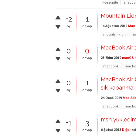
yosemite
macboo
Mountain Lion
+2
1
14 Ağustos 2012
Mac 
oy
cevap
mountain-lion
ma
MacBook Air 
0
0
23 Ekim 2019
macOS
k
oy
cevap
macbook
macbo
MacBook Air (
0
1
sık kapanma
oy
cevap
24 Ocak 2019
Mac Ail
macbook
macboo
msn yukledim 
+1
3
6 Şubat 2013
Diğer
kat
oy
cevap