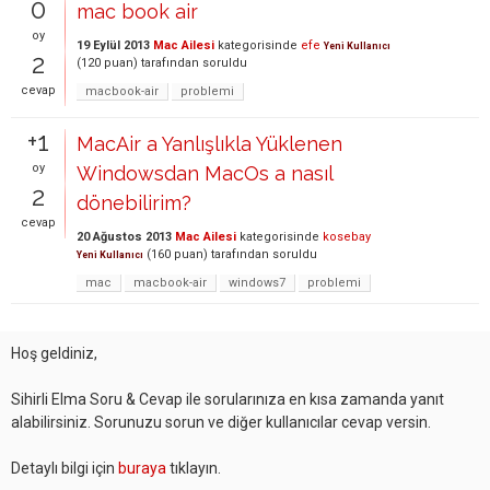
0
mac book air
oy
19 Eylül 2013
Mac Ailesi
kategorisinde
efe
Yeni Kullanıcı
2
(
120
puan)
tarafından
soruldu
cevap
macbook-air
problemi
+1
MacAir a Yanlışlıkla Yüklenen
oy
Windowsdan MacOs a nasıl
2
dönebilirim?
cevap
20 Ağustos 2013
Mac Ailesi
kategorisinde
kosebay
(
160
puan)
tarafından
soruldu
Yeni Kullanıcı
mac
macbook-air
windows7
problemi
Hoş geldiniz,
Sihirli Elma Soru & Cevap ile sorularınıza en kısa zamanda yanıt
alabilirsiniz. Sorunuzu sorun ve diğer kullanıcılar cevap versin.
Detaylı bilgi için
buraya
tıklayın.