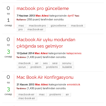
0
macbook pro güncelleme
oy
7 Haziran 2013
Mac Ailesi
kategorisinde
dyr47
Yeni
1
(
350
puan)
tarafından
soruldu
Kullanıcı
cevap
mac
macbook-pro
güncelleme
macbook
pro
macbook-air
0
Macbook Air uyku modundan
oy
çıktığında ses gelmiyor
3
10 Şubat 2014
Mac Ailesi
kategorisinde
kalaycienes
cevap
(
1,430
puan)
tarafından
soruldu
Yardımcı
macbook
air
ses
sesi
sorunu
sorun
problem
problemi
kulaklık
0
Mac Book Air Konfirgasyonu
oy
21 Kasım 2013
Mac Ailesi
kategorisinde
eminkilcik
3
(
1,430
puan)
tarafından
soruldu
Yardımcı
cevap
macbook-air
mac
problemi
air
mac-book-air