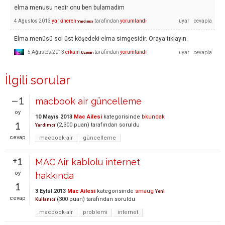
elma menusu nedir onu ben bulamadim
4 Ağustos 2013
yarkineren
tarafından
yorumlandı
Yardımcı
Elma menüsü sol üst köşedeki elma simgesidir. Oraya tıklayın.
5 Ağustos 2013
erkam
tarafından
yorumlandı
Uzman
İlgili sorular
–1
macbook air güncelleme
oy
10 Mayıs 2013
Mac Ailesi
kategorisinde
bkundak
1
(
2,300
puan)
tarafından
soruldu
Yardımcı
cevap
macbook-air
güncelleme
+1
MAC Air kablolu internet
oy
hakkında
1
3 Eylül 2013
Mac Ailesi
kategorisinde
smaug
Yeni
cevap
(
300
puan)
tarafından
soruldu
Kullanıcı
macbook-air
problemi
internet