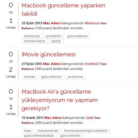
0
Macbook guncelleme yaparken
oy
takildi
1
23 Eylül 2013
Mac Ailesi
kategorisinde
Madness
Yeni
cevap
(
120
puan)
tarafından
soruldu
Kullanıcı
macbook
problemi
güncelleme
macbookpro
apple
0
iMovie güncellemesi
oy
27 Eylül 2015
Mac Ailesi
kategorisinde
melike67
Yeni
2
(
240
puan)
tarafından
soruldu
Kullanıcı
cevap
imovie
güncelleme
problemi
0
MacBook Air'a güncelleme
oy
yükleyemiyorum ne yapmam
1
gerekiyor?
cevap
15 Aralık 2013
Mac Ailesi
kategorisinde
Çatal
Yeni
(
200
puan)
tarafından
soruldu
Kullanıcı
mac
macbook-air
kurma-yazılımgüncelleme
güncellemehatasi
güncelleme