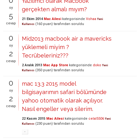
0
Yazılımcı olarak Macbook
oy
gerçekten almalı mıyım?
5
21 Ekim 2014
Mac Ailesi
kategorisinde
Vohaa
Yeni
cevap
(
160
puan)
tarafından
soruldu
Kullanıcı
0
Mid2013 macbook air a mavericks
oy
yüklemeli miyim ?
2
Tecrübeleriniz???
cevap
2 Aralık 2013
Mac App Store
kategorisinde
doko
Yeni
(
350
puan)
tarafından
soruldu
Kullanıcı
0
mac 13.3 2015 model
oy
bilgisayarımın safari bölümünde
2
yahoo otomatik olarak açılıyor.
cevap
Nasıl engeller veya silerim.
22 Kasım 2015
Mac Ailesi
kategorisinde
celal5506
Yeni
(
230
puan)
tarafından
soruldu
Kullanıcı
-