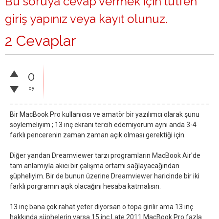
Bu soruya cevap vermek için lütfen
giriş yapınız
veya
kayıt olunuz
.
2 Cevaplar
0
oy
Bir MacBook Pro kullanıcısı ve amatör bir yazılımcı olarak şunu
söylemeliyim ; 13 inç ekranı tercih edemiyorum aynı anda 3-4
farklı pencerenin zaman zaman açık olması gerektiği için.
Diğer yandan Dreamviewer tarzı programların MacBook Air'de
tam anlamıyla akıcı bir çalışma ortamı sağlayacağından
şüpheliyim. Bir de bunun üzerine Dreamviewer haricinde bir iki
farklı porgramın açık olacağını hesaba katmalısın.
13 inç bana çok rahat yeter diyorsan o topa girilir ama 13 inç
hakkında şüphelerin varsa 15 inç Late 2011 MacBook Pro fazla