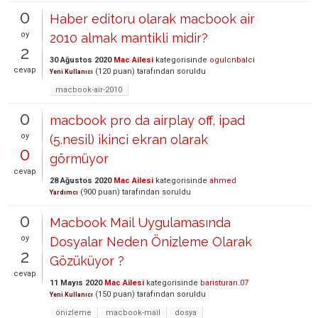
0
Haber editoru olarak macbook air
oy
2010 almak mantikli midir?
2
30 Ağustos 2020
Mac Ailesi
kategorisinde
ogulcnbalci
cevap
(
120
puan)
tarafından
soruldu
Yeni Kullanıcı
macbook-air-2010
0
macbook pro da airplay off, ipad
oy
(5.nesil) ikinci ekran olarak
0
görmüyor
cevap
28 Ağustos 2020
Mac Ailesi
kategorisinde
ahmed
(
900
puan)
tarafından
soruldu
Yardımcı
0
Macbook Mail Uygulamasında
oy
Dosyalar Neden Önizleme Olarak
2
Gözüküyor ?
cevap
11 Mayıs 2020
Mac Ailesi
kategorisinde
baristuran.07
(
150
puan)
tarafından
soruldu
Yeni Kullanıcı
önizleme
macbook-mail
dosya