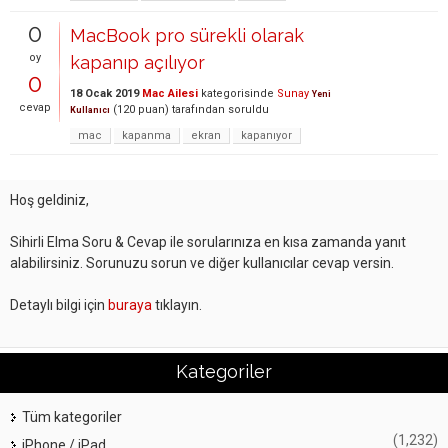
0
MacBook pro sürekli olarak
oy
kapanıp açılıyor
0
18 Ocak 2019
Mac Ailesi
kategorisinde
Sunay
Yeni
cevap
(
120
puan)
tarafından
soruldu
Kullanıcı
mac
kapanma
ekran
kapanıyor
Hoş geldiniz,
Sihirli Elma Soru & Cevap ile sorularınıza en kısa zamanda yanıt
alabilirsiniz. Sorunuzu sorun ve diğer kullanıcılar cevap versin.
Detaylı bilgi için
buraya
tıklayın.
Kategoriler
Tüm kategoriler
(1,232)
iPhone / iPad