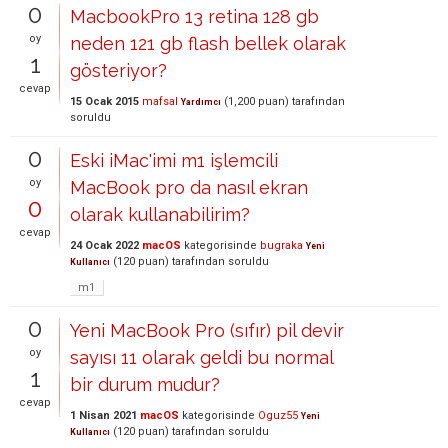
0
MacbookPro 13 retina 128 gb
oy
neden 121 gb flash bellek olarak
1
gösteriyor?
cevap
15 Ocak 2015
mafsal
(
1,200
puan)
tarafından
Yardımcı
soruldu
0
Eski iMac'imi m1 işlemcili
oy
MacBook pro da nasıl ekran
0
olarak kullanabilirim?
cevap
24 Ocak 2022
macOS
kategorisinde
bugraka
Yeni
(
120
puan)
tarafından
soruldu
Kullanıcı
m1
0
Yeni MacBook Pro (sıfır) pil devir
oy
sayısı 11 olarak geldi bu normal
1
bir durum mudur?
cevap
1 Nisan 2021
macOS
kategorisinde
Oguz55
Yeni
(
120
puan)
tarafından
soruldu
Kullanıcı