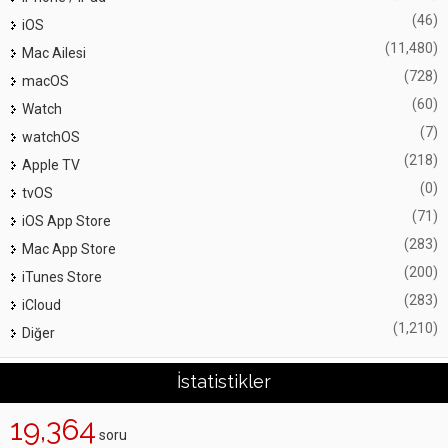
(46)
iOS
(11,480)
Mac Ailesi
(728)
macOS
(60)
Watch
(7)
watchOS
(218)
Apple TV
(0)
tvOS
(71)
iOS App Store
(283)
Mac App Store
(200)
iTunes Store
(283)
iCloud
(1,210)
Diğer
İstatistikler
19,364
soru