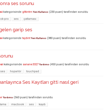
sonra ses sorunu
si
kategorisinde
gltkntrn
(
230
puan)
tarafından
soruldu
Yeni Kullanıcı
ok-pro
ses
çatlaması
elen garip ses
si
kategorisinde
tajdint
(
380
puan)
tarafından
soruldu
Yeni Kullanıcı
sorunu
esi
kategorisinde
sanane3327
(
450
puan)
tarafından
soruldu
Yardımcı
ses
hoparlör
touchpad
layınca Ses Kayıtları gitti nasıl geri
vr
(
560
puan)
tarafından
soruldu
Yardımcı
lama
macbook
ses
kaydı