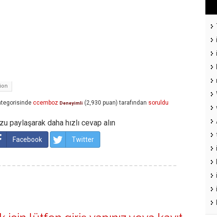
ion
tegorisinde
ccemboz
(
2,930
puan)
tarafından
soruldu
Deneyimli
u paylaşarak daha hızlı cevap alın
Facebook
Twitter