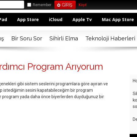
Remember
Kayıt
Pad
App Store
iCloud
Apple Tv
Mac App Store
ış
Bir Soru Sor
Sihirli Elma
Teknoloji Haberleri
ardımcı Program Arıyorum
Ho
nekleri gibi sistem seslerini programlara göre ayıran ve
ıp istediğimin sesini kapatabileceğim bir program
Si
bir program yada daha önce biyerlerden duyduğunuz bir
kı
so
De