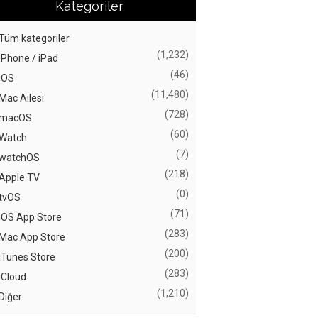
Kategoriler
Tüm kategoriler
(1,232)
iPhone / iPad
(46)
iOS
(11,480)
Mac Ailesi
(728)
macOS
(60)
Watch
(7)
watchOS
(218)
Apple TV
(0)
tvOS
(71)
iOS App Store
(283)
Mac App Store
(200)
iTunes Store
(283)
iCloud
(1,210)
Diğer