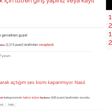
 için lütfen
giriş yapınız
veya
kayıt
1
m gercekten guzel
(
2,210
puan)
tarafından
cevaplandı
ımcı
arak açtığım ses kısmı kapanmıyor. Nasıl
esi
kategorisinde
hatice kübra
(
420
puan)
tarafından
soruldu
Yardımcı
ok
hata