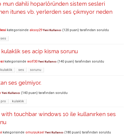
 mun dahili hoparlöründen sistem sesleri
men itunes vb. yerlerden ses çıkmıyor neden
lesi
kategorisinde
aksoy29
(
120
puan)
tarafından
soruldu
Yeni Kullanıcı
ses
kulaklik ses acip kisma sorunu
esi
kategorisinde
wolf30
(
140
puan)
tarafından
soruldu
Yeni Kullanıcı
kulaklik
ses
sorunu
tan ses gelmiyor.
n
(
140
puan)
tarafından
soruldu
Yeni Kullanıcı
pro
kulaklık
with touchbar windows 10 ile kullanırken ses
unu
si
kategorisinde
omuryuksel
(
180
puan)
tarafından
soruldu
Yeni Kullanıcı