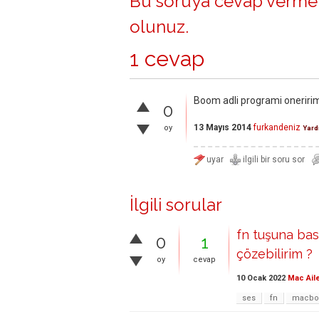
Bu soruya cevap vermek
olunuz
.
1 cevap
Boom adli programi oneriri
0
13 Mayıs 2014
furkandeniz
oy
Yard
İlgili sorular
fn tuşuna bas
0
1
çözebilirim ?
oy
cevap
10 Ocak 2022
Mac Ail
ses
fn
macbo