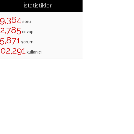
İstatistikler
19,364
soru
22,785
cevap
5,871
yorum
202,291
kullanıcı