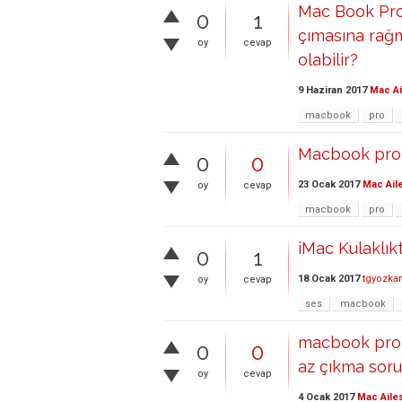
Mac Book Pro
0
1
çımasına rağ
oy
cevap
olabilir?
9 Haziran 2017
Mac Ai
macbook
pro
Macbook pro 
0
0
23 Ocak 2017
Mac Ail
oy
cevap
macbook
pro
iMac Kulaklık
0
1
18 Ocak 2017
tgyozka
oy
cevap
ses
macbook
macbook pro 
0
0
az çıkma sor
oy
cevap
4 Ocak 2017
Mac Aile