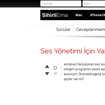
Mac
iPhone/i
Sorular
Cevaplanmam
Ses Yönetimi İçin Y
windows'da bulunan ses seçe
0
isteğim programın sesini aç
oy
arıyorum. Önerebilceğiniz 
şeyler var mı?