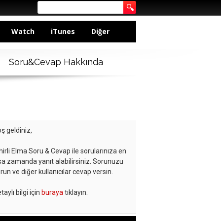
Watch
iTunes
Diğer
Soru&Cevap Hakkında
ş geldiniz,
hirli Elma Soru & Cevap ile sorularınıza en
sa zamanda yanıt alabilirsiniz. Sorunuzu
run ve diğer kullanıcılar cevap versin.
taylı bilgi için
buraya
tıklayın.