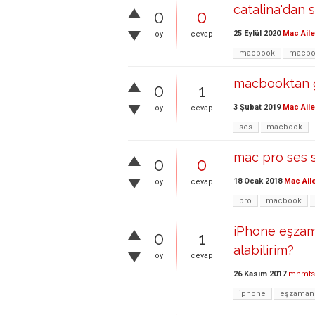
catalina'dan 
0
0
25 Eylül 2020
Mac Aile
oy
cevap
macbook
macbo
macbooktan g
0
1
3 Şubat 2019
Mac Aile
oy
cevap
ses
macbook
mac pro ses 
0
0
18 Ocak 2018
Mac Ail
oy
cevap
pro
macbook
iPhone eşzaman
0
1
alabilirim?
oy
cevap
26 Kasım 2017
mhmts
iphone
eşzaman