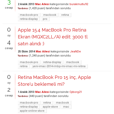
3
2 Aralık 2013
Mac Ailesi
kategorisinde
burakmutlu92
cevap
(
1,420
puan)
tarafından
soruldu
Yardımcı
macbook-pro
macbook
retina
retina-display
pro
0
Apple 15.4 MacBook Pro Retina
oy
Ekran (MGXC2LL/A) edit: 3000 tl
4
satın alındı :)
cevap
25 Ekim 2014
Mac Ailesi
kategorisinde
JeaNDe
(
1,240
puan)
tarafından
soruldu
Yardımcı
macbook-pro
retina-display
macbook
retina
yeni-imac-2014-rmbp-mi-imac-mi-retina
0
Retina MacBook Pro 15 inç, Apple
oy
Store'u beklemeli mi?
2
1 Aralık 2013
Mac Ailesi
kategorisinde
Cyborg21
cevap
(
440
puan)
tarafından
soruldu
Yardımcı
macbook-pro
retina
macbook
retina-display
apple-store
mac
apple-online-store