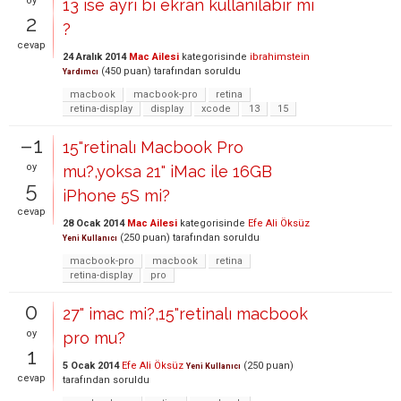
oy
13 ise ayrı bi ekran kullanılabir mi
2
?
cevap
24 Aralık 2014
Mac Ailesi
kategorisinde
ibrahimstein
(
450
puan)
tarafından
soruldu
Yardımcı
macbook
macbook-pro
retina
retina-display
display
xcode
13
15
–1
15"retinalı Macbook Pro
oy
mu?,yoksa 21" iMac ile 16GB
5
iPhone 5S mi?
cevap
28 Ocak 2014
Mac Ailesi
kategorisinde
Efe Ali Öksüz
(
250
puan)
tarafından
soruldu
Yeni Kullanıcı
macbook-pro
macbook
retina
retina-display
pro
0
27" imac mi?,15"retinalı macbook
oy
pro mu?
1
5 Ocak 2014
Efe Ali Öksüz
(
250
puan)
Yeni Kullanıcı
cevap
tarafından
soruldu