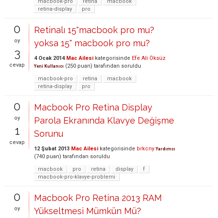
macbook-pro
retina
macbook
retina-display
pro
0
Retinalı 15"macbook pro mu?
oy
yoksa 15" macbook pro mu?
3
4 Ocak 2014
Mac Ailesi
kategorisinde
Efe Ali Öksüz
cevap
(
250
puan)
tarafından
soruldu
Yeni Kullanıcı
macbook-pro
retina
macbook
retina-display
pro
0
Macbook Pro Retina Display
oy
Parola Ekranında Klavye Değişme
1
Sorunu
cevap
12 Şubat 2013
Mac Ailesi
kategorisinde
brkcny
Yardımcı
(
740
puan)
tarafından
soruldu
macbook
pro
retina
display
f
macbook-pro-klavye-problemi
0
Macbook Pro Retina 2013 RAM
oy
Yükseltmesi Mümkün Mü?