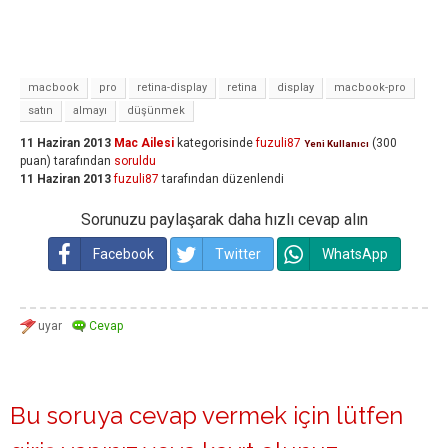
macbook
pro
retina-display
retina
display
macbook-pro
satın
almayı
düşünmek
11 Haziran 2013
Mac Ailesi
kategorisinde
fuzuli87
(
300
Yeni Kullanıcı
puan)
tarafından
soruldu
11 Haziran 2013
fuzuli87
tarafından
düzenlendi
Sorunuzu paylaşarak daha hızlı cevap alın
Facebook
Twitter
WhatsApp
Bu soruya cevap vermek için lütfen