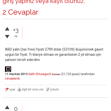
giriş yapınız
veya
kayıt olunuz
.
2 Cevaplar
+3
oy
ABD yalın (tax free) fiyatı 2799 dolar (5310tl) düşünürsek gayet
uygun bir fiyat. Tr klavye olması ve garantisinin 2 yıl olması için
şahsen tercih ederdim.
11 Haziran 2013
Salih Elmaagacli
(
21,720
puan)
tarafından
Uzman
cevaplandı
0