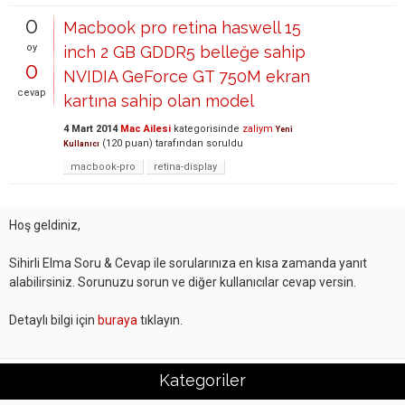
0
Macbook pro retina haswell 15
oy
inch 2 GB GDDR5 belleğe sahip
0
NVIDIA GeForce GT 750M ekran
cevap
kartına sahip olan model
4 Mart 2014
Mac Ailesi
kategorisinde
zaliym
Yeni
(
120
puan)
tarafından
soruldu
Kullanıcı
macbook-pro
retina-display
Hoş geldiniz,
Sihirli Elma Soru & Cevap ile sorularınıza en kısa zamanda yanıt
alabilirsiniz. Sorunuzu sorun ve diğer kullanıcılar cevap versin.
Detaylı bilgi için
buraya
tıklayın.
Kategoriler