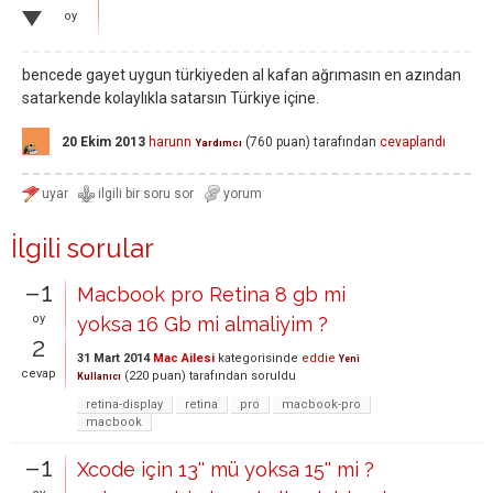
oy
bencede gayet uygun türkiyeden al kafan ağrımasın en azından
satarkende kolaylıkla satarsın Türkiye içine.
20 Ekim 2013
harunn
(
760
puan)
tarafından
cevaplandı
Yardımcı
İlgili sorular
–1
Macbook pro Retina 8 gb mi
oy
yoksa 16 Gb mi almaliyim ?
2
31 Mart 2014
Mac Ailesi
kategorisinde
eddie
Yeni
cevap
(
220
puan)
tarafından
soruldu
Kullanıcı
retina-display
retina
pro
macbook-pro
macbook
–1
Xcode için 13'' mü yoksa 15'' mi ?