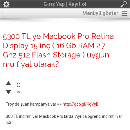
Giriş Yap | Kayıt ol
Menüyü göster
5300 TL ye Macbook Pro Retina
Display 15 inç ( 16 Gb RAM 2.7
Ghz 512 Flash Storage ) uygun
mu fiyat olarak?
0
oy
Troy da şuan kampanya var =>
http://goo.gl/KgVyB
300 TL indirim var Macbook Pro larda. Ayrıca öğrenci indirimi var
%3.