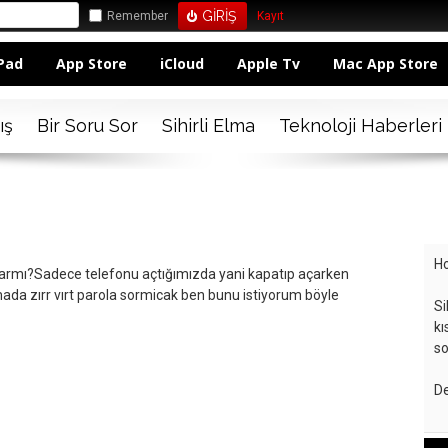
Remember
Kayıt
Pad
App Store
iCloud
Apple Tv
Mac App Store
ış
Bir Soru Sor
Sihirli Elma
Teknoloji Haberleri
Ho
varmı?Sadece telefonu açtığımızda yani kapatıp açarken
mada zırr vırt parola sormicak ben bunu istiyorum böyle
Si
kı
so
De