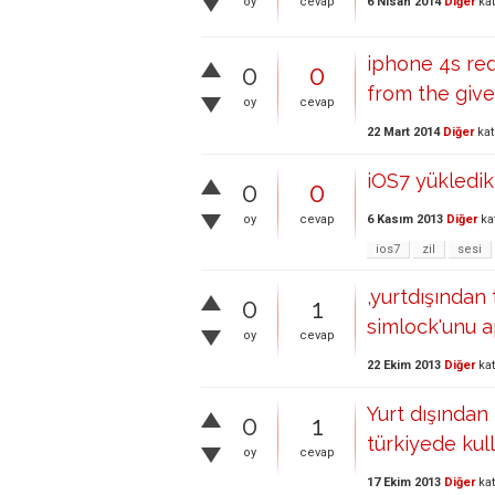
6 Nisan 2014
Diğer
kat
oy
cevap
iphone 4s re
0
0
from the give
oy
cevap
22 Mart 2014
Diğer
kat
iOS7 yükledikt
0
0
6 Kasım 2013
Diğer
ka
oy
cevap
ios7
zil
sesi
,yurtdışından
0
1
simlock'unu ap
oy
cevap
22 Ekim 2013
Diğer
kat
Yurt dışından
0
1
türkiyede kull
oy
cevap
17 Ekim 2013
Diğer
kat