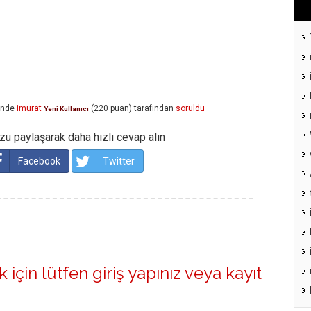
inde
imurat
(
220
puan)
tarafından
soruldu
Yeni Kullanıcı
u paylaşarak daha hızlı cevap alın
Facebook
Twitter
 için lütfen
giriş yapınız
veya
kayıt