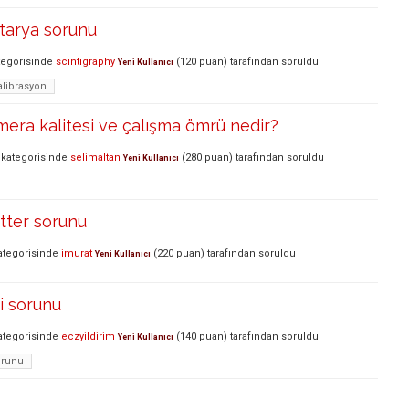
tarya sorunu
egorisinde
scintigraphy
(
120
puan)
tarafından
soruldu
Yeni Kullanıcı
alibrasyon
era kalitesi ve çalışma ömrü nedir?
kategorisinde
selimaltan
(
280
puan)
tarafından
soruldu
Yeni Kullanıcı
tter sorunu
tegorisinde
imurat
(
220
puan)
tarafından
soruldu
Yeni Kullanıcı
i sorunu
tegorisinde
eczyildirim
(
140
puan)
tarafından
soruldu
Yeni Kullanıcı
orunu