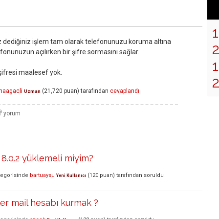
z dediğiniz işlem tam olarak telefonunuzu koruma altına
onunuzun açılırken bir şifre sormasını sağlar.
1
 şifresi maalesef yok.
maagacli
(
21,720
puan)
tarafından
cevaplandı
Uzman
 8.0.2 yüklemeli miyim?
egorisinde
bartuaysu
(
120
puan)
tarafından
soruldu
Yeni Kullanıcı
er mail hesabı kurmak ?