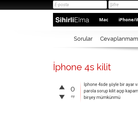
Mac
iPhone/i
Sorular
Cevaplanmam
İphone 4s kilit
İphone 4sde şöyle bir ayar 
0
parola sorup kilit açıp kapa
oy
birşey mümkünmü