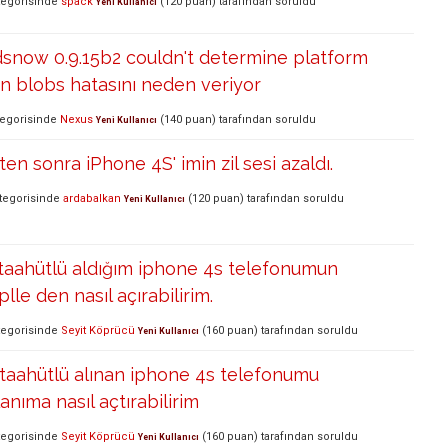
egorisinde
spack
(
120
puan)
tarafından
soruldu
Yeni Kullanıcı
dsnow 0.9.15b2 couldn't determine platform
n blobs hatasını neden veriyor
egorisinde
Nexus
(
140
puan)
tarafından
soruldu
Yeni Kullanıcı
en sonra iPhone 4S' imin zil sesi azaldı.
tegorisinde
ardabalkan
(
120
puan)
tarafından
soruldu
Yeni Kullanıcı
 taahütlü aldığım iphone 4s telefonumun
lle den nasıl açırabilirim.
egorisinde
Seyit Köprücü
(
160
puan)
tarafından
soruldu
Yeni Kullanıcı
 taahütlü alınan iphone 4s telefonumu
anıma nasıl açtırabilirim
egorisinde
Seyit Köprücü
(
160
puan)
tarafından
soruldu
Yeni Kullanıcı