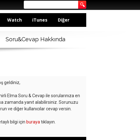
Watch
iTunes
Diğer
Soru&Cevap Hakkında
ş geldiniz,
hirli Elma Soru & Cevap ile sorularınıza en
sa zamanda yanıt alabilirsiniz. Sorunuzu
run ve diğer kullanıcılar cevap versin.
taylı bilgi için
buraya
tıklayın.