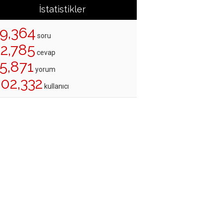
İstatistikler
19,364
soru
22,785
cevap
5,871
yorum
202,332
kullanıcı