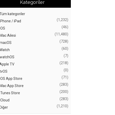
Kategoriler
Tüm kategoriler
(1,232)
iPhone / iPad
(46)
iOS
(11,480)
Mac Ailesi
(728)
macOS
(60)
Watch
(7)
watchOS
(218)
Apple TV
(0)
tvOS
(71)
iOS App Store
(283)
Mac App Store
(200)
iTunes Store
(283)
iCloud
(1,210)
Diğer