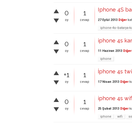
Iphone 4S ba
0
1
27 Eylül 2013
Diğer
kat
oy
cevap
iphone-4s--batarya-k
iphone 4s kam
0
1
11 Haziran 2013
Diğer
oy
cevap
iphone
İphone 4s twi
+1
1
17 Nisan 2013
Diğer
ka
oy
cevap
iphone 4s wif
0
1
25 Şubat 2013
Diğer
ka
oy
cevap
iphone
wifi
s