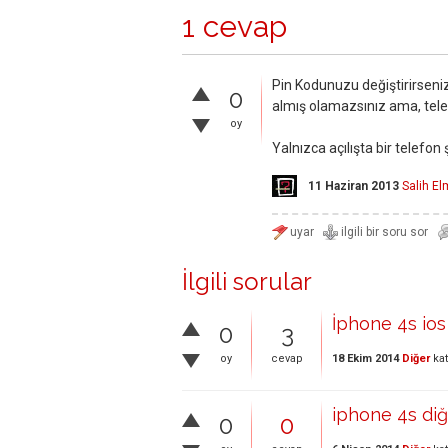
1 cevap
Pin Kodunuzu değiştirirseni
0
almış olamazsınız ama, telef
oy
Yalnızca açılışta bir telefon
11 Haziran 2013
Salih El
İlgili sorular
İphone 4s ios
0
3
18 Ekim 2014
Diğer
kat
oy
cevap
iphone 4s diğ
0
0