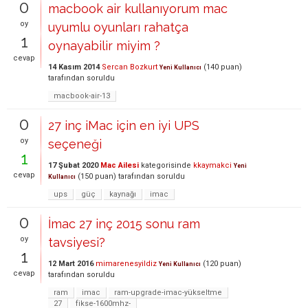
0
macbook air kullanıyorum mac
oy
uyumlu oyunları rahatça
1
oynayabilir miyim ?
cevap
14 Kasım 2014
Sercan Bozkurt
(
140
puan)
Yeni Kullanıcı
tarafından
soruldu
macbook-air-13
0
27 inç iMac için en iyi UPS
oy
seçeneği
1
17 Şubat 2020
Mac Ailesi
kategorisinde
kkaymakci
Yeni
cevap
(
150
puan)
tarafından
soruldu
Kullanıcı
ups
güç
kaynağı
imac
0
İmac 27 inç 2015 sonu ram
oy
tavsiyesi?
1
12 Mart 2016
mimarenesyildiz
(
120
puan)
Yeni Kullanıcı
cevap
tarafından
soruldu
ram
imac
ram-upgrade-imac-yükseltme
27
fikse-1600mhz-