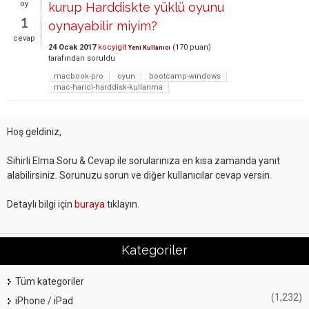
oy
kurup Harddiskte yüklü oyunu
1
oynayabilir miyim?
cevap
24 Ocak 2017
kocyigit
(
170
puan)
Yeni Kullanıcı
tarafından
soruldu
macbook-pro
oyun
bootcamp-windows
mac-harici-harddisk-kullanma
Hoş geldiniz,
Sihirli Elma Soru & Cevap ile sorularınıza en kısa zamanda yanıt
alabilirsiniz. Sorunuzu sorun ve diğer kullanıcılar cevap versin.
Detaylı bilgi için
buraya
tıklayın.
Kategoriler
Tüm kategoriler
(1,232)
iPhone / iPad