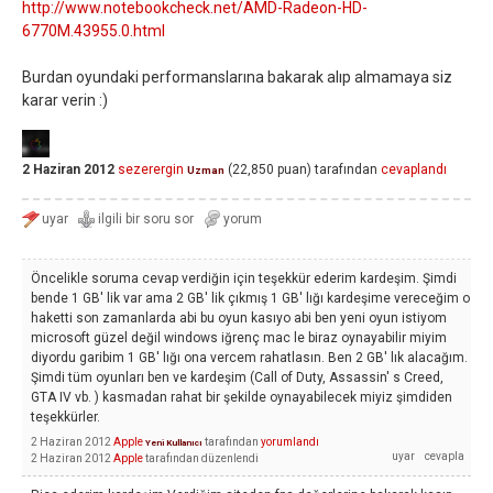
http://www.notebookcheck.net/AMD-Radeon-HD-
6770M.43955.0.html
Burdan oyundaki performanslarına bakarak alıp almamaya siz
karar verin :)
2 Haziran 2012
sezerergin
(
22,850
puan)
tarafından
cevaplandı
Uzman
Öncelikle soruma cevap verdiğin için teşekkür ederim kardeşim. Şimdi
bende 1 GB' lik var ama 2 GB' lik çıkmış 1 GB' lığı kardeşime vereceğim o
haketti son zamanlarda abi bu oyun kasıyo abi ben yeni oyun istiyom
microsoft güzel değil windows iğrenç mac le biraz oynayabilir miyim
diyordu garibim 1 GB' lığı ona vercem rahatlasın. Ben 2 GB' lık alacağım.
Şimdi tüm oyunları ben ve kardeşim (Call of Duty, Assassin' s Creed,
GTA IV vb. ) kasmadan rahat bir şekilde oynayabilecek miyiz şimdiden
teşekkürler.
2 Haziran 2012
Apple
tarafından
yorumlandı
Yeni Kullanıcı
2 Haziran 2012
Apple
tarafından
düzenlendi