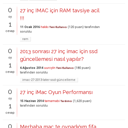
0
27 inç IMAC için RAM tavsiye acil
oy
!!!
1
11 Ocak 2016
hakkı
(
120
puan)
tarafından
Yeni Kullanıcı
cevap
soruldu
ram
0
2013 sonrası 27 inç imac için ssd
oy
güncellemesi nasıl yapılır?
1
6 Ağustos 2014
uurcyln
(
180
puan)
Yeni Kullanıcı
cevap
tarafından
soruldu
imac-27-2013-later-ssd-güncelleme
0
27 inç iMac Oyun Performansı
oy
15 Haziran 2014
tamamabi
(
1,620
puan)
Yardımcı
1
tarafından
soruldu
cevap
0
Merhaba mac te oynadığım fifa