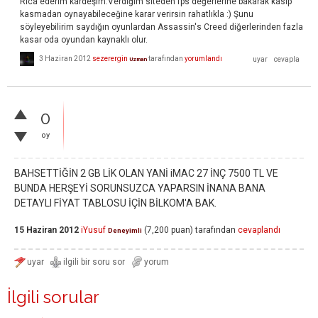
Rica ederim kardeşim.Verdiğim siteden fps değerlerine bakarak kasıp
kasmadan oynayabileceğine karar verirsin rahatlıkla :) Şunu
söyleyebilirim saydığın oyunlardan Assassin's Creed diğerlerinden fazla
kasar oda oyundan kaynaklı olur.
3 Haziran 2012
sezerergin
tarafından
yorumlandı
Uzman
0
oy
BAHSETTİĞİN 2 GB LİK OLAN YANİ iMAC 27 İNÇ 7500 TL VE
BUNDA HERŞEYİ SORUNSUZCA YAPARSIN İNANA BANA
DETAYLI FİYAT TABLOSU İÇİN BİLKOM'A BAK.
15 Haziran 2012
iYusuf
(
7,200
puan)
tarafından
cevaplandı
Deneyimli
İlgili sorular