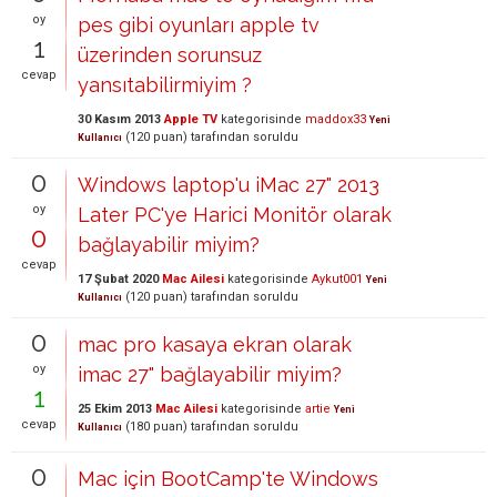
oy
pes gibi oyunları apple tv
1
üzerinden sorunsuz
cevap
yansıtabilirmiyim ?
30 Kasım 2013
Apple TV
kategorisinde
maddox33
Yeni
(
120
puan)
tarafından
soruldu
Kullanıcı
0
Windows laptop'u iMac 27" 2013
oy
Later PC'ye Harici Monitör olarak
0
bağlayabilir miyim?
cevap
17 Şubat 2020
Mac Ailesi
kategorisinde
Aykut001
Yeni
(
120
puan)
tarafından
soruldu
Kullanıcı
0
mac pro kasaya ekran olarak
oy
imac 27" bağlayabilir miyim?
1
25 Ekim 2013
Mac Ailesi
kategorisinde
artie
Yeni
cevap
(
180
puan)
tarafından
soruldu
Kullanıcı
0
Mac için BootCamp'te Windows