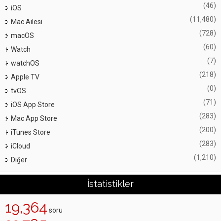
(46)
iOS
(11,480)
Mac Ailesi
(728)
macOS
(60)
Watch
(7)
watchOS
(218)
Apple TV
(0)
tvOS
(71)
iOS App Store
(283)
Mac App Store
(200)
iTunes Store
(283)
iCloud
(1,210)
Diğer
İstatistikler
19,364
soru