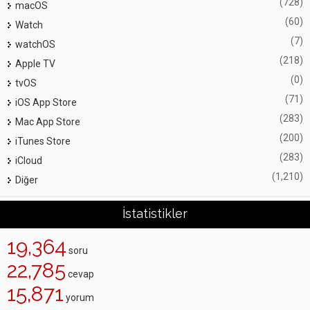
(728)
macOS
(60)
Watch
(7)
watchOS
(218)
Apple TV
(0)
tvOS
(71)
iOS App Store
(283)
Mac App Store
(200)
iTunes Store
(283)
iCloud
(1,210)
Diğer
İstatistikler
19,364
soru
22,785
cevap
15,871
yorum