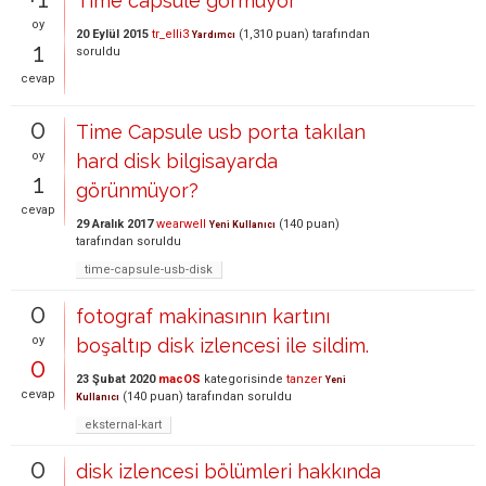
Time capsule görmüyor
oy
20 Eylül 2015
tr_elli3
(
1,310
puan)
tarafından
Yardımcı
1
soruldu
cevap
0
Time Capsule usb porta takılan
oy
hard disk bilgisayarda
1
görünmüyor?
cevap
29 Aralık 2017
wearwell
(
140
puan)
Yeni Kullanıcı
tarafından
soruldu
time-capsule-usb-disk
0
fotograf makinasının kartını
oy
boşaltıp disk izlencesi ile sildim.
0
23 Şubat 2020
macOS
kategorisinde
tanzer
Yeni
cevap
(
140
puan)
tarafından
soruldu
Kullanıcı
eksternal-kart
0
disk izlencesi bölümleri hakkında