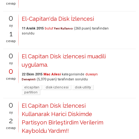
cevap
0
El-Capitan'da Disk İzlencesi
oy
11 Aralık 2015
bulut
(
260
puan)
tarafından
Yeni Kullanıcı
1
soruldu
cevap
0
El Capitan Disk izlencesi muadili
oy
uygulama.
0
22 Ekim 2015
Mac Ailesi
kategorisinde
duwayn
cevap
(
5,370
puan)
tarafından
soruldu
Deneyimli
elcapitan
disk-izlencesi
disk-utility
partition
0
El Capitan Disk İzlencesi
oy
Kullanarak Harici Diskimde
2
Partisyon Birleştirdim Verilerim
cevap
Kayboldu Yardım!!