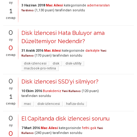
oy
3 Haziran 2018
Mac Ailesi
kategorisinde
ademerarslan
1
(
1,130
puan)
tarafından
soruldu
Yardımcı
cevap
0
Disk İzlencesi Hata Buluyor ama
oy
Düzeltemiyor Nedendir?
0
31 Aralık 2016
Mac Ailesi
kategorisinde
darkstyle
Yeni
cevap
(
170
puan)
tarafından
soruldu
Kullanıcı
disk-izlencesi
disk
disk-utility
macbook-pro-retina
0
Disk izlencesi SSD'yi silmiyor?
oy
10 Ekim 2016
Burakdeniz
(
120
puan)
Yeni Kullanıcı
1
tarafından
soruldu
cevap
mac
disk-izlencesi
hafiza-dolu
0
El Capitanda disk izlencesi sorunu
oy
7 Mart 2016
Mac Ailesi
kategorisinde
fethi.gok
Yeni
0
(
240
puan)
tarafından
soruldu
Kullanıcı