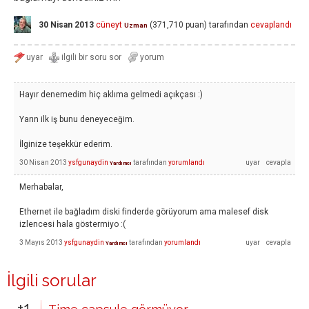
30 Nisan 2013
cüneyt
(
371,710
puan)
tarafından
cevaplandı
Uzman
Hayır denemedim hiç aklıma gelmedi açıkçası :)
Yarın ilk iş bunu deneyeceğim.
İlginize teşekkür ederim.
30 Nisan 2013
ysfgunaydin
tarafından
yorumlandı
Yardımcı
Merhabalar,
Ethernet ile bağladım diski finderde görüyorum ama malesef disk
izlencesi hala göstermiyo :(
3 Mayıs 2013
ysfgunaydin
tarafından
yorumlandı
Yardımcı
İlgili sorular
+1