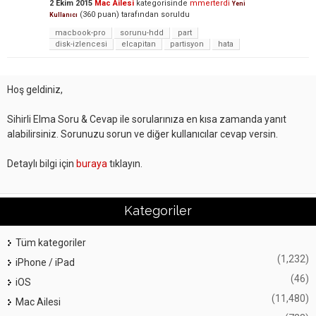
2 Ekim 2015
Mac Ailesi
kategorisinde
mmerterdi
Yeni
(
360
puan)
tarafından
soruldu
Kullanıcı
macbook-pro
sorunu-hdd
part
disk-izlencesi
elcapitan
partisyon
hata
Hoş geldiniz,
Sihirli Elma Soru & Cevap ile sorularınıza en kısa zamanda yanıt
alabilirsiniz. Sorunuzu sorun ve diğer kullanıcılar cevap versin.
Detaylı bilgi için
buraya
tıklayın.
Kategoriler
Tüm kategoriler
(1,232)
iPhone / iPad
(46)
iOS
(11,480)
Mac Ailesi