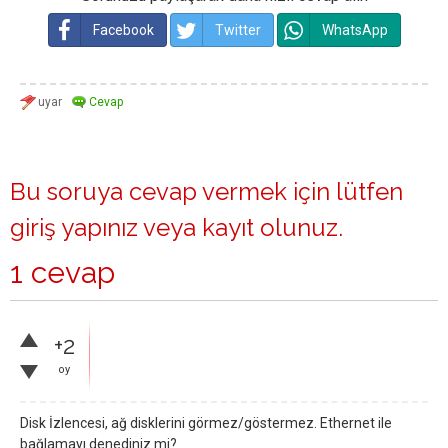
Facebook
Twitter
WhatsApp
Bu soruya cevap vermek için lütfen
giriş yapınız
veya
kayıt olunuz
.
1 cevap
+2
oy
Disk İzlencesi, ağ disklerini görmez/göstermez. Ethernet ile
bağlamayı denediniz mi?