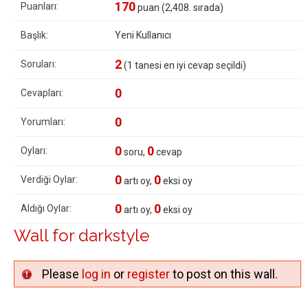
170
Puanları:
puan (
2,408
. sırada)
Başlık:
Yeni Kullanıcı
2
Soruları:
(
1
tanesi en iyi cevap seçildi)
0
Cevapları:
0
Yorumları:
0
0
Oyları:
soru,
cevap
0
0
Verdiği Oylar:
artı oy,
eksi oy
0
0
Aldığı Oylar:
artı oy,
eksi oy
Wall for darkstyle
Please
log in
or
register
to post on this wall.