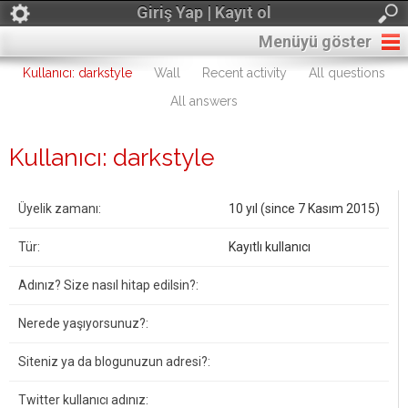
Giriş Yap | Kayıt ol
Menüyü göster
Kullanıcı: darkstyle
Wall
Recent activity
All questions
All answers
Kullanıcı: darkstyle
Üyelik zamanı:
10 yıl (since 7 Kasım 2015)
Tür:
Kayıtlı kullanıcı
Adınız? Size nasıl hitap edilsin?:
Nerede yaşıyorsunuz?:
Siteniz ya da blogunuzun adresi?:
Twitter kullanıcı adınız: