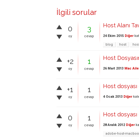
İlgili sorular
Host Alanı Ta
0
3
24 Ekim 2015
Diğer
kat
oy
cevap
blog
host
hos
Host Dosyasın
+2
1
26 Mart 2013
Mac Aile
oy
cevap
Host dosyası 
+1
1
4 Ocak 2013
Diğer
kat
oy
cevap
Host dosyası
0
1
28 Aralık 2012
Diğer
ka
oy
cevap
adobe-host-macboo