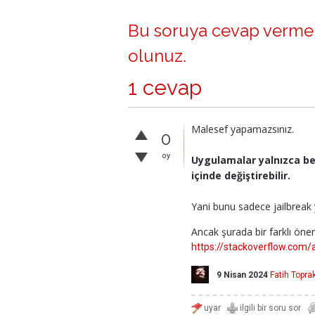
Bu soruya cevap vermek
olunuz
.
1 cevap
Malesef yapamazsınız.
0
oy
Uygulamalar yalnızca bel
içinde değiştirebilir.
Yani bunu sadece jailbreak y
Ancak şurada bir farklı öneri 
https://stackoverflow.co
9 Nisan 2024
Fatih Topra