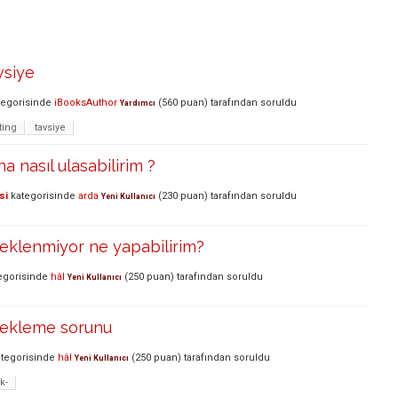
vsiye
egorisinde
iBooksAuthor
(
560
puan)
tarafından
soruldu
Yardımcı
ting
tavsiye
a nasıl ulasabilirim ?
si
kategorisinde
arda
(
230
puan)
tarafından
soruldu
Yeni Kullanıcı
eklenmiyor ne yapabilirim?
egorisinde
hâl
(
250
puan)
tarafından
soruldu
Yeni Kullanıcı
 ekleme sorunu
tegorisinde
hâl
(
250
puan)
tarafından
soruldu
Yeni Kullanıcı
k-