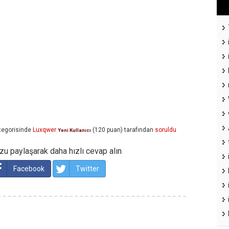
tegorisinde
Luxqwer
(
120
puan)
tarafından
soruldu
Yeni Kullanıcı
u paylaşarak daha hızlı cevap alın
Facebook
Twitter