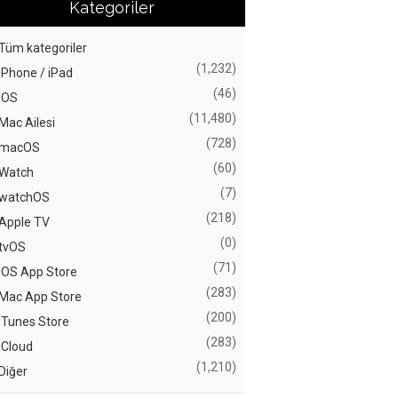
Kategoriler
Tüm kategoriler
(1,232)
iPhone / iPad
(46)
iOS
(11,480)
Mac Ailesi
(728)
macOS
(60)
Watch
(7)
watchOS
(218)
Apple TV
(0)
tvOS
(71)
iOS App Store
(283)
Mac App Store
(200)
iTunes Store
(283)
iCloud
(1,210)
Diğer