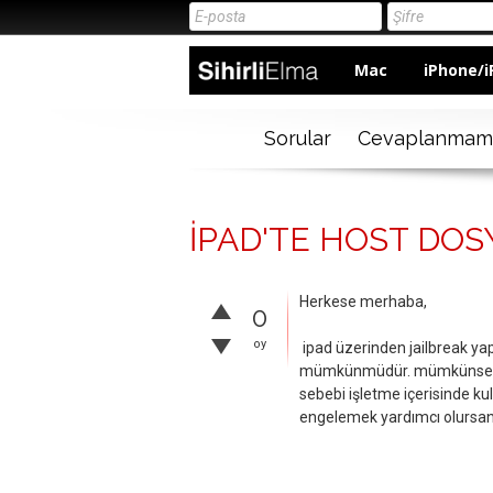
Mac
iPhone/i
Sorular
Cevaplanmam
İPAD'TE HOST DO
Herkese merhaba,
0
oy
ipad üzerinden jailbreak y
mümkünmüdür. mümkünse nas
sebebi işletme içerisinde ku
engelemek yardımcı olursan