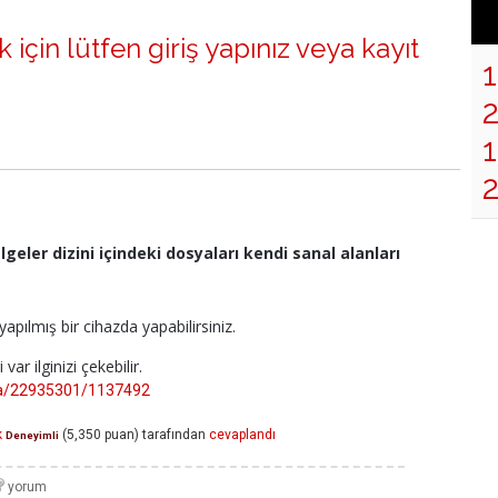
 için lütfen
giriş yapınız
veya
kayıt
1
geler dizini içindeki dosyaları kendi sanal alanları
apılmış bir cihazda yapabilirsiniz.
var ilginizi çekebilir.
m/a/22935301/1137492
k
(
5,350
puan)
tarafından
cevaplandı
Deneyimli