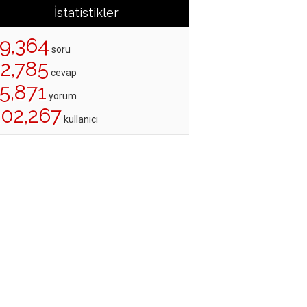
İstatistikler
19,364
soru
22,785
cevap
5,871
yorum
202,267
kullanıcı