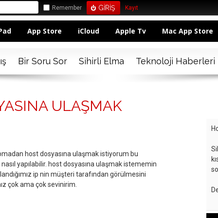
Remember
Kayıt
Pad
App Store
iCloud
Apple Tv
Mac App Store
ış
Bir Soru Sor
Sihirli Elma
Teknoloji Haberleri
SYASINA ULAŞMAK
Ho
Si
apmadan host dosyasına ulaşmak istiyorum bu
kı
ıl yapılabilir. host dosyasına ulaşmak istememin
so
llandığımız ip nin müşteri tarafından görülmesini
ız çok ama çok sevinirim.
De