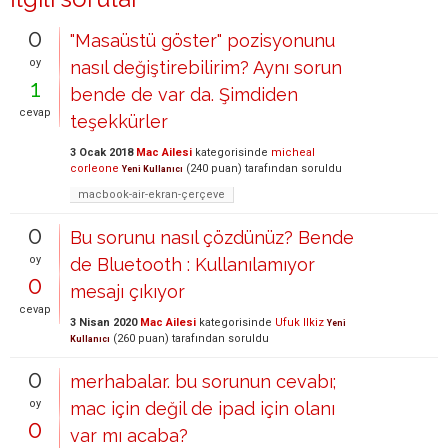
0
"Masaüstü göster" pozisyonunu
oy
nasıl değiştirebilirim? Aynı sorun
1
bende de var da. Şimdiden
cevap
teşekkürler
3 Ocak 2018
Mac Ailesi
kategorisinde
micheal
corleone
(
240
puan)
tarafından
soruldu
Yeni Kullanıcı
macbook-air-ekran-çerçeve
0
Bu sorunu nasıl çözdünüz? Bende
oy
de Bluetooth : Kullanılamıyor
0
mesajı çıkıyor
cevap
3 Nisan 2020
Mac Ailesi
kategorisinde
Ufuk Ilkiz
Yeni
(
260
puan)
tarafından
soruldu
Kullanıcı
0
merhabalar. bu sorunun cevabı;
oy
mac için değil de ipad için olanı
0
var mı acaba?