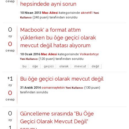
cevap
hepsindede ayni sorun
10 Nisan 2013
Mac Ailesi
kategorisinde
aknet41
Yeni
(
240
puan)
tarafından
soruldu
Kullanıcı
0
Macbook' a format attım
oy
yüklerken bu öğe geçici olarak
0
mevcut değil hatası alıyorum
cevap
10 Ocak 2016
Mac Ailesi
kategorisinde
Volkanbrtcyr
(
120
puan)
tarafından
soruldu
Yeni Kullanıcı
bu
öğe
geçici
olarak
mevcut
değil
+1
Bu öğe geçici olarak mevcut değil
oy
31 Aralık 2014
osmannaytekin
(
130
puan)
Yeni Kullanıcı
0
tarafından
soruldu
cevap
0
Güncelleme sırasında "Bu Öğe
oy
Geçici Olarak Mevcut Değil"
1