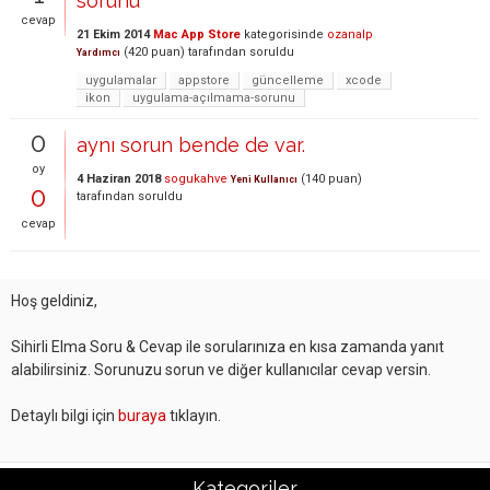
sorunu
cevap
21 Ekim 2014
Mac App Store
kategorisinde
ozanalp
(
420
puan)
tarafından
soruldu
Yardımcı
uygulamalar
appstore
güncelleme
xcode
ikon
uygulama-açılmama-sorunu
0
aynı sorun bende de var.
oy
4 Haziran 2018
sogukahve
(
140
puan)
Yeni Kullanıcı
0
tarafından
soruldu
cevap
Hoş geldiniz,
Sihirli Elma Soru & Cevap ile sorularınıza en kısa zamanda yanıt
alabilirsiniz. Sorunuzu sorun ve diğer kullanıcılar cevap versin.
Detaylı bilgi için
buraya
tıklayın.
Kategoriler