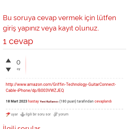
Bu soruya cevap vermek için lütfen
giriş yapınız
veya
kayıt olunuz
.
1 cevap
0
oy
http://www.amazon.com/Griffin-Technology-GuitarConnect-
Cable-iPhone/dp/B003VWZJEQ
18 Mart 2023
hastay
(
180
puan)
tarafından
cevaplandı
Yeni Kullanıcı
İlgili sorular