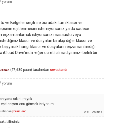
ü ve Belgeler seçili ise buradaki tüm klasör ve
 hepsinin eşitlenmesini istemiyorsanız ya da sadece
ları eşzamanlamak istiyorsanız masaüstü veya
stediğiniz klasör ve dosyaları bırakıp diğer klasör ve
ne taşıyarak hangi klasör ve dosyaların eşzamanlandığı
 iCloud Drive'ında -eğer ücretli almadıysanız- belirli bir
(
27,630
puan)
tarafından
cevaplandı
Uzman
an yana sıkıntım yok
eşitleniyorr onu görmek istiyorum
arafından
yorumlandı
akabilirsiniz.