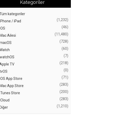
Kategoriler
Tüm kategoriler
(1,232)
iPhone / iPad
(46)
iOS
(11,480)
Mac Ailesi
(728)
macOS
(60)
Watch
(7)
watchOS
(218)
Apple TV
(0)
tvOS
(71)
iOS App Store
(283)
Mac App Store
(200)
iTunes Store
(283)
iCloud
(1,210)
Diğer