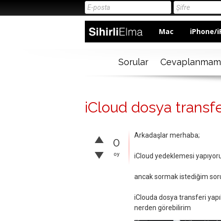
Mac
iPhone/i
Sorular
Cevaplanmam
iCloud dosya transfer
Arkadaşlar merhaba;
0
oy
iCloud yedeklemesi yapıyo
ancak sormak istediğim soru
iClouda dosya transferi yapıl
nerden görebilirim