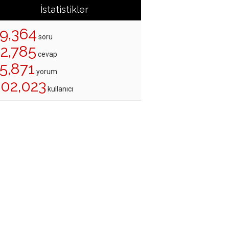
İstatistikler
19,364
soru
22,785
cevap
5,871
yorum
202,023
kullanıcı