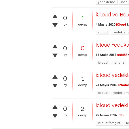
yedekleme
ipad
iCloud ve Belg
0
1
4 Mayıs 2020
iCloud
k
oy
cevap
icloud
yedeklem
İcloud Yedek
0
0
14 Aralık 2017
nnbt86
oy
cevap
icloud
iphone
icloud yedek
0
1
23 Mayıs 2016
iPhone
oy
cevap
icloud
yedeklem
icloud yedek
0
2
25 Nisan 2016
iCloud
oy
cevap
icloud-fotoğraf
i