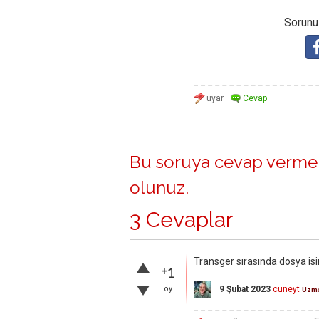
Sorunuz
Bu soruya cevap vermek
olunuz
.
3 Cevaplar
Transger sırasında dosya isi
+1
oy
9 Şubat 2023
cüneyt
Uzm