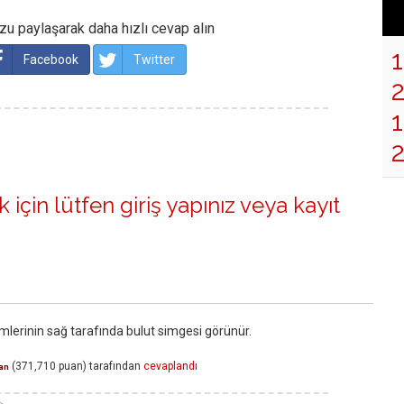
u paylaşarak daha hızlı cevap alın
Facebook
Twitter
1
 için lütfen
giriş yapınız
veya
kayıt
mlerinin sağ tarafında bulut simgesi görünür.
(
371,710
puan)
tarafından
cevaplandı
an