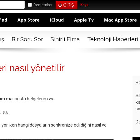
Remember
Kayıt
Pad
App Store
iCloud
Apple Tv
Mac App Store
ış
Bir Soru Sor
Sihirli Elma
Teknoloji Haberleri
i nasıl yönetilir
Ho
Si
rum masaüstü belgelerim vs
kı
so
 şu;
De
ıyor iken hangi dosyaların senkronize edildiğini nasıl ve