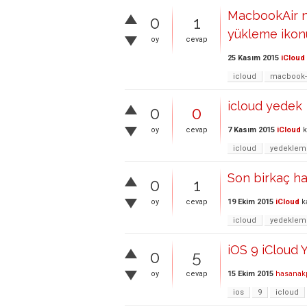
MacbookAir no
0
1
yükleme ikon
oy
cevap
25 Kasım 2015
iCloud
icloud
macbook-
icloud yedek
0
0
7 Kasım 2015
iCloud
k
oy
cevap
icloud
yedeklem
Son birkaç ha
0
1
19 Ekim 2015
iCloud
k
oy
cevap
icloud
yedeklem
iOS 9 iCloud
0
5
15 Ekim 2015
hasanak
oy
cevap
ios
9
icloud