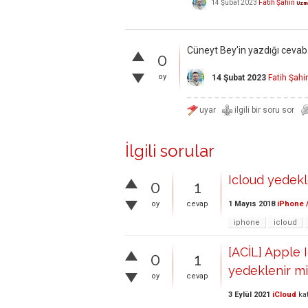
14 Şubat 2023
Fatih Şahin
Uzm
Cüneyt Bey'in yazdığı cevaba
0
oy
14 Şubat 2023
Fatih Şahi
İlgili sorular
Icloud yedekl
0
1
1 Mayıs 2018
iPhone /
oy
cevap
iphone
icloud
[ACİL] Apple 
0
1
yedeklenir m
oy
cevap
3 Eylül 2021
iCloud
ka