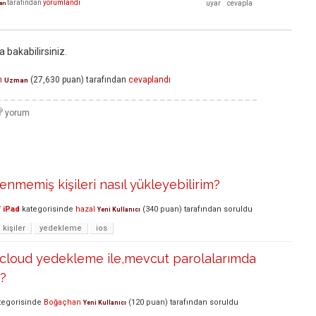
tarafından
yorumlandı
an
 bakabilirsiniz.
n
(
27,630
puan)
tarafından
cevaplandı
Uzman
enmemiş kişileri nasıl yükleyebilirim?
 iPad
kategorisinde
hazal
(
340
puan)
tarafından
soruldu
Yeni Kullanıcı
kişiler
yedekleme
ios
Icloud yedekleme ile,mevcut parolalarımda
i?
tegorisinde
Boğaçhan
(
120
puan)
tarafından
soruldu
Yeni Kullanıcı