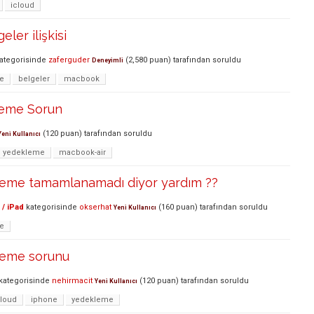
icloud
eler ilişkisi
ategorisinde
zaferguder
(
2,580
puan)
tarafından
soruldu
Deneyimli
e
belgeler
macbook
leme Sorun
(
120
puan)
tarafından
soruldu
Yeni Kullanıcı
yedekleme
macbook-air
leme tamamlanamadı diyor yardım ??
 / iPad
kategorisinde
okserhat
(
160
puan)
tarafından
soruldu
Yeni Kullanıcı
e
leme sorunu
kategorisinde
nehirmacit
(
120
puan)
tarafından
soruldu
Yeni Kullanıcı
cloud
iphone
yedekleme