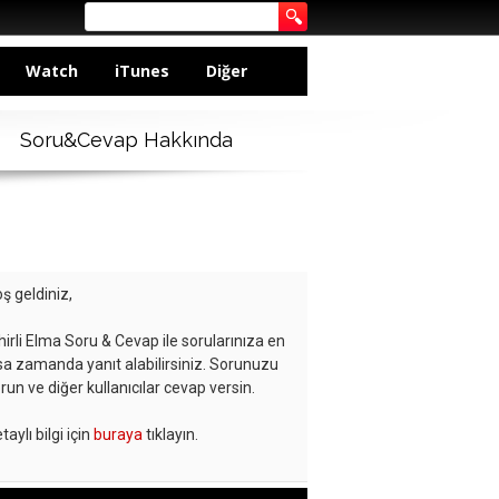
Watch
iTunes
Diğer
Soru&Cevap Hakkında
ş geldiniz,
hirli Elma Soru & Cevap ile sorularınıza en
sa zamanda yanıt alabilirsiniz. Sorunuzu
run ve diğer kullanıcılar cevap versin.
taylı bilgi için
buraya
tıklayın.