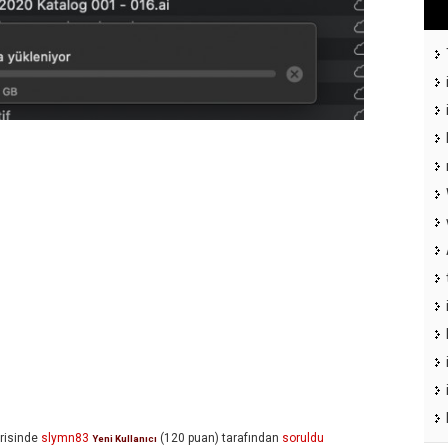
risinde
slymn83
(
120
puan)
tarafından
soruldu
Yeni Kullanıcı