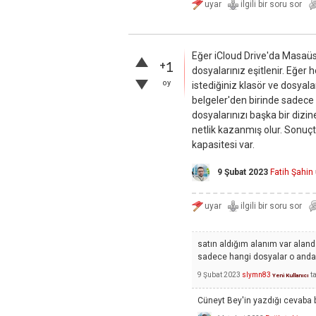
Eğer iCloud Drive'da Masaüst
+1
dosyalarınız eşitlenir. Eğer
oy
istediğiniz klasör ve dosya
belgeler'den birinde sadece i
dosyalarınızı başka bir dizi
netlik kazanmış olur. Sonuçta
kapasitesi var.
9 Şubat 2023
Fatih Şahin
satın aldığım alanım var aland
sadece hangi dosyalar o anda 
9 Şubat 2023
slymn83
t
Yeni Kullanıcı
Cüneyt Bey'in yazdığı cevaba b