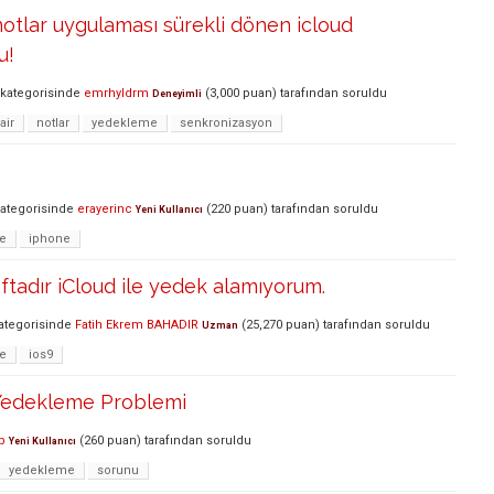
tlar uygulaması sürekli dönen icloud
u!
kategorisinde
emrhyldrm
(
3,000
puan)
tarafından
soruldu
Deneyimli
air
notlar
yedekleme
senkronizasyon
ategorisinde
erayerinc
(
220
puan)
tarafından
soruldu
Yeni Kullanıcı
e
iphone
ftadır iCloud ile yedek alamıyorum.
ategorisinde
Fatih Ekrem BAHADIR
(
25,270
puan)
tarafından
soruldu
Uzman
e
ios9
 Yedekleme Problemi
p
(
260
puan)
tarafından
soruldu
Yeni Kullanıcı
yedekleme
sorunu