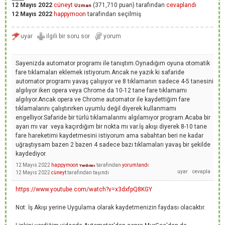
12 Mayıs 2022
cüneyt
(
371,710
puan)
tarafından
cevaplandı
Uzman
12 Mayıs 2022
happymoon
tarafından
seçilmiş
Sayenizda automator programı ile tanıştım.Oynadığım oyuna otomatik
fare tıklamaları eklemek istiyorum.Ancak ne yazık ki safaride
automator programı yavaş çalışıyor ve 8 tıklamanın sadece 4-5 tanesini
algılıyor iken opera veya Chrome da 10-12 tane fare tıklamamı
algılıyor.Ancak opera ve Chrome automator ile kaydettiğim fare
tıklamalarını çalıştırırken uyumlu değil diyerek kullanmamı
engelliyor.Safaride bir türlü tıklamalarımı algılamıyor program.Acaba bir
ayarı mı var veya kaçırdığım bir nokta mı var.İş akışı diyerek 8-10 tane
fare hareketimi kaydetmesini istiyorum ama sabahtan beri ne kadar
uğraştıysam bazen 2 bazen 4 sadece bazı tıklamaları yavaş bir şekilde
kaydediyor.
12 Mayıs 2022
happymoon
tarafından
yorumlandı
Yardımcı
12 Mayıs 2022
cüneyt
tarafından
taşındı
https://www.youtube.com/watch?v=x3dxfpQ8KGY
Not: İş Akışı yerine Uygulama olarak kaydetmenizin faydası olacaktır.