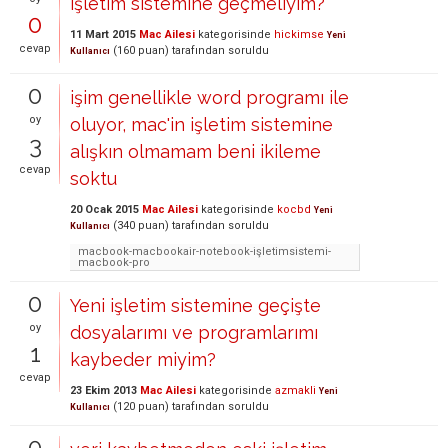
işletim sistemine geçmeliyim?
0
11 Mart 2015
Mac Ailesi
kategorisinde
hickimse
Yeni
cevap
(
160
puan)
tarafından
soruldu
Kullanıcı
0
işim genellikle word programı ile
oy
oluyor, mac'in işletim sistemine
3
alışkın olmamam beni ikileme
cevap
soktu
20 Ocak 2015
Mac Ailesi
kategorisinde
kocbd
Yeni
(
340
puan)
tarafından
soruldu
Kullanıcı
macbook-macbookair-notebook-işletimsistemi-
macbook-pro
0
Yeni işletim sistemine geçişte
oy
dosyalarımı ve programlarımı
1
kaybeder miyim?
cevap
23 Ekim 2013
Mac Ailesi
kategorisinde
azmakli
Yeni
(
120
puan)
tarafından
soruldu
Kullanıcı
0