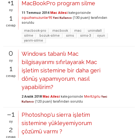
+1
MacBookPro program silme
oy
11 Temmuz 2014
Mac Ailesi
kategorisinde
1
oguzhanuzunlar95
(
130
puan)
tarafından
Yeni Kullanıcı
soruldu
cevap
macbook-pro
macbook
mac
uninstall
silme
bozuk-silme
sims
sims-3
oyun
yarım-silme
0
Windows tabanlı Mac
oy
bilgisayarımı sıfırlayarak Mac
1
işletim sistemine bir daha geri
cevap
dönüş yapamıyorum, nasıl
yapabilirim?
2 Aralık 2018
Mac Ailesi
kategorisinde
MertUgrlu
Yeni
(
120
puan)
tarafından
soruldu
Kullanıcı
–1
Photoshop'u sierra işletim
oy
sistemine yükleyemiyorum
2
çözümü varmı ?
cevap