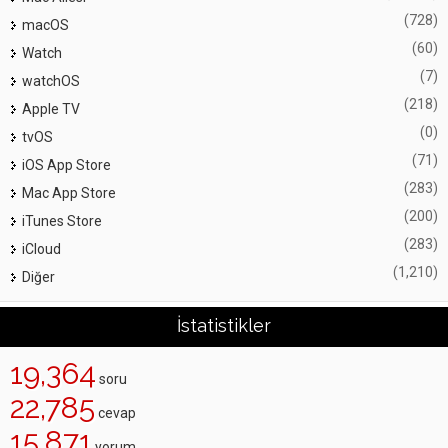
(728)
macOS
(60)
Watch
(7)
watchOS
(218)
Apple TV
(0)
tvOS
(71)
iOS App Store
(283)
Mac App Store
(200)
iTunes Store
(283)
iCloud
(1,210)
Diğer
İstatistikler
19,364
soru
22,785
cevap
15,871
yorum