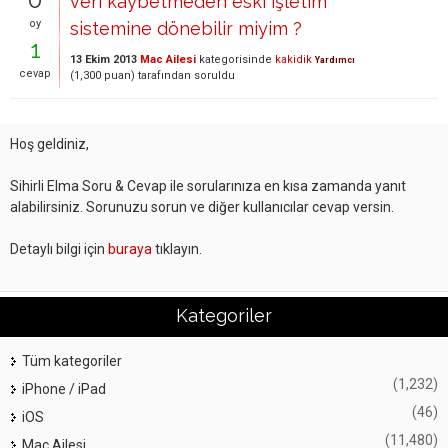
veri kaybetmeden eski işletim
oy
sistemine dönebilir miyim ?
1
13 Ekim 2013
Mac Ailesi
kategorisinde
kakidik
Yardımcı
cevap
(
1,300
puan)
tarafından
soruldu
Hoş geldiniz,
Sihirli Elma Soru & Cevap ile sorularınıza en kısa zamanda yanıt
alabilirsiniz. Sorunuzu sorun ve diğer kullanıcılar cevap versin.
Detaylı bilgi için
buraya
tıklayın.
Kategoriler
Tüm kategoriler
(1,232)
iPhone / iPad
(46)
iOS
(11,480)
Mac Ailesi