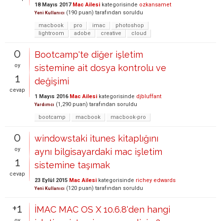
18 Mayıs 2017
Mac Ailesi
kategorisinde
ozkansamet
(
190
puan)
tarafından
soruldu
Yeni Kullanıcı
macbook
pro
imac
photoshop
lightroom
adobe
creative
cloud
0
Bootcamp'te diğer işletim
oy
sistemine ait dosya kontrolu ve
1
değişimi
cevap
1 Mayıs 2016
Mac Ailesi
kategorisinde
djbluffant
(
1,290
puan)
tarafından
soruldu
Yardımcı
bootcamp
macbook
macbook-pro
0
windowstaki itunes kitaplığını
oy
aynı bilgisayardaki mac işletim
1
sistemine taşımak
cevap
23 Eylül 2015
Mac Ailesi
kategorisinde
richey edwards
(
120
puan)
tarafından
soruldu
Yeni Kullanıcı
+1
İMAC MAC OS X 10.6.8'den hangi
oy