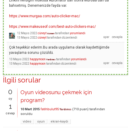
Linkini verdiğim videoda Automator'dan sonra MurGaa'dan da
bahsetmiş. Denemenizde fayda var.
https://www.murgaa.com/auto-clicker-mac/
https://www.makeuseof.com/best-auto-clickers-mac/
12 Mayıs 2022
cüneyt
tarafından
yorumlandı
Uzman
13 Mayıs 2022
cüneyt
tarafından
düzenlendi
Çok teşekkür ederim.Bu arada uygulama olarak kaydettiğimde
yavaşlama sorunu çözüldü.
13 Mayıs 2022
happymoon
tarafından
yorumlandı
Yardımcı
13 Mayıs 2022
happymoon
tarafından
düzenlendi
İlgili sorular
0
Oyun videosunu çekmek için
oy
program?
1
10 Mart 2015
fatihbulut95
(
710
puan)
tarafından
Yardımcı
cevap
soruldu
video
oyun
ekran-kaydı