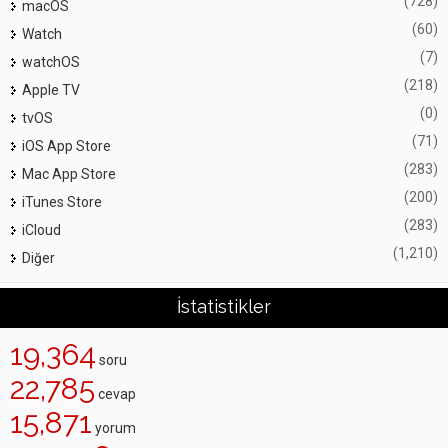
(728)
macOS
(60)
Watch
(7)
watchOS
(218)
Apple TV
(0)
tvOS
(71)
iOS App Store
(283)
Mac App Store
(200)
iTunes Store
(283)
iCloud
(1,210)
Diğer
İstatistikler
19,364
soru
22,785
cevap
15,871
yorum