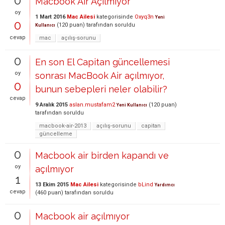
0
Macbook Air Açılmıyor
oy
1 Mart 2016
Mac Ailesi
kategorisinde
Oxyq3n
Yeni
0
(
120
puan)
tarafından
soruldu
Kullanıcı
cevap
mac
açılış-sorunu
0
En son El Capitan güncellemesi
oy
sonrası MacBook Air açılmıyor,
0
bunun sebepleri neler olabilir?
cevap
9 Aralık 2015
aslan.mustafam2
(
120
puan)
Yeni Kullanıcı
tarafından
soruldu
macbook-air-2013
açılış-sorunu
capitan
güncelleme
0
Macbook air birden kapandı ve
oy
açılmıyor
1
13 Ekim 2015
Mac Ailesi
kategorisinde
bLind
Yardımcı
cevap
(
460
puan)
tarafından
soruldu
0
Macbook air açılmıyor