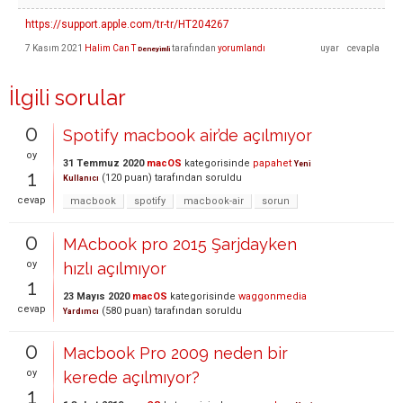
https://support.apple.com/tr-tr/HT204267
7 Kasım 2021
Halim Can T
tarafından
yorumlandı
Deneyimli
İlgili sorular
0
Spotify macbook air’de açılmıyor
oy
31 Temmuz 2020
macOS
kategorisinde
papahet
Yeni
1
(
120
puan)
tarafından
soruldu
Kullanıcı
cevap
macbook
spotify
macbook-air
sorun
0
MAcbook pro 2015 Şarjdayken
oy
hızlı açılmıyor
1
23 Mayıs 2020
macOS
kategorisinde
waggonmedia
cevap
(
580
puan)
tarafından
soruldu
Yardımcı
0
Macbook Pro 2009 neden bir
oy
kerede açılmıyor?
1