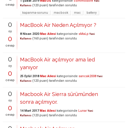
1 Şubat 2019
macOS
kategorisinde
commodore
Yeni
cevap
(
120
puan)
tarafından
soruldu
Kullanıcı
kapanma-sorunu
macbook
mac
battery
0
MacBook Air Neden Açılmıyor ?
oy
8 Nisan 2020
Mac Ailesi
kategorisinde
sMaLp
Yeni
0
(
160
puan)
tarafından
soruldu
Kullanıcı
cevap
0
MacBook Air açılmıyor ama led
oy
yanıyor
0
25 Eylül 2018
Mac Ailesi
kategorisinde
sancak2008
Yeni
cevap
(
120
puan)
tarafından
soruldu
Kullanıcı
0
Macbook Air Sierra sürümünden
oy
sonra açılmıyor.
0
14 Mart 2017
Mac Ailesi
kategorisinde
Lunar
Yeni
cevap
(
120
puan)
tarafından
soruldu
Kullanıcı