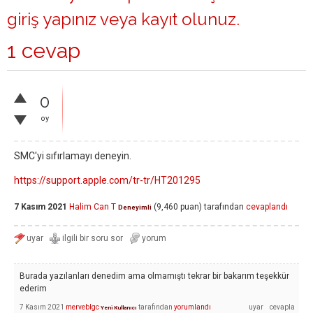
giriş yapınız
veya
kayıt olunuz
.
1 cevap
0
oy
SMC'yi sıfırlamayı deneyin.
https://support.apple.com/tr-tr/HT201295
7 Kasım 2021
Halim Can T
(
9,460
puan)
tarafından
cevaplandı
Deneyimli
Burada yazılanları denedim ama olmamıştı tekrar bir bakarım teşekkür
ederim
7 Kasım 2021
merveblgc
tarafından
yorumlandı
Yeni Kullanıcı