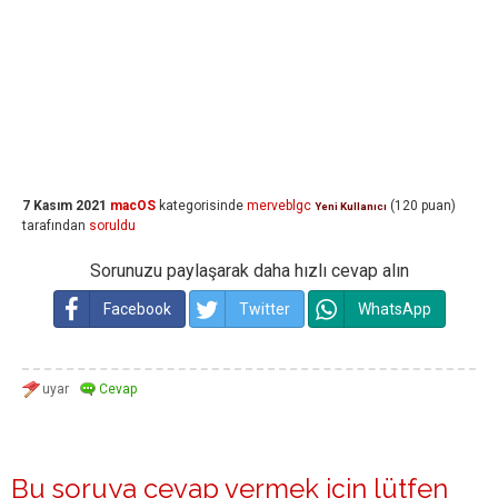
7 Kasım 2021
macOS
kategorisinde
merveblgc
(
120
puan)
Yeni Kullanıcı
tarafından
soruldu
Sorunuzu paylaşarak daha hızlı cevap alın
Facebook
Twitter
WhatsApp
Bu soruya cevap vermek için lütfen