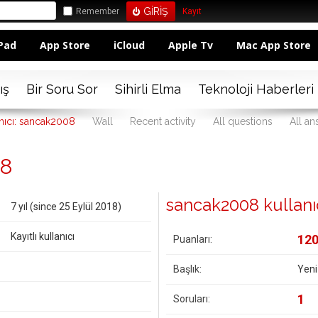
Remember
Kayıt
Pad
App Store
iCloud
Apple Tv
Mac App Store
ış
Bir Soru Sor
Sihirli Elma
Teknoloji Haberleri
nıcı: sancak2008
Wall
Recent activity
All questions
All a
08
sancak2008 kullanıcıs
7 yıl (since 25 Eylül 2018)
Kayıtlı kullanıcı
12
Puanları:
Başlık:
Yeni
1
Soruları: