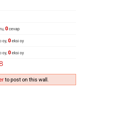
0
ru,
cevap
0
ı oy,
eksi oy
0
ı oy,
eksi oy
8
er
to post on this wall.