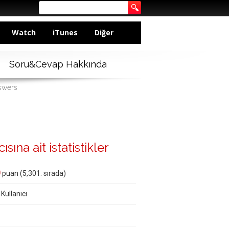
Watch
iTunes
Diğer
Soru&Cevap Hakkında
nswers
ına ait istatistikler
0
puan (
5,301
. sırada)
 Kullanıcı