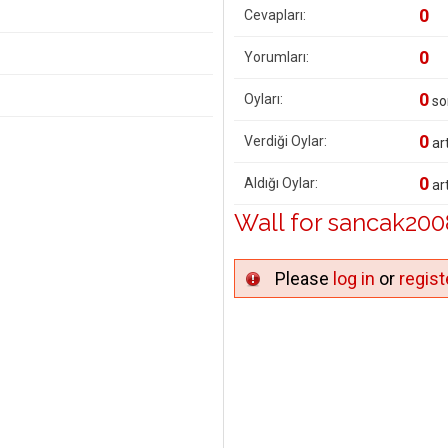
0
Cevapları:
0
Yorumları:
0
Oyları:
so
0
Verdiği Oylar:
art
0
Aldığı Oylar:
art
Wall for sancak200
Please
log in
or
regist