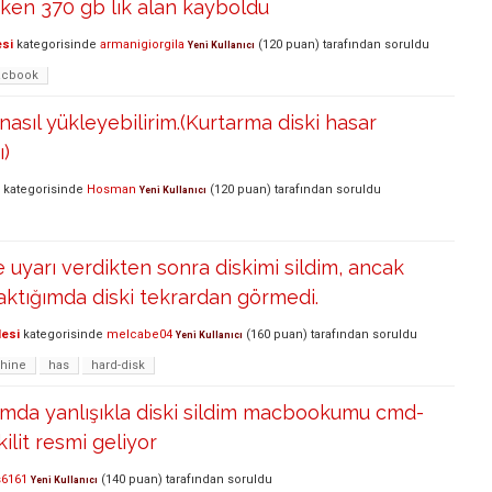
arken 370 gb lık alan kayboldu
esi
kategorisinde
armanigiorgila
(
120
puan)
tarafından
soruldu
Yeni Kullanıcı
cbook
nasıl yükleyebilirim.(Kurtarma diski hasar
ı)
kategorisinde
Hosman
(
120
puan)
tarafından
soruldu
Yeni Kullanıcı
uyarı verdikten sonra diskimi sildim, ancak
taktığımda diski tekrardan görmedi.
lesi
kategorisinde
melcabe04
(
160
puan)
tarafından
soruldu
Yeni Kullanıcı
hine
has
hard-disk
da yanlışıkla diski sildim macbookumu cmd-
kilit resmi geliyor
6161
(
140
puan)
tarafından
soruldu
Yeni Kullanıcı