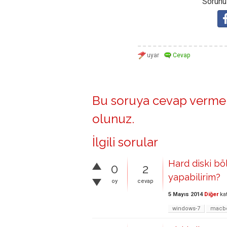
Sorunuz
Bu soruya cevap vermek
olunuz
.
İlgili sorular
Hard diski bö
0
2
yapabilirim?
oy
cevap
5 Mayıs 2014
Diğer
ka
windows-7
macbo