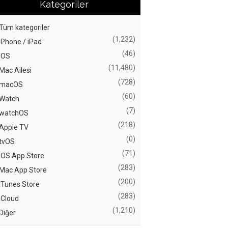
Kategoriler
Tüm kategoriler
(1,232)
iPhone / iPad
(46)
iOS
(11,480)
Mac Ailesi
(728)
macOS
(60)
Watch
(7)
watchOS
(218)
Apple TV
(0)
tvOS
(71)
iOS App Store
(283)
Mac App Store
(200)
iTunes Store
(283)
iCloud
(1,210)
Diğer