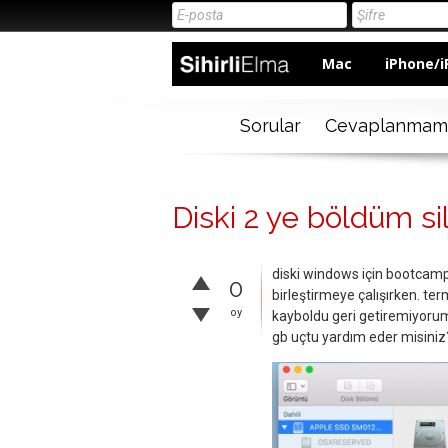
Mac
iPhone/i
Sorular
Cevaplanmam
Diski 2 ye böldüm si
diski windows için bootcamp
0
birleştirmeye çalışırken. te
oy
kayboldu geri getiremiyorum
gb uçtu yardım eder misiniz