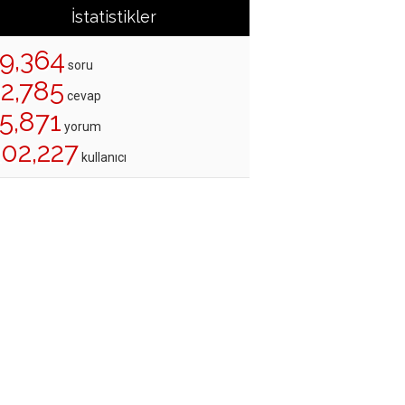
İstatistikler
19,364
soru
22,785
cevap
5,871
yorum
202,227
kullanıcı