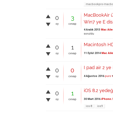
macbookpro-macboo
MacBookAir ü
0
3
Win7 ye E disk
oy
cevap
4 Aralık 2013
Mac Aile
soruldu
Macintosh HD
0
1
11 Eylül 2014
Mac Aile
oy
cevap
I pad air 2 y
0
0
4 Ağustos 2016
puro
oy
cevap
iOS 8.2 yedeğ
0
1
30 Mart 2016
iPhone /
oy
cevap
ios-8
ios9