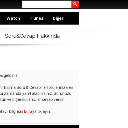
Watch
iTunes
Diğer
Soru&Cevap Hakkında
ş geldiniz,
hirli Elma Soru & Cevap ile sorularınıza en
sa zamanda yanıt alabilirsiniz. Sorunuzu
run ve diğer kullanıcılar cevap versin.
taylı bilgi için
buraya
tıklayın.