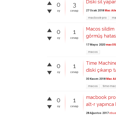
Diski sil yap
0
3
27 Ocak 2018
Mac Ail
oy
cevap
macbook-pro
ma
Macos sildim 
0
1
görmüş hatas
oy
cevap
17 Mayıs 2020
macOS
macos
Time Machine 
0
1
diski çıkarıp 
oy
cevap
30 Kasım 2018
Mac Ai
macos
time-mac
macbook prom
0
1
alt-r yapınca 
oy
cevap
28 Ağustos 2017
ebus