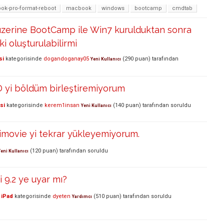
k-pro-format-reboot
macbook
windows
bootcamp
cmdtab
zerine BootCamp ile Win7 kurulduktan sonra
i oluşturulabilirmi
si
kategorisinde
dogandoganay05
(
290
puan)
tarafından
Yeni Kullanıcı
 yi böldüm birleştiremiyorum
si
kategorisinde
kerem1insan
(
140
puan)
tarafından
soruldu
Yeni Kullanıcı
e imovie yi tekrar yükleyemiyorum.
(
120
puan)
tarafından
soruldu
Yeni Kullanıcı
i 9.2 ye uyar mı?
 iPad
kategorisinde
dyeten
(
510
puan)
tarafından
soruldu
Yardımcı