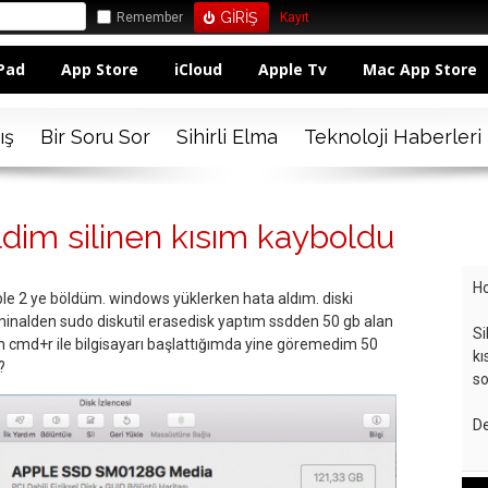
Remember
Kayıt
Pad
App Store
iCloud
Apple Tv
Mac App Store
ış
Bir Soru Sor
Sihirli Elma
Teknoloji Haberleri
ldim silinen kısım kayboldu
Ho
le 2 ye böldüm. windows yüklerken hata aldım. diski
rminalden sudo diskutil erasedisk yaptım ssdden 50 gb alan
Si
 cmd+r ile bilgisayarı başlattığımda yine göremedim 50
kı
?
so
De