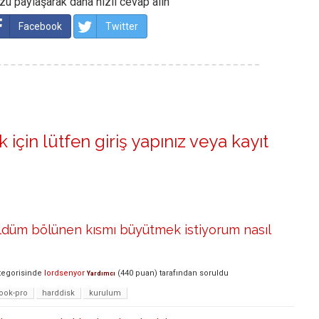
u paylaşarak daha hızlı cevap alın
Facebook
Twitter
 için lütfen
giriş yapınız
veya
kayıt
ldüm bölünen kısmı büyütmek istiyorum nasıl
tegorisinde
lordsenyor
(
440
puan)
tarafından
soruldu
Yardımcı
ok-pro
harddisk
kurulum