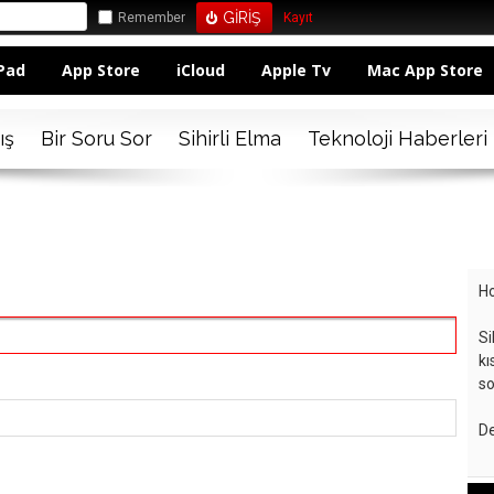
Remember
Kayıt
Pad
App Store
iCloud
Apple Tv
Mac App Store
ış
Bir Soru Sor
Sihirli Elma
Teknoloji Haberleri
Ho
Si
kı
so
De