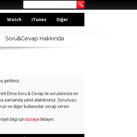
Watch
iTunes
Diğer
Soru&Cevap Hakkında
ş geldiniz,
hirli Elma Soru & Cevap ile sorularınıza en
sa zamanda yanıt alabilirsiniz. Sorunuzu
run ve diğer kullanıcılar cevap versin.
taylı bilgi için
buraya
tıklayın.