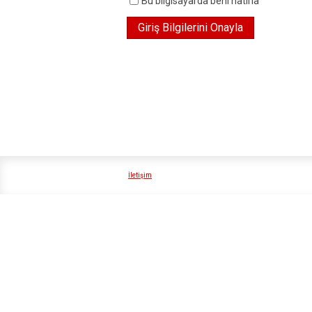
Bu bilgisayarda beni hatırla
İletişim