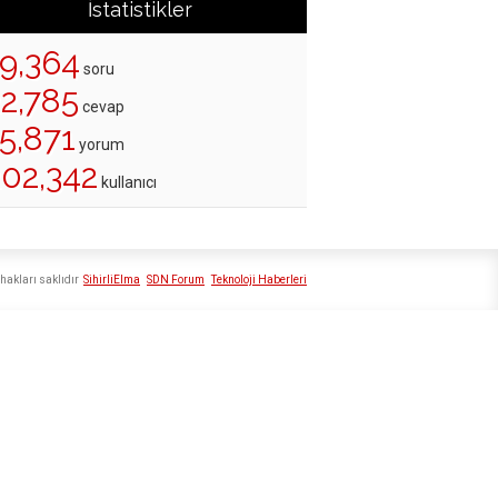
İstatistikler
19,364
soru
22,785
cevap
5,871
yorum
202,342
kullanıcı
hakları saklıdır
SihirliElma
SDN Forum
Teknoloji Haberleri