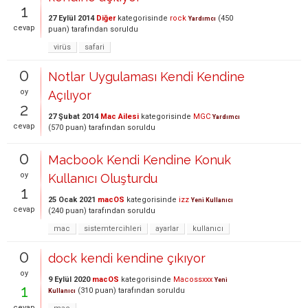
1
27 Eylül 2014
Diğer
kategorisinde
rock
(
450
Yardımcı
cevap
puan)
tarafından
soruldu
virüs
safari
0
Notlar Uygulaması Kendi Kendine
oy
Açılıyor
2
27 Şubat 2014
Mac Ailesi
kategorisinde
MGC
Yardımcı
cevap
(
570
puan)
tarafından
soruldu
0
Macbook Kendi Kendine Konuk
oy
Kullanıcı Oluşturdu
1
25 Ocak 2021
macOS
kategorisinde
izz
Yeni Kullanıcı
cevap
(
240
puan)
tarafından
soruldu
mac
sistemtercihleri
ayarlar
kullanıcı
0
dock kendi kendine çıkıyor
oy
9 Eylül 2020
macOS
kategorisinde
Macossxxx
Yeni
1
(
310
puan)
tarafından
soruldu
Kullanıcı
cevap