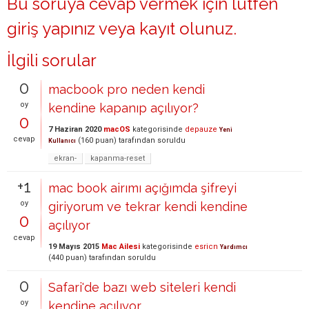
Bu soruya cevap vermek için lütfen
giriş yapınız
veya
kayıt olunuz
.
İlgili sorular
0
macbook pro neden kendi
oy
kendine kapanıp açılıyor?
0
7 Haziran 2020
macOS
kategorisinde
depauze
Yeni
cevap
(
160
puan)
tarafından
soruldu
Kullanıcı
ekran-
kapanma-reset
+1
mac book airımı açığımda şifreyi
oy
giriyorum ve tekrar kendi kendine
0
açılıyor
cevap
19 Mayıs 2015
Mac Ailesi
kategorisinde
esricn
Yardımcı
(
440
puan)
tarafından
soruldu
0
Safari'de bazı web siteleri kendi
oy
kendine açılıyor