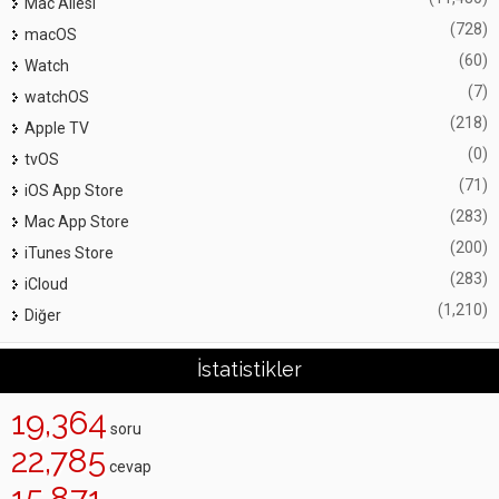
Mac Ailesi
(728)
macOS
(60)
Watch
(7)
watchOS
(218)
Apple TV
(0)
tvOS
(71)
iOS App Store
(283)
Mac App Store
(200)
iTunes Store
(283)
iCloud
(1,210)
Diğer
İstatistikler
19,364
soru
22,785
cevap
15,871