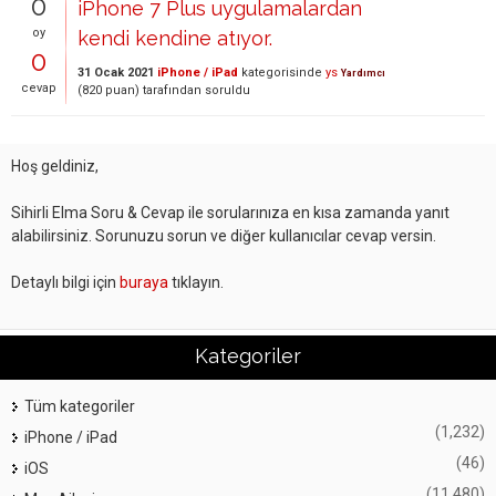
0
iPhone 7 Plus uygulamalardan
oy
kendi kendine atıyor.
0
31 Ocak 2021
iPhone / iPad
kategorisinde
ys
Yardımcı
cevap
(
820
puan)
tarafından
soruldu
Hoş geldiniz,
Sihirli Elma Soru & Cevap ile sorularınıza en kısa zamanda yanıt
alabilirsiniz. Sorunuzu sorun ve diğer kullanıcılar cevap versin.
Detaylı bilgi için
buraya
tıklayın.
Kategoriler
Tüm kategoriler
(1,232)
iPhone / iPad
(46)
iOS
(11,480)