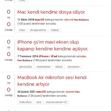
mac
0
Mac kendi kendine dosya siliyor
oy
11 Ekim 2018
macOS
kategorisinde
ckrcn6
Yeni Kullanıcı
0
(
120
puan)
tarafından
soruldu
cevap
mac
dosya-silme
hatasi
0
iPhone 5s'im mavi ekran olup
oy
kapanıp kendine kendine açılıyor.
0
7 Temmuz 2016
iPhone / iPad
kategorisinde
umutxx
cevap
(
140
puan)
tarafından
soruldu
Yeni Kullanıcı
iphone5s
maviekran
ekran
donanım
0
MacBook Air mikrofon sesi kendi
oy
kendine artıyor
0
26 Şubat 2021
macOS
kategorisinde
sensei
Yeni
cevap
(
120
puan)
tarafından
soruldu
Kullanıcı
mikrofon
ses
macbook-air-13