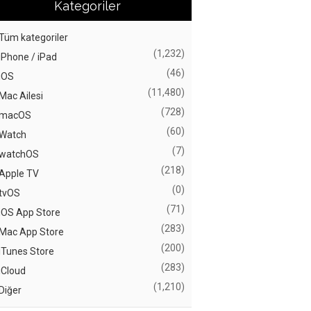
Kategoriler
Tüm kategoriler
(1,232)
iPhone / iPad
(46)
iOS
(11,480)
Mac Ailesi
(728)
macOS
(60)
Watch
(7)
watchOS
(218)
Apple TV
(0)
tvOS
(71)
iOS App Store
(283)
Mac App Store
(200)
iTunes Store
(283)
iCloud
(1,210)
Diğer