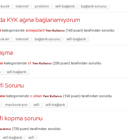
cbook
internet
problem
wifi-bağlantı
bağlantı-sorunu
da KYK ağına bağlanamıyorum
i
kategorisinde
anilayazlarli
(
160
puan)
tarafından
soruldu
Yeni Kullanıcı
k-air
internet
bağlantı-sorunu
wifi-bağlantı
laşma
si
kategorisinde
s1
(
230
puan)
tarafından
soruldu
Yeni Kullanıcı
o
wifi-bağlantı
i Sorunu
lesi
kategorisinde
c.srkan
(
160
puan)
tarafından
soruldu
Yeni Kullanıcı
macbook-pro
wifi
wifi-bağlantı
ifi kopma sorunu
(
720
puan)
tarafından
soruldu
ardımcı
wifi-bağlantı
wifi