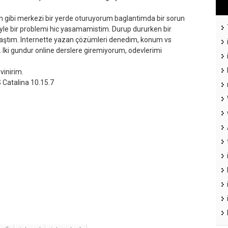
im gibi merkezi bir yerde oturuyorum baglantimda bir sorun
le bir problemi hic yasamamistim. Durup dururken bir
ılaştım. Internette yazan çözümleri denedim, konum vs
ki gundur online derslere giremiyorum, odevlerimi
vinirim.
atalina 10.15.7