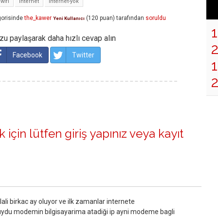
wifi
internet
internet-yok
orisinde
the_kawer
(
120
puan)
tarafından
soruldu
Yeni Kullanıcı
u paylaşarak daha hızlı cevap alın
Facebook
Twitter
1
 için lütfen
giriş yapınız
veya
kayıt
i birkac ay oluyor ve ilk zamanlar internete
ydu modemin bilgisayarima atadiği ip ayni modeme bagli