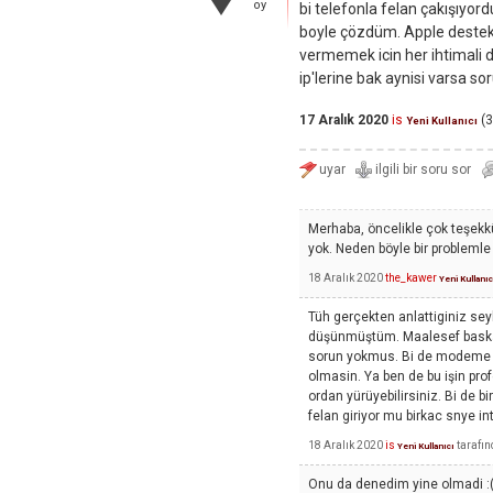
oy
bi telefonla felan çakışıyord
boyle çözdüm. Apple destek
vermemek icin her ihtimali d
ip'lerine bak aynisi varsa so
17 Aralık 2020
is
(
3
Yeni Kullanıcı
Merhaba, öncelikle çok teşekkü
yok. Neden böyle bir problemle
18 Aralık 2020
the_kawer
Yeni Kullanıc
Tüh gerçekten anlattiginiz se
düşünmüştüm. Maalesef baska b
sorun yokmus. Bi de modeme bir
olmasin. Ya ben de bu işin pr
ordan yürüyebilirsiniz. Bi de bi
felan giriyor mu birkac snye i
18 Aralık 2020
is
tarafı
Yeni Kullanıcı
Onu da denedim yine olmadi :