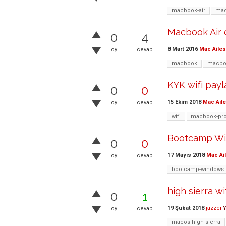
macbook-air
ma
Macbook Air 
0
4
8 Mart 2016
Mac Ailes
oy
cevap
macbook
macboo
KYK wifi pay
0
0
15 Ekim 2018
Mac Aile
oy
cevap
wifi
macbook-pr
Bootcamp Wif
0
0
17 Mayıs 2018
Mac Ai
oy
cevap
bootcamp-windows
high sierra w
0
1
19 Şubat 2018
jazzer
oy
cevap
Y
macos-high-sierra