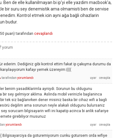
u. Ben de elle kullanilmayan bi ip'yi elle yazdim macbook'a,
le bir suru sey denemistik ama olmamisti ben de servise
enedim. Kontrol etmek icin ayni ağa bağli cihazlarin
run budur.
50
puan)
tarafından
cevaplandı
r ederim. Dediğiniz gibi kontrol ettim fakat ip çakışma durumu da
 karşılaşıyorum kafayı yemek üzereyim:((((
tarafından
yorumlandı
ı
yler benim yasadiklarimla ayniydi. Sorunun bu oldugunu
ir sey gelmiyor aklima. Aslinda mobil verinizle baglaninca
 tek siz bağlanırken dener misiniz baska bir cihaz wifi a bagli
ofesörü değilim ama sorunun neyle alakali oldugunu bulursaniz
r sey sorucam bilgisayarin wifi ini kapatip acinca bi anlik safariye
nternete girebiliyor musunuz
ndan
yorumlandı
(( Bilgisayarciya da goturemiyorum cunku gotursem orda wifiye