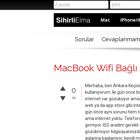
Mac
iPhone/i
Sorular
Cevaplanmam
MacBook Wifi Bağlı
Merhaba, ben Ankara Keçiör
0
kullaniyorum. Iki gün once b
oy
internet var gözüküyor ama 
web ya da app store gibi in
gün önce aynı sorunu hem te
ama internet yoktu. Telefonl
girmiyor. ISS aradim gerekli 
gözükmüyor bilgisayarinizda
aglarina baglaniyor, kendi m