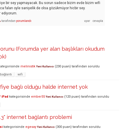
iye bir sey yapmayacak. Bu sorun sadece bizim evde bizim wifi
inca falan oyle saniyelik de olsa gözükmüyor hicbir sey.
r ediyorum.
tarafından
yorumlandı
ı
Sorunu (Forumda yer alan başlıkları okudum
ok)
ategorisinde
melinistik
(
230
puan)
tarafından
soruldu
Yeni Kullanıcı
-bağlantı
wifi
iye bağlı olduğu halde internet yok
/ iPad
kategorisinde
ember55
(
120
puan)
tarafından
soruldu
Yeni Kullanıcı
3" internet bağlantı problemi
si
kategorisinde
egesay
(
300
puan)
tarafından
soruldu
Yeni Kullanıcı