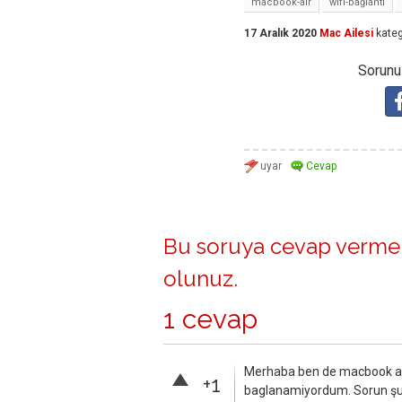
macbook-air
wifi-bağlantı
17 Aralık 2020
Mac Ailesi
kateg
Sorunuz
Bu soruya cevap vermek
olunuz
.
1 cevap
Merhaba ben de macbook alal
+1
baglanamiyordum. Sorun şu