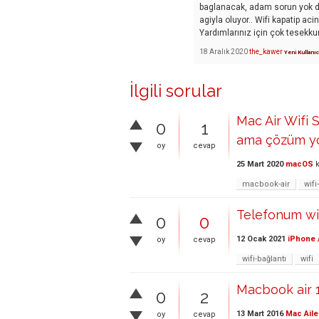
baglanacak, adam sorun yok d
agiyla oluyor.. Wifi kapatip ac
Yardımlarınız için çok tesekku
18 Aralık 2020
the_kawer
Yeni Kullanıc
İlgili sorular
Mac Air Wifi 
0
1
ama çözüm y
oy
cevap
25 Mart 2020
macOS
k
macbook-air
wifi
Telefonum wif
0
0
12 Ocak 2021
iPhone 
oy
cevap
wifi-bağlantı
wifi
Macbook air 1
0
2
13 Mart 2016
Mac Aile
oy
cevap