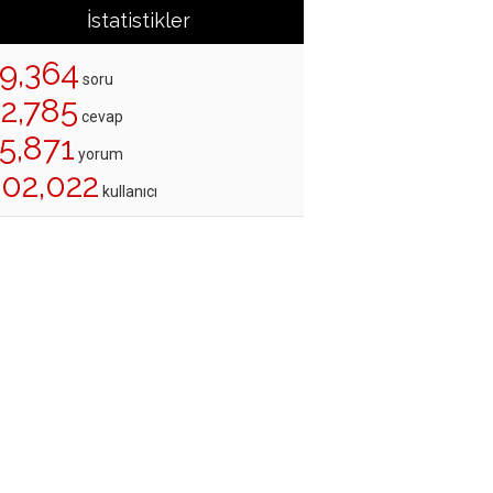
İstatistikler
19,364
soru
22,785
cevap
5,871
yorum
202,022
kullanıcı