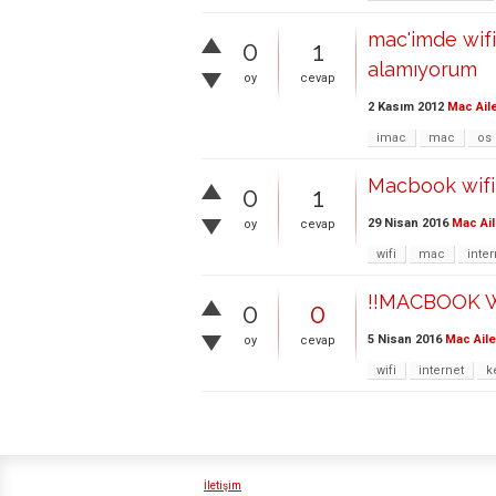
mac'imde wifi
0
1
alamıyorum
oy
cevap
2 Kasım 2012
Mac Ail
imac
mac
os
Macbook wifi
0
1
29 Nisan 2016
Mac Ail
oy
cevap
wifi
mac
inter
!!MACBOOK 
0
0
5 Nisan 2016
Mac Aile
oy
cevap
wifi
internet
k
İletişim