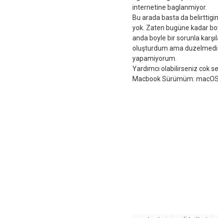
internetine baglanmiyor.
Bu arada basta da belirttig
yok. Zaten bugüne kadar boy
anda boyle bir sorunla karş
oluşturdum ama duzelmedi. I
yapamiyorum.
Yardımcı olabilirseniz cok se
Macbook Sürümüm: macOS C