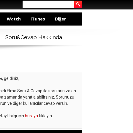
Watch
iTunes
Diğer
Soru&Cevap Hakkında
ş geldiniz,
hirli Elma Soru & Cevap ile sorularınıza en
sa zamanda yanıt alabilirsiniz. Sorunuzu
run ve diğer kullanıcılar cevap versin.
taylı bilgi için
buraya
tıklayın.