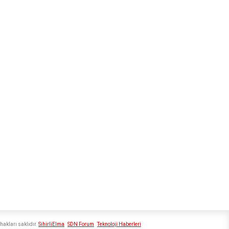
hakları saklıdır
SihirliElma
SDN Forum
Teknoloji Haberleri