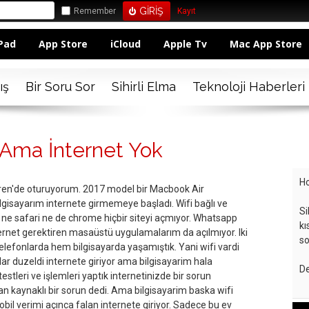
Remember
Kayıt
Pad
App Store
iCloud
Apple Tv
Mac App Store
ış
Bir Soru Sor
Sihirli Elma
Teknoloji Haberleri
 Ama İnternet Yok
Ho
en'de oturuyorum. 2017 model bir Macbook Air
ilgisayarım internete girmemeye başladı. Wifi bağlı ve
Si
ne safari ne de chrome hiçbir siteyi açmıyor. Whatsapp
kı
ternet gerektiren masaüstü uygulamalarım da açılmıyor. Iki
so
lefonlarda hem bilgisayarda yaşamıştık. Yani wifi vardi
ar duzeldi internete giriyor ama bilgisayarim hala
De
testleri ve işlemleri yaptık internetinizde bir sorun
n kaynaklı bir sorun dedi. Ama bilgisayarim baska wifi
obil verimi açınca falan internete giriyor. Sadece bu ev