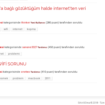
'a bağlı gözüktüğüm halde internet'ten veri
esi
kategorisinde
thinker
(
280
puan)
tarafından
soruldu
Yeni Kullanıcı
wifi
internet
kopma
esi
kategorisinde
sanane3327
(
450
puan)
tarafından
soruldu
Yardımcı
net
problemi
WİFİ SORUNU
si
kategorisinde
onetwo
(
410
puan)
tarafından
soruldu
Yardımcı
esmek
problem
macbook
2011
SihirliElma © 2018 - Tüm 