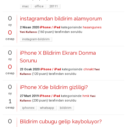
mac
office
20111
0
instagramdan bildirim alamıyorum
oy
2 Nisan 2020
iPhone / iPad
kategorisinde
hasangunes
0
(
160
puan)
tarafından
soruldu
Yeni Kullanıcı
cevap
instagram-bildirim
0
iPhone X Bildirim Ekranı Donma
oy
Sorunu
0
23 Ocak 2020
iPhone / iPad
kategorisinde
chnakt
Yeni
cevap
(
120
puan)
tarafından
soruldu
Kullanıcı
0
iPhone X'de bildirim gizliligi?
oy
27 Mart 2019
iPhone / iPad
kategorisinde
hmk
Yeni
1
(
230
puan)
tarafından
soruldu
Kullanıcı
cevap
iphonex
whatsapp
bildirim
0
Bildirim cubugu gelip kayboluyor?