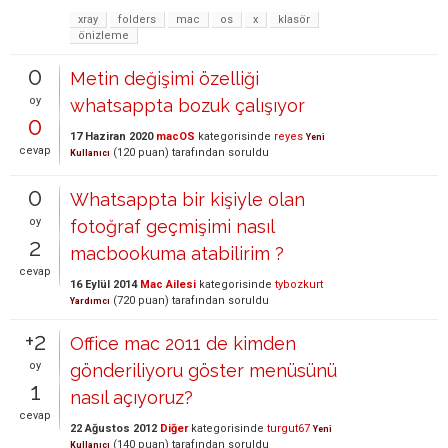
xray
folders
mac
os
x
klasör
önizleme
0
Metin değişimi özelliği
oy
whatsappta bozuk çalışıyor
0
17 Haziran 2020
macOS
kategorisinde
reyes
Yeni
cevap
(
120
puan)
tarafından
soruldu
Kullanıcı
0
Whatsappta bir kişiyle olan
oy
fotoğraf geçmişimi nasıl
2
macbookuma atabilirim ?
cevap
16 Eylül 2014
Mac Ailesi
kategorisinde
tybozkurt
(
720
puan)
tarafından
soruldu
Yardımcı
+2
Office mac 2011 de kimden
oy
gönderiliyoru göster menüsünü
1
nasıl açıyoruz?
cevap
22 Ağustos 2012
Diğer
kategorisinde
turgut67
Yeni
(
140
puan)
tarafından
soruldu
Kullanıcı