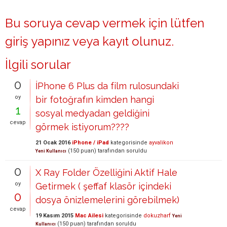
Bu soruya cevap vermek için lütfen
giriş yapınız
veya
kayıt olunuz
.
İlgili sorular
0
İPhone 6 Plus da film rulosundaki
oy
bir fotoğrafın kimden hangi
1
sosyal medyadan geldiğini
cevap
görmek istiyorum????
21 Ocak 2016
iPhone / iPad
kategorisinde
ayvalikon
(
150
puan)
tarafından
soruldu
Yeni Kullanıcı
0
X Ray Folder Özelliğini Aktif Hale
oy
Getirmek ( şeffaf klasör içindeki
0
dosya önizlemelerini görebilmek)
cevap
19 Kasım 2015
Mac Ailesi
kategorisinde
dokuzharf
Yeni
(
150
puan)
tarafından
soruldu
Kullanıcı