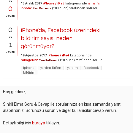
oy
13 Aralık 2017
iPhone / iPad
kategorisinde
ismail’s
0
iphone
(
200
puan)
tarafından
soruldu
Yeni Kullanıcı
cevap
0
iPhone’da, Facebook üzerindeki
oy
bildirim sayısı neden
1
görünmüyor?
cevap
19 Ağustos 2017
iPhone / iPad
kategorisinde
mbagcivan
(
120
puan)
tarafından
soruldu
Yeni Kullanıcı
iphone
yardım-lütfen
yardım
facebook
bildirim
Hoş geldiniz,
Sihirli Elma Soru & Cevap ile sorularınıza en kısa zamanda yanıt
alabilirsiniz. Sorunuzu sorun ve diğer kullanıcılar cevap versin.
Detaylı bilgi için
buraya
tıklayın.