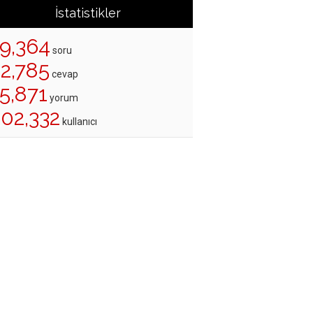
İstatistikler
19,364
soru
22,785
cevap
5,871
yorum
202,332
kullanıcı