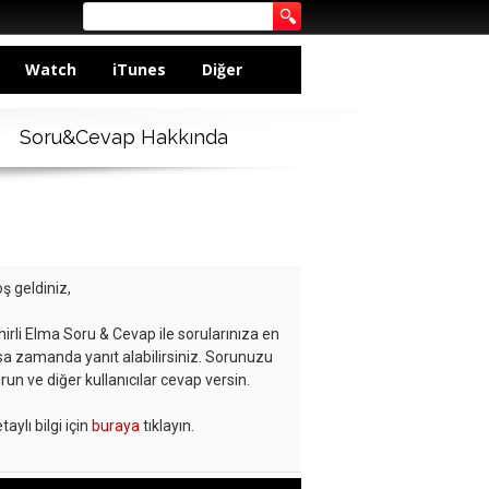
Watch
iTunes
Diğer
Soru&Cevap Hakkında
ş geldiniz,
hirli Elma Soru & Cevap ile sorularınıza en
sa zamanda yanıt alabilirsiniz. Sorunuzu
run ve diğer kullanıcılar cevap versin.
taylı bilgi için
buraya
tıklayın.