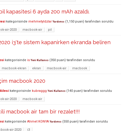
il kapasitesi 6 ayda 200 mAh azaldı.
lesi
kategorisinde
mehmetyldzlar
(
1,150
puan)
tarafından
soruldu
Yardımcı
k-air-2020
macbook-air
pil
020 i3'te sistem kapanirken ekranda beliren
esi
kategorisinde
is
(
350
puan)
tarafından
soruldu
Yeni Kullanıcı
macbook-ekran
ekran
macbook-air
macbook
içim macbook 2020
Ailesi
kategorisinde
kubraggg
(
140
puan)
tarafından
soruldu
Yeni Kullanıcı
k-air-2020
macbook-air
ili macbook air tam bir rezalet!!!
esi
kategorisinde
Ahmet KONYA
(
550
puan)
tarafından
soruldu
Yardımcı
book-air-2020
i3