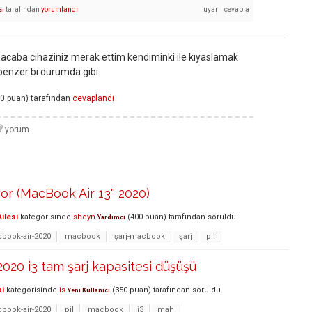
tarafından
yorumlandı
cı
caba cihaziniz merak ettim kendiminki ile kıyaslamak
benzer bi durumda gibi.
0
puan)
tarafından
cevaplandı
or (MacBook Air 13'' 2020)
ilesi
kategorisinde
sheyn
(
400
puan)
tarafından
soruldu
Yardımcı
book-air-2020
macbook
şarj-macbook
şarj
pil
020 i3 tam şarj kapasitesi düşüşü
si
kategorisinde
is
(
350
puan)
tarafından
soruldu
Yeni Kullanıcı
book-air-2020
pil
macbook
i3
mah