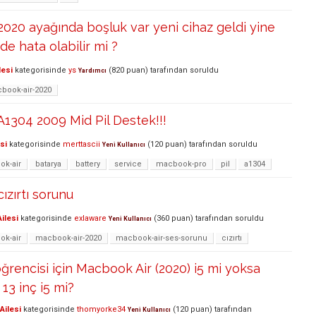
020 ayağında boşluk var yeni cihaz geldi yine
de hata olabilir mi ?
lesi
kategorisinde
ys
(
820
puan)
tarafından
soruldu
Yardımcı
book-air-2020
1304 2009 Mid Pil Destek!!!
si
kategorisinde
merttascii
(
120
puan)
tarafından
soruldu
Yeni Kullanıcı
k-air
batarya
battery
service
macbook-pro
pil
a1304
ızırtı sorunu
ilesi
kategorisinde
exlaware
(
360
puan)
tarafından
soruldu
Yeni Kullanıcı
k-air
macbook-air-2020
macbook-air-ses-sorunu
cızırtı
ğrencisi için Macbook Air (2020) i5 mi yoksa
3 inç i5 mi?
Ailesi
kategorisinde
thomyorke34
(
120
puan)
tarafından
Yeni Kullanıcı