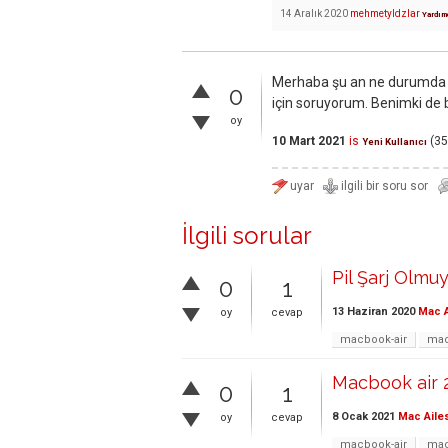
14 Aralık 2020
mehmetyldzlar
Yardım
Merhaba şu an ne durumda a
0
için soruyorum. Benimki de 
oy
10 Mart 2021
is
(
35
Yeni Kullanıcı
İlgili sorular
Pil Şarj Olmuy
0
1
13 Haziran 2020
Mac A
oy
cevap
macbook-air
mac
Macbook air 2
0
1
8 Ocak 2021
Mac Aile
oy
cevap
macbook-air
mac