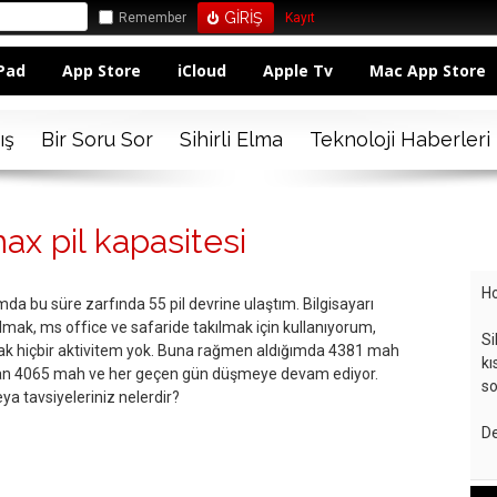
Remember
Kayıt
Pad
App Store
iCloud
Apple Tv
Mac App Store
ış
Bir Soru Sor
Sihirli Elma
Teknoloji Haberleri
x pil kapasitesi
Ho
da bu süre zarfında 55 pil devrine ulaştım. Bilgisayarı
ak, ms office ve safaride takılmak için kullanıyorum,
Si
acak hiçbir aktivitem yok. Buna rağmen aldığımda 4381 mah
kı
 an 4065 mah ve her geçen gün düşmeye devam ediyor.
so
a tavsiyeleriniz nelerdir?
De