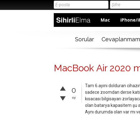
Mac
iPhone/i
Sorular
Cevaplanmam
MacBook Air 2020 ma
Tam 6.ayını dolduran cihazım
0
sadece zoomdan derse katılm
oy
kısacası bilgisayarı zorlay
olan batarya kapasitem şu
Aynı durumda olan var mı vey