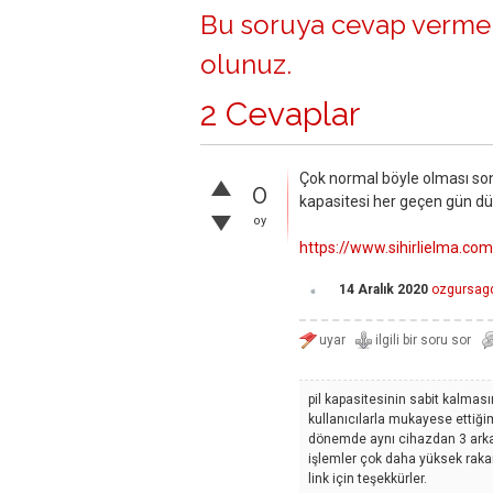
Bu soruya cevap vermek
olunuz
.
2 Cevaplar
Çok normal böyle olması sons
0
kapasitesi her geçen gün d
oy
https://www.sihirlielma.
14 Aralık 2020
ozgursagd
pil kapasitesinin sabit kalmas
kullanıcılarla mukayese ettiği
dönemde aynı cihazdan 3 arkadaş
işlemler çok daha yüksek raka
link için teşekkürler.