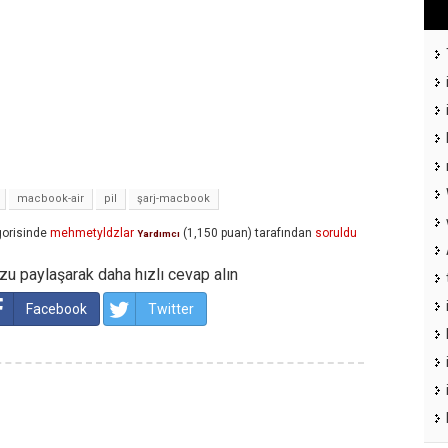
macbook-air
pil
şarj-macbook
orisinde
mehmetyldzlar
(
1,150
puan)
tarafından
soruldu
Yardımcı
u paylaşarak daha hızlı cevap alın
Facebook
Twitter