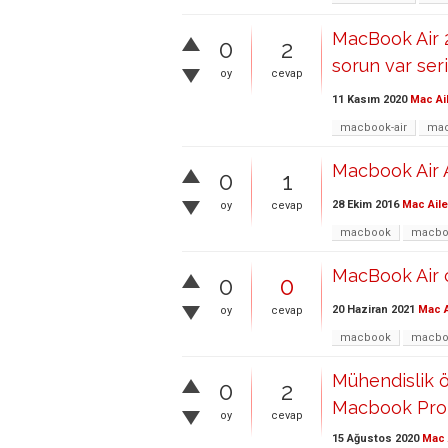
MacBook Air 2
0
2
sorun var seri
oy
cevap
11 Kasım 2020
Mac Ai
macbook-air
mac
Macbook Air A
0
1
28 Ekim 2016
Mac Aile
oy
cevap
macbook
macboo
MacBook Air c
0
0
20 Haziran 2021
Mac A
oy
cevap
macbook
macboo
Mühendislik ö
0
2
Macbook Pro 1
oy
cevap
15 Ağustos 2020
Mac 