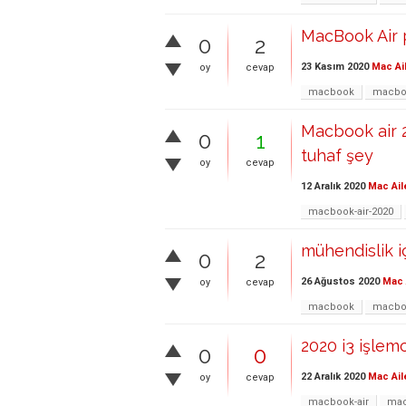
MacBook Air p
0
2
23 Kasım 2020
Mac Ai
oy
cevap
macbook
macboo
Macbook air 2
0
1
tuhaf şey
oy
cevap
12 Aralık 2020
Mac Ail
macbook-air-2020
mühendislik 
0
2
26 Ağustos 2020
Mac 
oy
cevap
macbook
macboo
2020 i3 işlemc
0
0
22 Aralık 2020
Mac Ail
oy
cevap
macbook-air
mac