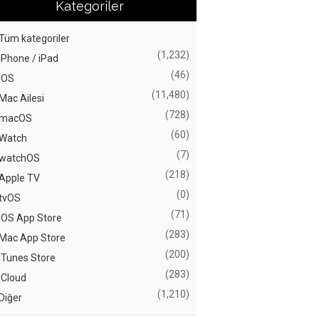
Kategoriler
Tüm kategoriler
(1,232)
iPhone / iPad
(46)
iOS
(11,480)
Mac Ailesi
(728)
macOS
(60)
Watch
(7)
watchOS
(218)
Apple TV
(0)
tvOS
(71)
iOS App Store
(283)
Mac App Store
(200)
iTunes Store
(283)
iCloud
(1,210)
Diğer