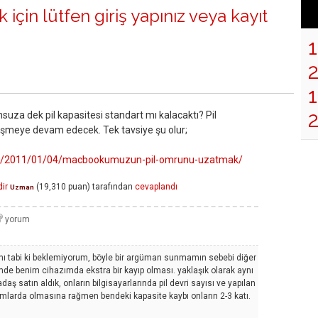
 için lütfen
giriş yapınız
veya
kayıt
1
uza dek pil kapasitesi standart mı kalacaktı? Pil
üşmeye devam edecek. Tek tavsiye şu olur;
com/2011/01/04/macbookumuzun-pil-omrunu-uzatmak/
ir
(
19,310
puan)
tarafından
cevaplandı
Uzman
ını tabi ki beklemiyorum, böyle bir argüman sunmamın sebebi diğer
mde benim cihazımda ekstra bir kayıp olması. yaklaşık olarak aynı
 satın aldık, onların bilgisayarlarında pil devri sayısı ve yapılan
mlarda olmasına rağmen bendeki kapasite kaybı onların 2-3 katı.