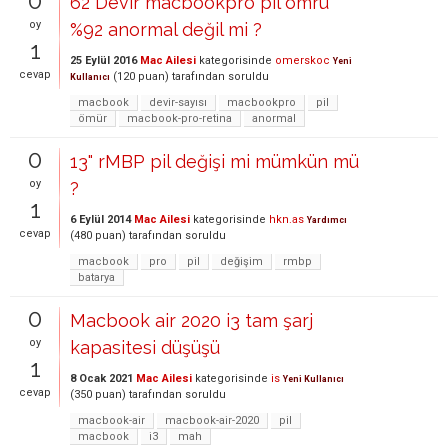
0
62 Devir macbookpro pil ömrü
oy
%92 anormal değil mi ?
1
25 Eylül 2016
Mac Ailesi
kategorisinde
omerskoc
Yeni
cevap
(
120
puan)
tarafından
soruldu
Kullanıcı
macbook
devir-sayısı
macbookpro
pil
ömür
macbook-pro-retina
anormal
0
13" rMBP pil değişi mi mümkün mü
oy
?
1
6 Eylül 2014
Mac Ailesi
kategorisinde
hkn.as
Yardımcı
cevap
(
480
puan)
tarafından
soruldu
macbook
pro
pil
değişim
rmbp
batarya
0
Macbook air 2020 i3 tam şarj
oy
kapasitesi düşüşü
1
8 Ocak 2021
Mac Ailesi
kategorisinde
is
Yeni Kullanıcı
cevap
(
350
puan)
tarafından
soruldu
macbook-air
macbook-air-2020
pil
macbook
i3
mah