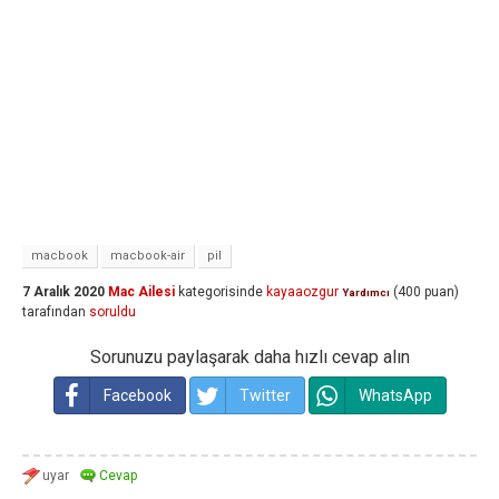
macbook
macbook-air
pil
7 Aralık 2020
Mac Ailesi
kategorisinde
kayaaozgur
(
400
puan)
Yardımcı
tarafından
soruldu
Sorunuzu paylaşarak daha hızlı cevap alın
Facebook
Twitter
WhatsApp