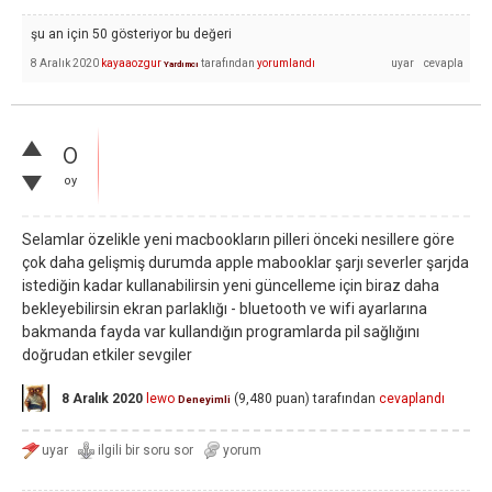
şu an için 50 gösteriyor bu değeri
8 Aralık 2020
kayaaozgur
tarafından
yorumlandı
Yardımcı
0
oy
Selamlar özelikle yeni macbookların pilleri önceki nesillere göre
çok daha gelişmiş durumda apple mabooklar şarjı severler şarjda
istediğin kadar kullanabilirsin yeni güncelleme için biraz daha
bekleyebilirsin ekran parlaklığı - bluetooth ve wifi ayarlarına
bakmanda fayda var kullandığın programlarda pil sağlığını
doğrudan etkiler sevgiler
8 Aralık 2020
lewo
(
9,480
puan)
tarafından
cevaplandı
Deneyimli