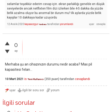
selamlar teşekkür ederim cevap için. ekran parlaklığı genelde en düşük
seviyelerde ancak netflixten film dizi izlerken bile 4-5 dakika da yüzde
birlik azalma oluyor bu anormal bir durum mu? ilk aylarda yüzde birlik
kayıplar 10 dakikaya kadar uzuyordu
12 Aralık 2020
kayaaozgur
tarafından
yorumlandı
Yardımcı
0
oy
Merhaba şu an cihazınızın durumu nedir acaba? Max pil
kapasitesi felan...
10 Mart 2021
is
(
350
puan)
tarafından
cevaplandı
Yeni Kullanıcı
İlgili sorular