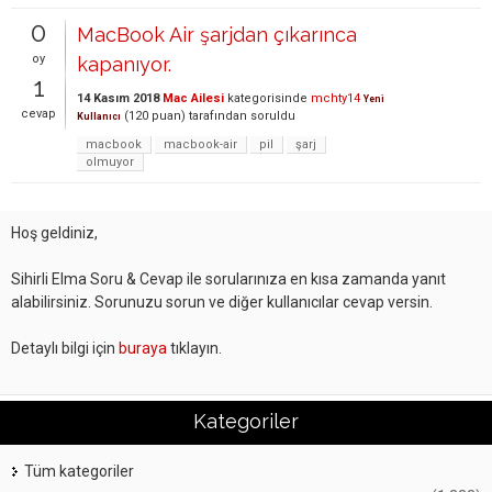
0
MacBook Air şarjdan çıkarınca
oy
kapanıyor.
1
14 Kasım 2018
Mac Ailesi
kategorisinde
mchty14
Yeni
cevap
(
120
puan)
tarafından
soruldu
Kullanıcı
macbook
macbook-air
pil
şarj
olmuyor
Hoş geldiniz,
Sihirli Elma Soru & Cevap ile sorularınıza en kısa zamanda yanıt
alabilirsiniz. Sorunuzu sorun ve diğer kullanıcılar cevap versin.
Detaylı bilgi için
buraya
tıklayın.
Kategoriler
Tüm kategoriler