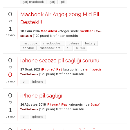
şarj-macbook
şarj
pil
0
Macbook Air A1304 2009 Mid Pil
oy
Destek!!!
1
28 Ekim 2016
Mac Ailesi
kategorisinde
merttascii
Yeni
cevap
(
120
puan)
tarafından
soruldu
Kullanıcı
macbook
macbook-air
batarya
battery
service
macbook-pro
pil
a1304
0
İphone se2020 pil sağlığı sorunu
oy
27 Ocak 2021
iPhone / iPad
kategorisinde
emir.gecir
0
(
120
puan)
tarafından
soruldu
Yeni Kullanıcı
cevap
pil
iphone
0
iPhone pil sağlığı
oy
26 Ağustos 2018
iPhone / iPad
kategorisinde
Edaxx1
1
(
120
puan)
tarafından
soruldu
Yeni Kullanıcı
cevap
pil
ıphone