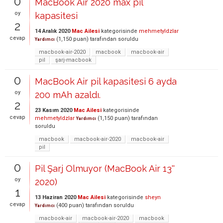
0
MacBook Air 2020 max pil
oy
kapasitesi
2
14 Aralık 2020
Mac Ailesi
kategorisinde
mehmetyldzlar
cevap
(
1,150
puan)
tarafından
soruldu
Yardımcı
macbook-air-2020
macbook
macbook-air
pil
şarj-macbook
0
MacBook Air pil kapasitesi 6 ayda
oy
200 mAh azaldı.
2
23 Kasım 2020
Mac Ailesi
kategorisinde
cevap
mehmetyldzlar
(
1,150
puan)
tarafından
Yardımcı
soruldu
macbook
macbook-air-2020
macbook-air
pil
0
Pil Şarj Olmuyor (MacBook Air 13''
oy
2020)
1
13 Haziran 2020
Mac Ailesi
kategorisinde
sheyn
cevap
(
400
puan)
tarafından
soruldu
Yardımcı
macbook-air
macbook-air-2020
macbook