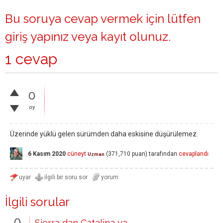
Bu soruya cevap vermek için lütfen
giriş yapınız
veya
kayıt olunuz
.
1 cevap
0
oy
Üzerinde yüklü gelen sürümden daha eskisine düşürülemez.
6 Kasım 2020
cüneyt
(
371,710
puan)
tarafından
cevaplandı
Uzman
İlgili sorular
0
Sierra dan Catalina ya