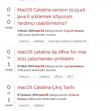
0
MacOS Catalina version 10.15.4'e
oy
java 6 yüklemek istiyorum.
0
Yardımcı olabilirmisiniz?
cevap
3 Nisan 2020
macOS
kategorisinde
Ergin26
Yardımcı
(
400
puan)
tarafından
soruldu
macos
catalina
mac-güncelleme-catalina-10
0
macOS catalina da office for mac
oy
2011 çalışmaması problemi
1
23 Ekim 2019
macOS
kategorisinde
rgg
Yeni Kullanıcı
cevap
(
160
puan)
tarafından
soruldu
macos
-
catalina
office
2011
0
macOS Catalina Çıkış Tarihi
oy
8 Temmuz 2019
macOS
kategorisinde
ufukkskr
1
(
640
puan)
tarafından
soruldu
Yardımcı
cevap
macos
catalina