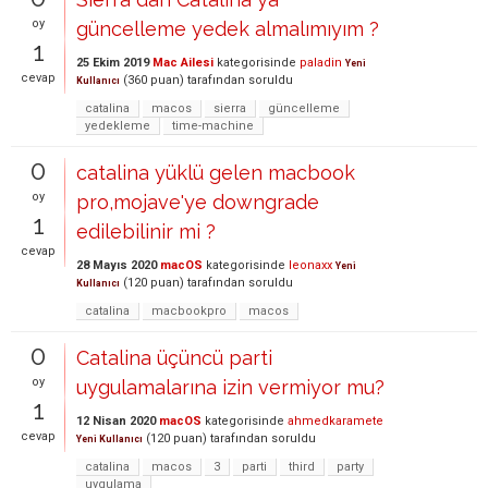
oy
güncelleme yedek almalımıyım ?
1
25 Ekim 2019
Mac Ailesi
kategorisinde
paladin
Yeni
cevap
(
360
puan)
tarafından
soruldu
Kullanıcı
catalina
macos
sierra
güncelleme
yedekleme
time-machine
0
catalina yüklü gelen macbook
oy
pro,mojave'ye downgrade
1
edilebilinir mi ?
cevap
28 Mayıs 2020
macOS
kategorisinde
leonaxx
Yeni
(
120
puan)
tarafından
soruldu
Kullanıcı
catalina
macbookpro
macos
0
Catalina üçüncü parti
oy
uygulamalarına izin vermiyor mu?
1
12 Nisan 2020
macOS
kategorisinde
ahmedkaramete
cevap
(
120
puan)
tarafından
soruldu
Yeni Kullanıcı
catalina
macos
3
parti
third
party
uygulama