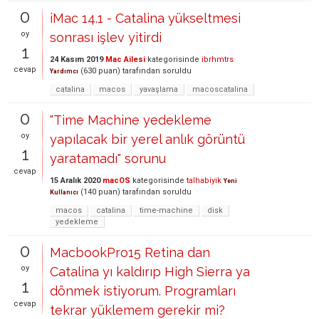
0
iMac 14.1 - Catalina yükseltmesi
oy
sonrası işlev yitirdi
1
24 Kasım 2019
Mac Ailesi
kategorisinde
ibrhmtrs
cevap
(
630
puan)
tarafından
soruldu
Yardımcı
catalina
macos
yavaşlama
macoscatalina
0
"Time Machine yedekleme
oy
yapılacak bir yerel anlık görüntü
1
yaratamadı" sorunu
cevap
15 Aralık 2020
macOS
kategorisinde
talhabiyik
Yeni
(
140
puan)
tarafından
soruldu
Kullanıcı
macos
catalina
time-machine
disk
yedekleme
0
MacbookPro15 Retina dan
oy
Catalina yı kaldırıp High Sierra ya
1
dönmek istiyorum. Programları
cevap
tekrar yüklemem gerekir mi?