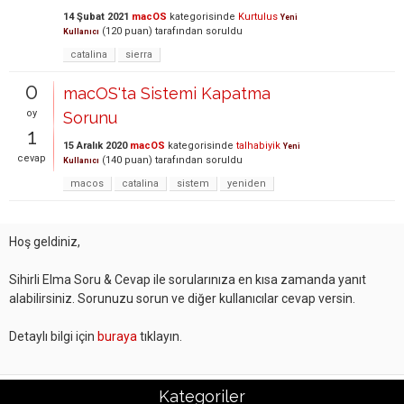
14 Şubat 2021
macOS
kategorisinde
Kurtulus
Yeni
(
120
puan)
tarafından
soruldu
Kullanıcı
catalina
sierra
0
macOS'ta Sistemi Kapatma
oy
Sorunu
1
15 Aralık 2020
macOS
kategorisinde
talhabiyik
Yeni
cevap
(
140
puan)
tarafından
soruldu
Kullanıcı
macos
catalina
sistem
yeniden
Hoş geldiniz,
Sihirli Elma Soru & Cevap ile sorularınıza en kısa zamanda yanıt
alabilirsiniz. Sorunuzu sorun ve diğer kullanıcılar cevap versin.
Detaylı bilgi için
buraya
tıklayın.
Kategoriler