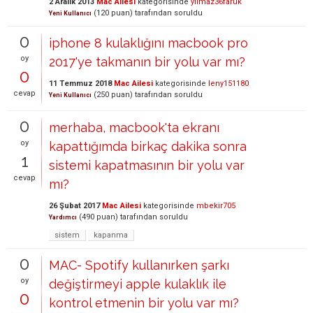
2 Aralık 2013
Mac Ailesi
kategorisinde
yilmaz36faruk
(
120
puan)
tarafından
soruldu
Yeni Kullanıcı
0
iphone 8 kulaklığını macbook pro
oy
2017'ye takmanın bir yolu var mı?
0
11 Temmuz 2018
Mac Ailesi
kategorisinde
leny151180
cevap
(
250
puan)
tarafından
soruldu
Yeni Kullanıcı
0
merhaba, macbook'ta ekranı
oy
kapattığımda birkaç dakika sonra
1
sistemi kapatmasının bir yolu var
cevap
mı?
26 Şubat 2017
Mac Ailesi
kategorisinde
mbekir705
(
490
puan)
tarafından
soruldu
Yardımcı
sistem
kapanma
0
MAC- Spotify kullanırken şarkı
oy
değiştirmeyi apple kulaklık ile
0
kontrol etmenin bir yolu var mı?