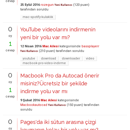
cevap
25 Eylül 2016
rozegun
(
120
puan)
Yeni Kullanıcı
tarafından
soruldu
mac-spotify-kulaklık
0
YouTube videolarını indirmenin
oy
yeni bir yolu var mı?
1
12 Nisan 2016
Mac Ailesi
kategorisinde
bassplayerr
cevap
(
210
puan)
tarafından
soruldu
Yeni Kullanıcı
youtube
download
downloader
video
macbook-pro-video-indirme
0
Macbook Pro da Autocad önerir
oy
misiniz?Ücretsiz bir şekilde
1
indirme yolu var mı
cevap
9 Şubat 2016
Mac Ailesi
kategorisinde
Macbookautocad
(
150
puan)
tarafından
Yeni Kullanıcı
soruldu
0
Pages'da iki sütun arasına çizgi
oy
koymanın kolay bir yolu var mı?