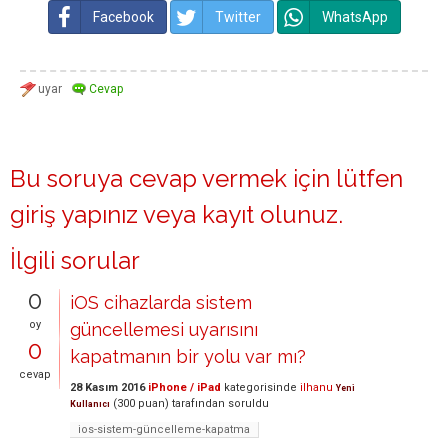
Facebook
Twitter
WhatsApp
Bu soruya cevap vermek için lütfen
giriş yapınız
veya
kayıt olunuz
.
İlgili sorular
0
iOS cihazlarda sistem
oy
güncellemesi uyarısını
0
kapatmanın bir yolu var mı?
cevap
28 Kasım 2016
iPhone / iPad
kategorisinde
ilhanu
Yeni
(
300
puan)
tarafından
soruldu
Kullanıcı
ios-sistem-güncelleme-kapatma