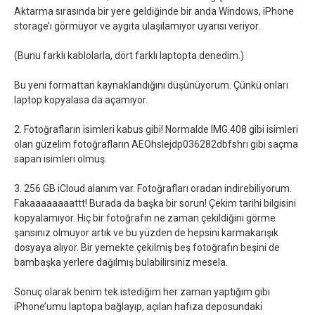
Aktarma sırasında bir yere geldiğinde bir anda Windows, iPhone
storage’ı görmüyor ve aygıta ulaşılamıyor uyarısı veriyor.
(Bunu farklı kablolarla, dört farklı laptopta denedim.)
Bu yeni formattan kaynaklandığını düşünüyorum. Çünkü onları
laptop kopyalasa da açamıyor.
2. Fotoğrafların isimleri kabus gibi! Normalde IMG.408 gibi isimleri
olan güzelim fotoğrafların AEOhslejdp036282dbfshrı gibi saçma
sapan isimleri olmuş.
3. 256 GB iCloud alanım var. Fotoğrafları oradan indirebiliyorum.
Fakaaaaaaaattt! Burada da başka bir sorun! Çekim tarihi bilgisini
kopyalamıyor. Hiç bir fotoğrafın ne zaman çekildiğini görme
şansınız olmuyor artık ve bu yüzden de hepsini karmakarışık
dosyaya alıyor. Bir yemekte çekilmiş beş fotoğrafın beşini de
bambaşka yerlere dağılmış bulabilirsiniz mesela.
Sonuç olarak benim tek istediğim her zaman yaptığım gibi
iPhone’umu laptopa bağlayıp, açılan hafıza deposundaki