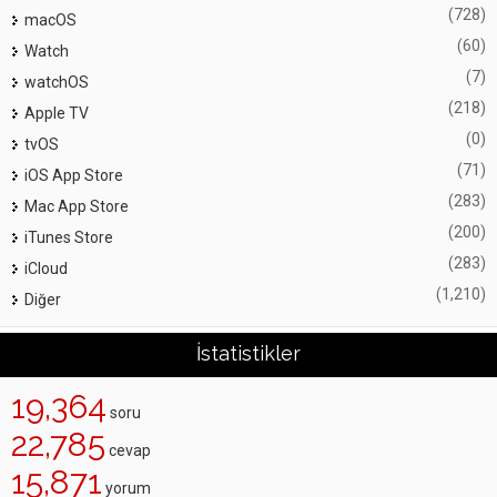
(728)
macOS
(60)
Watch
(7)
watchOS
(218)
Apple TV
(0)
tvOS
(71)
iOS App Store
(283)
Mac App Store
(200)
iTunes Store
(283)
iCloud
(1,210)
Diğer
İstatistikler
19,364
soru
22,785
cevap
15,871
yorum