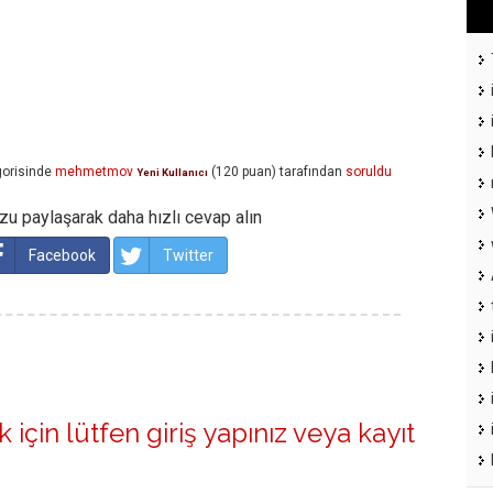
orisinde
mehmetmov
(
120
puan)
tarafından
soruldu
Yeni Kullanıcı
u paylaşarak daha hızlı cevap alın
Facebook
Twitter
 için lütfen
giriş yapınız
veya
kayıt