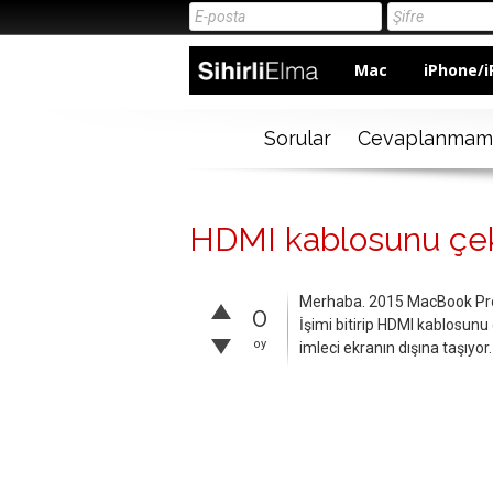
Mac
iPhone/i
Sorular
Cevaplanmam
HDMI kablosunu çek
Merhaba. 2015 MacBook Pro 
0
İşimi bitirip HDMI kablosun
oy
imleci ekranın dışına taşıy