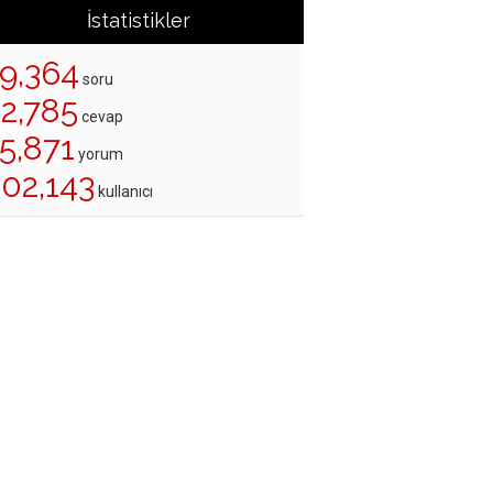
İstatistikler
19,364
soru
22,785
cevap
5,871
yorum
202,143
kullanıcı