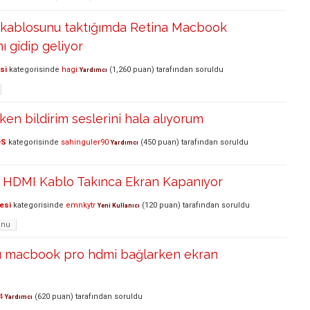
kablosunu taktığımda Retina Macbook
 gidip geliyor
si
kategorisinde
hagi
(
1,260
puan)
tarafından
soruldu
Yardımcı
ken bildirim seslerini hala alıyorum
OS
kategorisinde
sahinguler90
(
450
puan)
tarafından
soruldu
Yardımcı
HDMI Kablo Takınca Ekran Kapanıyor
esi
kategorisinde
emnkytr
(
120
puan)
tarafından
soruldu
Yeni Kullanıcı
unu
lı macbook pro hdmi bağlarken ekran
4
(
620
puan)
tarafından
soruldu
Yardımcı