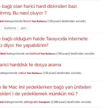
 bağlı olan harici hard diskinden bazı
inmiş. Bu nasıl oluyor ?
esi
kategorisinde
İbooo
(
120
puan)
tarafından
soruldu
Yeni Kullanıcı
kurtarma
geri
 bağlı olduğum halde Tarayıcıda internete
iz diyor. Ne yapabilirim?
ilesi
kategorisinde
serdarhizal
(
140
puan)
tarafından
soruldu
Yeni Kullanıcı
arici harddisk te dosya arama
kategorisinde
cabus
(
120
puan)
tarafından
soruldu
Yeni Kullanıcı
ile Mac imi yedeklerken bağlı yan üniteleri
diskleri ) de yedeklemek mümkün mü ?
lesi
kategorisinde
zaferguder
(
2,580
puan)
tarafından
soruldu
Deneyimli