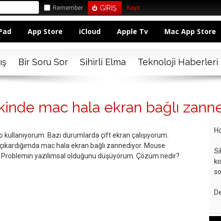
Remember
Kayıt
Pad
App Store
iCloud
Apple Tv
Mac App Store
ış
Bir Soru Sor
Sihirli Elma
Teknoloji Haberleri
inde mac hala ekran bağlı zanne
Ho
kullanıyorum. Bazı durumlarda çift ekran çalışıyorum.
u çıkardığımda mac hala ekran bağlı zannediyor. Mouse
Si
or. Problemin yazılımsal olduğunu düşüyorum. Çözüm nedir?
kı
so
De