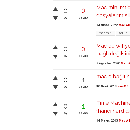
Mac mini m1’e
0
0
dosyalarım sil
oy
cevap
14 Nisan 2022
Mac Ail
macmini
sorunu
Mac de wifiye
0
0
bağlı değilsin
oy
cevap
6 Ağustos 2020
Mac A
mac e bağlı h
0
1
30 Ocak 2019
macOS
oy
cevap
Time Machine 
0
1
(harici hard 
oy
cevap
14 Mayıs 2013
Mac Ai