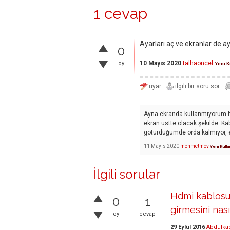
1 cevap
Ayarları aç ve ekranlar de ay
0
10 Mayıs 2020
talhaoncel
oy
Yeni K
Ayna ekranda kullanmıyorum ho
ekran üstte olacak şekilde. K
götürdüğümde orda kalmıyor, e
11 Mayıs 2020
mehmetmov
Yeni Kulla
İlgili sorular
Hdmi kablosu
0
1
girmesini nas
oy
cevap
29 Eylül 2016
Abdulkad