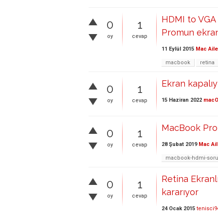
HDMI to VGA 
0
1
Promun ekranı
oy
cevap
11 Eylül 2015
Mac Aile
macbook
retina
Ekran kapalıy
0
1
15 Haziran 2022
mac
oy
cevap
MacBook Pro 
0
1
28 Şubat 2019
Mac Ail
oy
cevap
macbook-hdmi-sor
Retina Ekran
0
1
kararıyor
oy
cevap
24 Ocak 2015
tenisci9