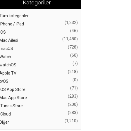
Kategoriler
Tüm kategoriler
(1,232)
iPhone / iPad
(46)
iOS
(11,480)
Mac Ailesi
(728)
macOS
(60)
Watch
(7)
watchOS
(218)
Apple TV
(0)
tvOS
(71)
iOS App Store
(283)
Mac App Store
(200)
iTunes Store
(283)
iCloud
(1,210)
Diğer