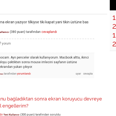
na ekran yazıyor tilkiyse tiki kapat yani tikin üstüne bas
(
380
puan)
tarafından
cevaplandı
1
ullanıcı
cam. Ayrı penceler olarak kullanıyorum. Macbook altta, ikinci
abloyu çektikten sonra mouse imlecini sayfanın üstüne
krandan yukarı çıkıyor.
tarafından
yorumlandı
nıcı
nu bağladıktan sonra ekran koruyucu devreye
ıl engellerim?
ir
(
300
puan)
tarafından
soruldu
Yeni Kullanıcı