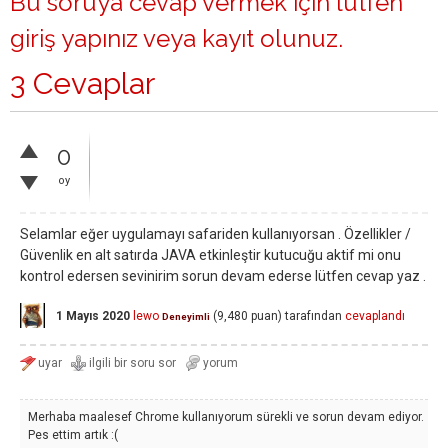
Bu soruya cevap vermek için lütfen
giriş yapınız
veya
kayıt olunuz
.
3 Cevaplar
0
oy
Selamlar eğer uygulamayı safariden kullanıyorsan . Özellikler /
Güvenlik en alt satırda JAVA etkinleştir kutucuğu aktif mi onu
kontrol edersen sevinirim sorun devam ederse lütfen cevap yaz .
1 Mayıs 2020
lewo
(
9,480
puan)
tarafından
cevaplandı
Deneyimli
Merhaba maalesef Chrome kullanıyorum sürekli ve sorun devam ediyor.
Pes ettim artık :(