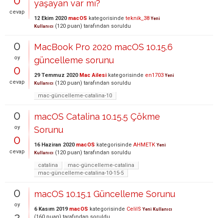
0
yaşayan var mı?
cevap
12 Ekim 2020
macOS
kategorisinde
teknik_38
Yeni
(
120
puan)
tarafından
soruldu
Kullanıcı
0
MacBook Pro 2020 macOS 10.15.6
oy
güncelleme sorunu
0
29 Temmuz 2020
Mac Ailesi
kategorisinde
en1703
Yeni
cevap
(
120
puan)
tarafından
soruldu
Kullanıcı
mac-güncelleme-catalina-10
0
macOS Catalina 10.15.5 Çökme
oy
Sorunu
0
16 Haziran 2020
macOS
kategorisinde
AHMETK
Yeni
cevap
(
120
puan)
tarafından
soruldu
Kullanıcı
catalina
mac-güncelleme-catalina
mac-güncelleme-catalina-10-15-5
0
macOS 10.15.1 Güncelleme Sorunu
oy
6 Kasım 2019
macOS
kategorisinde
CelilS
Yeni Kullanıcı
2
(
160
puan)
tarafından
soruldu