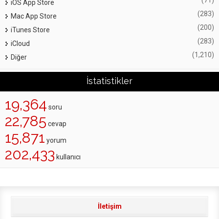
(71)
iOS App Store
(283)
Mac App Store
(200)
iTunes Store
(283)
iCloud
(1,210)
Diğer
İstatistikler
19,364
soru
22,785
cevap
15,871
yorum
202,433
kullanıcı
İletişim