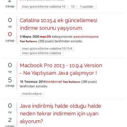
cevap
mac-güncelleme-catalina-10
15
1-update-
0
Catalina 10.15.4 ek güncellemesi
oy
indirme sorunu yaşıyorum.
0
3 Mayıs 2020
macOS
kategorisinde
peaceminusone
cevap
(
200
puan)
tarafından
soruldu
Yeni Kullanıcı
mac-güncelleme-catalina-10-15-4
mac-güncelleme-catalina
0
Macbook Pro 2013 - 10.9.4 Version
oy
- Ne Yaptıysam Java çalışmıyor !
5
15 Temmuz 2014
berkkirnali
(
280
puan)
Yeni Kullanıcı
cevap
tarafından
soruldu
macbookpro
0
Java indirilmiş halde olduğu halde
oy
neden tekrar indirmem için uyarı
2
alıyorum?
cevap