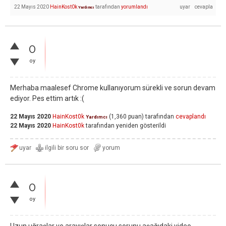
22 Mayıs 2020
HainKost0k
tarafından
yorumlandı
Yardımcı
0
oy
Merhaba maalesef Chrome kullanıyorum sürekli ve sorun devam
ediyor. Pes ettim artık :(
22 Mayıs 2020
HainKost0k
(
1,360
puan)
tarafından
cevaplandı
Yardımcı
22 Mayıs 2020
HainKost0k
tarafından
yeniden gösterildi
0
oy