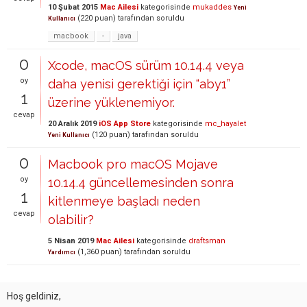
10 Şubat 2015
Mac Ailesi
kategorisinde
mukaddes
Yeni
(
220
puan)
tarafından
soruldu
Kullanıcı
macbook
-
java
0
Xcode, macOS sürüm 10.14.4 veya
oy
daha yenisi gerektiği için “aby1”
1
üzerine yüklenemiyor.
cevap
20 Aralık 2019
iOS App Store
kategorisinde
mc_hayalet
(
120
puan)
tarafından
soruldu
Yeni Kullanıcı
0
Macbook pro macOS Mojave
oy
10.14.4 güncellemesinden sonra
1
kitlenmeye başladı neden
cevap
olabilir?
5 Nisan 2019
Mac Ailesi
kategorisinde
draftsman
(
1,360
puan)
tarafından
soruldu
Yardımcı
Hoş geldiniz,