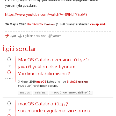
Uzun uğraşlar ve arayışlar sonucu sorunu aşağıdaki video
yardımıyla çözdüm.
https://www.youtube.com/watch?v=09NLTY3izM8
26 Mayıs 2020
HainKost0k
(
1,360
puan)
tarafından
cevaplandı
Yardımcı
İlgili sorular
0
MacOS Catalina version 10.15.4'e
oy
java 6 yüklemek istiyorum.
0
Yardımcı olabilirmisiniz?
cevap
3 Nisan 2020
macOS
kategorisinde
Ergin26
Yardımcı
(
400
puan)
tarafından
soruldu
macos
catalina
mac-güncelleme-catalina-10
0
macOS Catalina 10.15.7
oy
sürümünde uygulama izin sorunu