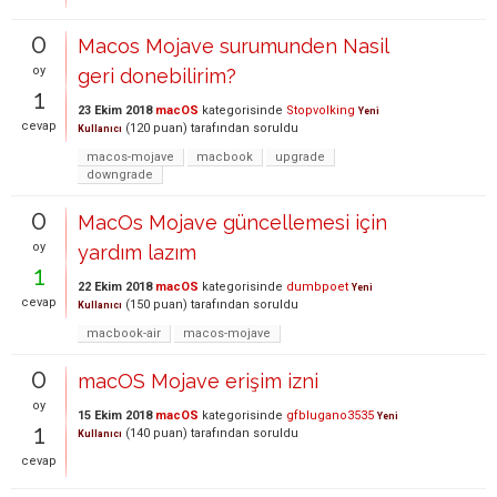
0
Macos Mojave surumunden Nasil
oy
geri donebilirim?
1
23 Ekim 2018
macOS
kategorisinde
Stopvolking
Yeni
cevap
(
120
puan)
tarafından
soruldu
Kullanıcı
macos-mojave
macbook
upgrade
downgrade
0
MacOs Mojave güncellemesi için
oy
yardım lazım
1
22 Ekim 2018
macOS
kategorisinde
dumbpoet
Yeni
cevap
(
150
puan)
tarafından
soruldu
Kullanıcı
macbook-air
macos-mojave
0
macOS Mojave erişim izni
oy
15 Ekim 2018
macOS
kategorisinde
gfblugano3535
Yeni
1
(
140
puan)
tarafından
soruldu
Kullanıcı
cevap