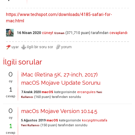
https://www.techspot.com/downloads/4185-safari-for-
mac.html
16 Nisan 2020
cüneyt
(
371,710
puan)
tarafından
cevaplandı
Uzman
İlgili sorular
0
iMac (Retina 5K, 27-inch, 2017)
oy
macOS Mojave Update Sorunu
1
7 Aralık 2020
macOS
kategorisinde
ercangules
Yeni
cevap
(
160
puan)
tarafından
soruldu
Kullanıcı
0
macOs Mojave Version 10.14.5
oy
5 Ağustos 2019
macOS
kategorisinde
kocyigitmustafa
1
(
150
puan)
tarafından
soruldu
Yeni Kullanıcı
cevap