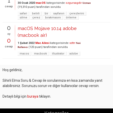
1
30 Ocak 2020
macOS
kategorisinde
ozgursagdir
Uzman
cevap
(
19,310
puan)
tarafından
soruldu
safari
belirli
bir
sayfanın
çerezlerini
silme
çerez
bırakmasını
önleme
0
macOS Mojave 10.14 adobe
oy
(macbook air)
0
1 Şubat 2022
Mac Ailesi
kategorisinde
sdtn
Yeni
cevap
(
120
puan)
tarafından
soruldu
Kullanıcı
macos
macbook
illustrator
adobe
Hoş geldiniz,
Sihirli Elma Soru & Cevap ile sorularınıza en kısa zamanda yanıt
alabilirsiniz. Sorunuzu sorun ve diğer kullanıcılar cevap versin.
Detaylı bilgi için
buraya
tıklayın.