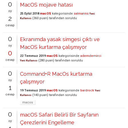
0
MacOS mojave hatası
oy
25 Eylül 2018
macOS
kategorisinde
salmanns
Yeni
2
(
360
puan)
tarafından
soruldu
Kullanıcı
cevap
0
Ekranımda yasak simgesi çıktı ve
oy
MacOS kurtarma çalışmıyor
0
22 Temmuz 2019
macOS
kategorisinde
ademdemirci
cevap
(
280
puan)
tarafından
soruldu
Yeni Kullanıcı
0
Command+R MacOs kurtarma
oy
çalışmıyor
1
19 Temmuz 2019
macOS
kategorisinde
bardrock
Yeni
cevap
(
140
puan)
tarafından
soruldu
Kullanıcı
macos
0
macOS Safari Belirli Bir Sayfanın
oy
Çerezlerini Engelleme