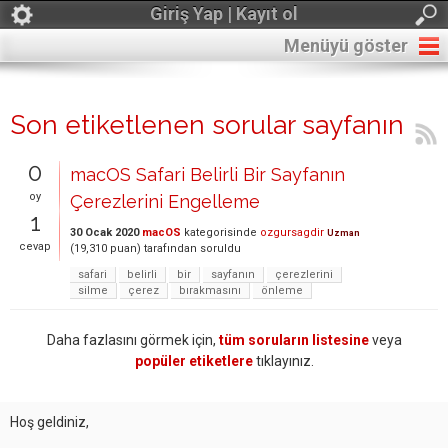
Giriş Yap | Kayıt ol
Menüyü göster
Son etiketlenen sorular sayfanın
0
macOS Safari Belirli Bir Sayfanın
oy
Çerezlerini Engelleme
1
30 Ocak 2020
macOS
kategorisinde
ozgursagdir
Uzman
cevap
(
19,310
puan)
tarafından
soruldu
safari
belirli
bir
sayfanın
çerezlerini
silme
çerez
bırakmasını
önleme
Daha fazlasını görmek için,
tüm soruların listesine
veya
popüler etiketlere
tıklayınız.
Hoş geldiniz,