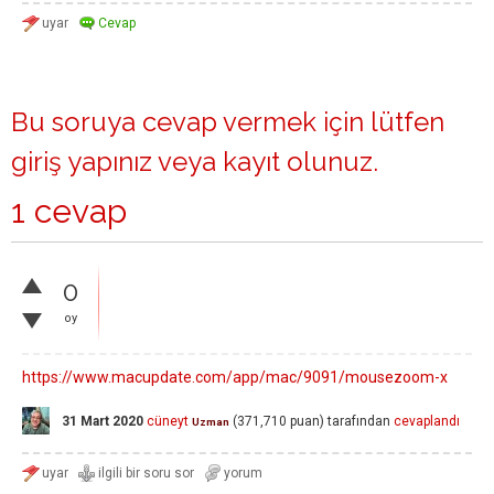
Bu soruya cevap vermek için lütfen
giriş yapınız
veya
kayıt olunuz
.
1 cevap
0
oy
https://www.macupdate.com/app/mac/9091/mousezoom-x
31 Mart 2020
cüneyt
(
371,710
puan)
tarafından
cevaplandı
Uzman