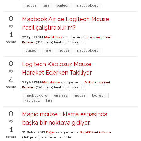
mouse
fare
logitech
macbook-pro
0
Macbook Air de Logitech Mouse
oy
nasıl çalıştırabilirim?
1
22 Eylül 2014
Mac Ailesi
kategorisinde
eniscamur
Yeni
cevap
(
310
puan)
tarafından
soruldu
Kullanıcı
logitech
fare
mouse
macbook-pro
0
Logitech Kablosuz Mouse
oy
Hareket Ederken Takiliyor
4
1 Eylül 2014
Mac Ailesi
kategorisinde
MrDemiray
Yeni
cevap
(
140
puan)
tarafından
soruldu
Kullanıcı
macbook-pro
wireless
mouse
logitech
kablosuz
fare
0
Magic mouse tıklama esnasında
oy
başka bir noktaya gidiyor.
1
21 Şubat 2022
Diğer
kategorisinde
00px00
Yeni Kullanıcı
cevap
(
160
puan)
tarafından
soruldu