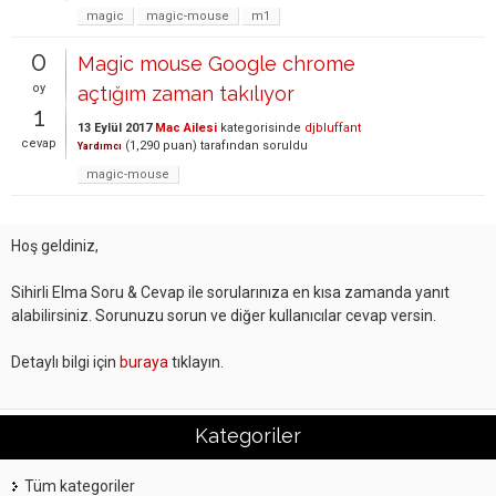
magic
magic-mouse
m1
0
Magic mouse Google chrome
oy
açtığım zaman takılıyor
1
13 Eylül 2017
Mac Ailesi
kategorisinde
djbluffant
cevap
(
1,290
puan)
tarafından
soruldu
Yardımcı
magic-mouse
Hoş geldiniz,
Sihirli Elma Soru & Cevap ile sorularınıza en kısa zamanda yanıt
alabilirsiniz. Sorunuzu sorun ve diğer kullanıcılar cevap versin.
Detaylı bilgi için
buraya
tıklayın.
Kategoriler
Tüm kategoriler