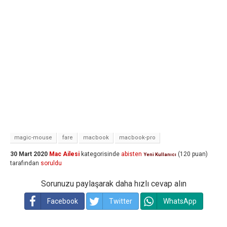
magic-mouse
fare
macbook
macbook-pro
30 Mart 2020
Mac Ailesi
kategorisinde
abisten
(
120
puan)
Yeni Kullanıcı
tarafından
soruldu
Sorunuzu paylaşarak daha hızlı cevap alın
Facebook
Twitter
WhatsApp