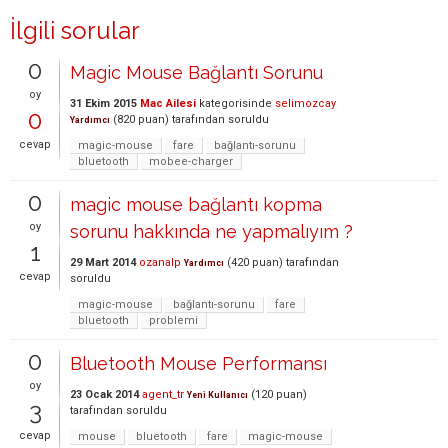
İlgili sorular
0
Magic Mouse Bağlantı Sorunu
oy
31 Ekim 2015
Mac Ailesi
kategorisinde
selimozcay
0
(
820
puan)
tarafından
soruldu
Yardımcı
cevap
magic-mouse
fare
bağlantı-sorunu
bluetooth
mobee-charger
0
magic mouse bağlantı kopma
oy
sorunu hakkında ne yapmalıyım ?
1
29 Mart 2014
ozanalp
(
420
puan)
tarafından
Yardımcı
cevap
soruldu
magic-mouse
bağlantı-sorunu
fare
bluetooth
problemi
0
Bluetooth Mouse Performansı
oy
23 Ocak 2014
agent_tr
(
120
puan)
Yeni Kullanıcı
3
tarafından
soruldu
cevap
mouse
bluetooth
fare
magic-mouse