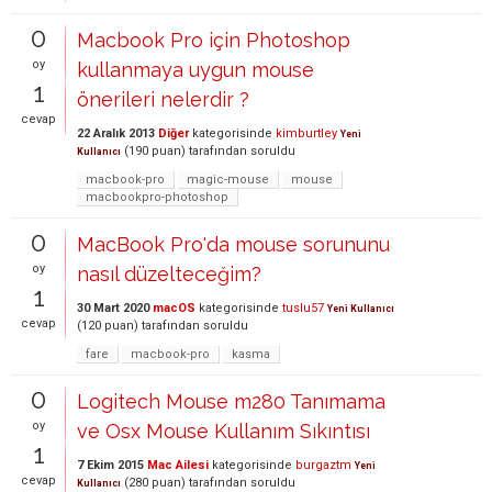
0
Macbook Pro için Photoshop
oy
kullanmaya uygun mouse
1
önerileri nelerdir ?
cevap
22 Aralık 2013
Diğer
kategorisinde
kimburtley
Yeni
(
190
puan)
tarafından
soruldu
Kullanıcı
macbook-pro
magic-mouse
mouse
macbookpro-photoshop
0
MacBook Pro'da mouse sorununu
oy
nasıl düzelteceğim?
1
30 Mart 2020
macOS
kategorisinde
tuslu57
Yeni Kullanıcı
cevap
(
120
puan)
tarafından
soruldu
fare
macbook-pro
kasma
0
Logitech Mouse m280 Tanımama
oy
ve Osx Mouse Kullanım Sıkıntısı
1
7 Ekim 2015
Mac Ailesi
kategorisinde
burgaztm
Yeni
cevap
(
280
puan)
tarafından
soruldu
Kullanıcı