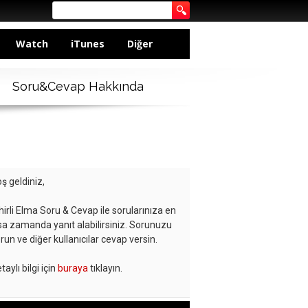
Watch
iTunes
Diğer
Soru&Cevap Hakkında
ş geldiniz,
hirli Elma Soru & Cevap ile sorularınıza en
sa zamanda yanıt alabilirsiniz. Sorunuzu
run ve diğer kullanıcılar cevap versin.
taylı bilgi için
buraya
tıklayın.