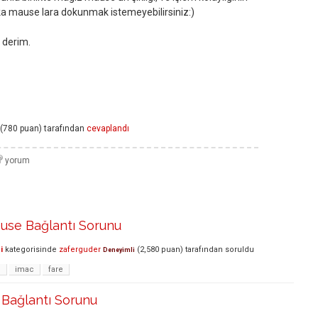
ka mause lara dokunmak istemeyebilirsiniz:)
 derim.
(
780
puan)
tarafından
cevaplandı
use Bağlantı Sorunu
i
kategorisinde
zaferguder
(
2,580
puan)
tarafından
soruldu
Deneyimli
e
imac
fare
Bağlantı Sorunu