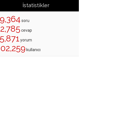
İstatistikler
19,364
soru
22,785
cevap
5,871
yorum
202,259
kullanıcı