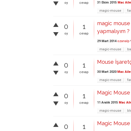
31 Ekim 2015
Mac Aile
oy
cevap
magic-mouse
fa
magic mouse 
0
1
yapmalıyım ?
oy
cevap
29 Mart 2014
ozanalp
magic-mouse
ba
Mouse İşaretç
0
1
30 Mart 2020
Mac Aile
oy
cevap
magic-mouse
fa
Magic Mouse 
0
1
11 Aralık 2015
Mac Ail
oy
cevap
magic-mouse
bl
Magic Mouse
0
1