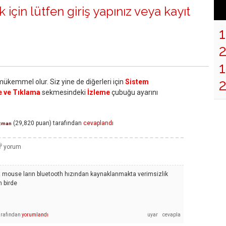
 için lütfen
giriş yapınız
veya
kayıt
1
ükemmel olur. Siz yine de diğerleri için
Sistem
e ve Tıklama
sekmesindeki
İzleme
çubuğu ayarını
(
29,820
puan)
tarafından
cevaplandı
zman
 mouse ların bluetooth hızından kaynaklanmakta verimsizlik
 birde
arafından
yorumlandı