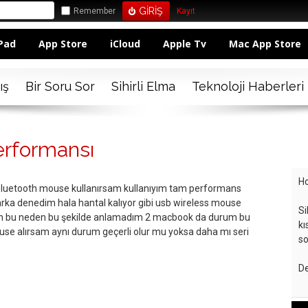
Remember
Kayıt
Pad
App Store
iCloud
Apple Tv
Mac App Store
ış
Bir Soru Sor
Sihirli Elma
Teknoloji Haberleri
rformansı
Ho
luetooth mouse kullanırsam kullanıyım tam performans
rka denedim hala hantal kalıyor gibi usb wireless mouse
Si
n bu neden bu şekilde anlamadım 2 macbook da durum bu
kı
se alırsam aynı durum geçerli olur mu yoksa daha mı seri
so
De