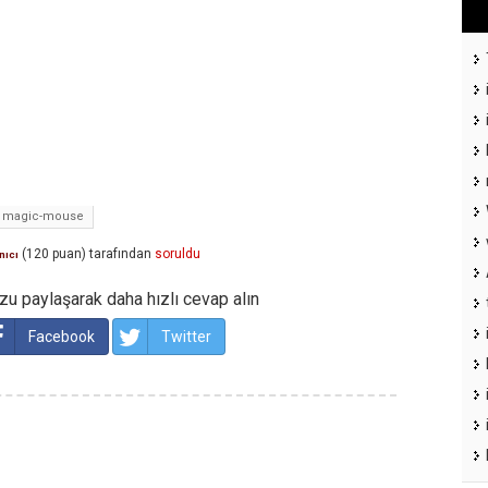
magic-mouse
(
120
puan)
tarafından
soruldu
nıcı
u paylaşarak daha hızlı cevap alın
Facebook
Twitter