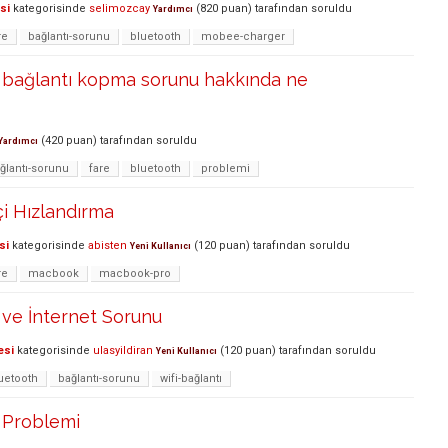
si
kategorisinde
selimozcay
(
820
puan)
tarafından
soruldu
Yardımcı
re
bağlantı-sorunu
bluetooth
mobee-charger
bağlantı kopma sorunu hakkında ne
(
420
puan)
tarafından
soruldu
Yardımcı
ğlantı-sorunu
fare
bluetooth
problemi
i Hızlandırma
si
kategorisinde
abisten
(
120
puan)
tarafından
soruldu
Yeni Kullanıcı
re
macbook
macbook-pro
ve İnternet Sorunu
esi
kategorisinde
ulasyildiran
(
120
puan)
tarafından
soruldu
Yeni Kullanıcı
uetooth
bağlantı-sorunu
wifi-bağlantı
 Problemi