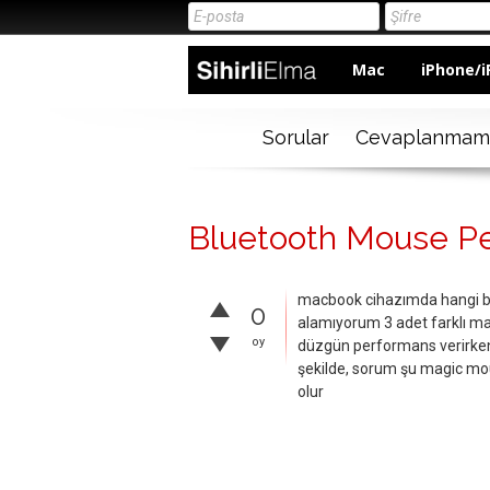
Mac
iPhone/i
Sorular
Cevaplanmam
Bluetooth Mouse Pe
macbook cihazımda hangi b
0
alamıyorum 3 adet farklı ma
oy
düzgün performans verirke
şekilde, sorum şu magic mou
olur