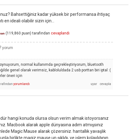
unuz? Bahsettiğiniz kadar yüksek bir performansa ihtiyaç
n ideali olabilir sizin için...
(
119,860
puan)
tarafından
cevaplandı
man
oynuyorum, normal kullanımda geçrekleştiriyorum, bluetooth
ilde genel olarak verimsiz, kabloluldada 2 usb porttan biri iptal :(
ler öneri için
arafından
yorumlandı
dür hangi konuda olursa olsun verim almak istoyorsanız
sınız. Macbook alarak apple dünyasına adım atmışsınız
ede Magic Mause alarak çözersiniz. hantallık yavaşlık
unla birlikte magiz mause un şıklığı, ve işlem kolaylığının