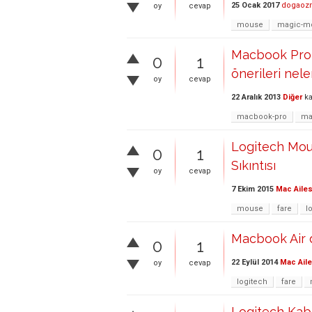
25 Ocak 2017
dogaoz
oy
cevap
mouse
magic-m
Macbook Pro 
0
1
önerileri nele
oy
cevap
22 Aralık 2013
Diğer
ka
macbook-pro
ma
Logitech Mo
0
1
Sıkıntısı
oy
cevap
7 Ekim 2015
Mac Ailes
mouse
fare
l
Macbook Air d
0
1
22 Eylül 2014
Mac Aile
oy
cevap
logitech
fare
Logitech Kab