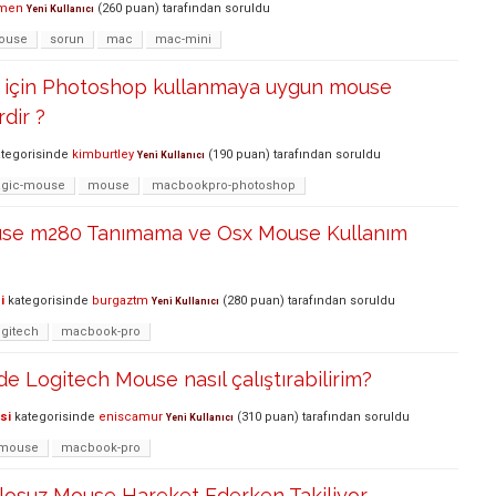
men
(
260
puan)
tarafından
soruldu
Yeni Kullanıcı
ouse
sorun
mac
mac-mini
için Photoshop kullanmaya uygun mouse
rdir ?
tegorisinde
kimburtley
(
190
puan)
tarafından
soruldu
Yeni Kullanıcı
gic-mouse
mouse
macbookpro-photoshop
use m280 Tanımama ve Osx Mouse Kullanım
i
kategorisinde
burgaztm
(
280
puan)
tarafından
soruldu
Yeni Kullanıcı
ogitech
macbook-pro
e Logitech Mouse nasıl çalıştırabilirim?
si
kategorisinde
eniscamur
(
310
puan)
tarafından
soruldu
Yeni Kullanıcı
mouse
macbook-pro
losuz Mouse Hareket Ederken Takiliyor