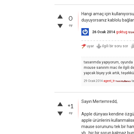
Hangi amaç için kullanıyors
0
duyuyorsanız kablolu bağlantı e
oy
26 Ocak 2014
goktug
Uz
tasarımda yapıyorum, oyunda 
mouse sanırım mac ile ilgili değ
yapcak bişey yok artık, teşekkür
29 Ocak 2014
agent_tr
t
Yeni Kullanıcı
Sayın Mertemredd,
+1
oy
Apple dünyası kendine özgü
apple ürünlerini kullanmalı
mause sorununu tek bir haml
vb.. hiç bir sorun kalmaz bun