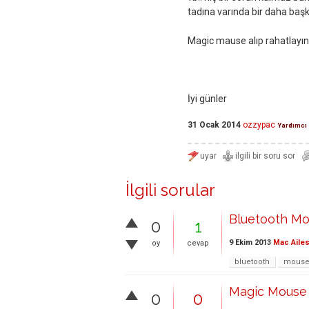
tadına varında bir daha baş
Magic mause alıp rahatlayın
İyi günler
31 Ocak 2014
ozzypac
Yardımcı
İlgili sorular
Bluetooth Mo
0
1
9 Ekim 2013
Mac Ailes
oy
cevap
bluetooth
mous
Magic Mouse 
0
0