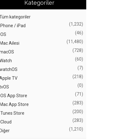
Kategoriler
Tüm kategoriler
(1,232)
iPhone / iPad
(46)
iOS
(11,480)
Mac Ailesi
(728)
macOS
(60)
Watch
(7)
watchOS
(218)
Apple TV
(0)
tvOS
(71)
iOS App Store
(283)
Mac App Store
(200)
iTunes Store
(283)
iCloud
(1,210)
Diğer