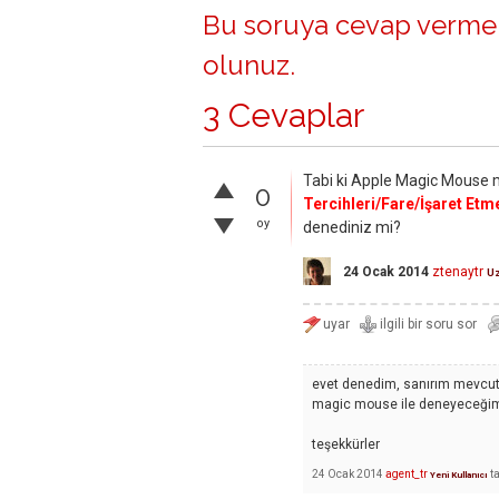
Bu soruya cevap vermek
olunuz
.
3 Cevaplar
Tabi ki Apple Magic Mouse m
0
Tercihleri/Fare/İşaret Etm
oy
denediniz mi?
24 Ocak 2014
ztenaytr
U
evet denedim, sanırım mevcut
magic mouse ile deneyeceğim
teşekkürler
24 Ocak 2014
agent_tr
t
Yeni Kullanıcı