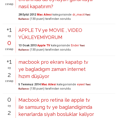
cevap
nasıl kapatırım?
28 Eylül 2012
Mac Ailesi
kategorisinde
dr_macit
Yeni
(
130
puan)
tarafından
soruldu
Kullanıcı
+1
APPLE TV ye MOVIE , VIDEO
oy
YÜKLEYEMİYORUM
0
13 Ocak 2013
Apple TV
kategorisinde
Ender
Yeni
cevap
(
130
puan)
tarafından
soruldu
Kullanıcı
+1
macbook pro ekranı kapatıp tv
oy
ye bagladıgım zaman internet
2
hızım düşüyor
cevap
5 Temmuz 2014
Mac Ailesi
kategorisinde
eywel
Yeni
(
130
puan)
tarafından
soruldu
Kullanıcı
0
Macbook pro retina ile apple tv
oy
ile samsung tv ye baglandigimda
2
kenarlarda siyah bosluklar kaliyor