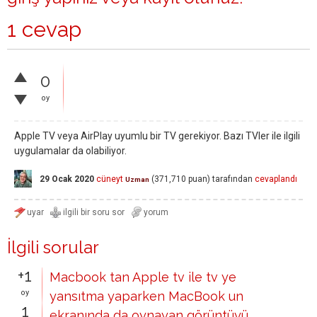
1 cevap
0
oy
Apple TV veya AirPlay uyumlu bir TV gerekiyor. Bazı TVler ile ilgili
uygulamalar da olabiliyor.
29 Ocak 2020
cüneyt
(
371,710
puan)
tarafından
cevaplandı
Uzman
İlgili sorular
+1
Macbook tan Apple tv ile tv ye
oy
yansıtma yaparken MacBook un
1
ekranında da oynayan görüntüyü