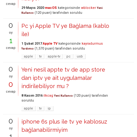
cevap
29 Mayıs 2020
macOS
kategorisinde
wblocker
Yeni
(
120
puan)
tarafından
soruldu
Kullanıcı
0
Pc yi Apple TV ye Bağlama (kablo
oy
ile)
1
1 Şubat 2017
Apple TV
kategorisinde
kayradurmus
cevap
(
1,570
puan)
tarafından
soruldu
Yardımcı
apple
tv
apple-tv
pc
usb
0
Yeni nesil appte tv de app store
oy
dan iptv ye ait uygulamalar
0
indirilebiliyor mu ?
cevap
8 Kasım 2016
ilkcag
(
120
puan)
tarafından
Yeni Kullanıcı
soruldu
apple
tv
ip
0
iphone 6s plus ile tv ye kablosuz
oy
bağlanabilirmiyim
1