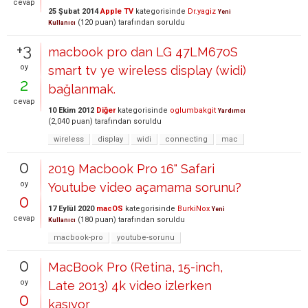
cevap
25 Şubat 2014
Apple TV
kategorisinde
Dr.yagiz
Yeni
(
120
puan)
tarafından
soruldu
Kullanıcı
+3
macbook pro dan LG 47LM670S
oy
smart tv ye wireless display (widi)
2
bağlanmak.
cevap
10 Ekim 2012
Diğer
kategorisinde
oglumbakgit
Yardımcı
(
2,040
puan)
tarafından
soruldu
wireless
display
widi
connecting
mac
0
2019 Macbook Pro 16" Safari
oy
Youtube video açamama sorunu?
0
17 Eylül 2020
macOS
kategorisinde
BurkiNox
Yeni
cevap
(
180
puan)
tarafından
soruldu
Kullanıcı
macbook-pro
youtube-sorunu
0
MacBook Pro (Retina, 15-inch,
oy
Late 2013) 4k video izlerken
0
kasıyor