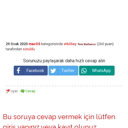
29 Ocak 2020
macOS
kategorisinde
etkilibey
(
260
puan)
Yeni Kullanıcı
tarafından
soruldu
Sorunuzu paylaşarak daha hızlı cevap alın
Facebook
Twitter
WhatsApp
Bu soruya cevap vermek için lütfen
giriş yapınız
veya
kayıt olunuz
.