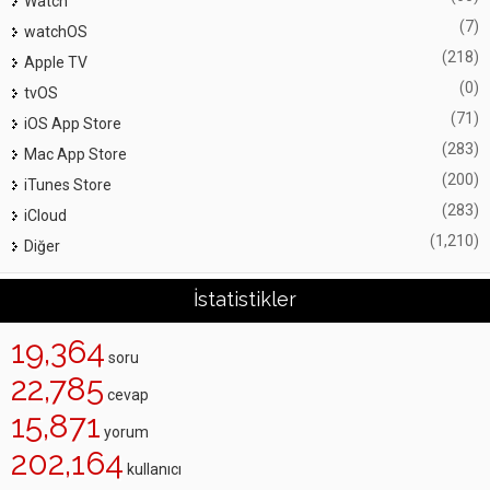
Watch
(7)
watchOS
(218)
Apple TV
(0)
tvOS
(71)
iOS App Store
(283)
Mac App Store
(200)
iTunes Store
(283)
iCloud
(1,210)
Diğer
İstatistikler
19,364
soru
22,785
cevap
15,871
yorum
202,164
kullanıcı