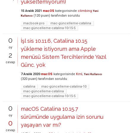
yükseltemiyorum)
15 Aralık 2021
macOS
kategorisinde
climbing
Yeni
(
120
puan)
tarafından
soruldu
Kullanıcı
macbook-pro
mac-güncelleme-catalina
mac-güncelleme-catalina-10-15-5
0
İşl sis 10.11.6, Catalina 10.15
oy
yükleme istiyorum ama Apple
2
menüsü Sistem Tercihlerinde Yazıl
cevap
Günc. yok
7 Aralık 2020
macOS
kategorisinde
KmL
Yeni Kullanıcı
(
320
puan)
tarafından
soruldu
catalina
mac-güncelleme-catalina-10
mac-güncelleme-catalina
mac-güncelleme-catalina-10-15-5
0
macOS Catalina 10.15.7
oy
sürümünde uygulama izin sorunu
0
yaşayan var mı?
cevap