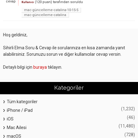
cevap
(
120
puan)
tarafından
soruldu
Kullanıcı
mac-güncelleme-catalina-10-15-5
mac-güncelleme-catalina
Hoş geldiniz,
Sihirli Elma Soru & Cevap ile sorularınıza en kısa zamanda yanıt
alabilirsiniz. Sorunuzu sorun ve diğer kullanıcılar cevap versin.
Detaylı bilgi için
buraya
tıklayın.
Kategoriler
Tüm kategoriler
(1,232)
iPhone / iPad
(46)
iOS
(11,480)
Mac Ailesi
(728)
macOS