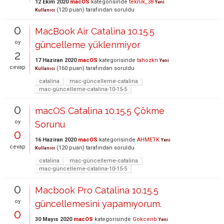
12 Ekim 2020
macOS
kategorisinde
teknik_38
Yeni
(
120
puan)
tarafından
soruldu
Kullanıcı
0
MacBook Air Catalina 10.15.5
oy
güncelleme yüklenmiyor
2
17 Haziran 2020
macOS
kategorisinde
tahozkn
Yeni
cevap
(
160
puan)
tarafından
soruldu
Kullanıcı
catalina
mac-güncelleme-catalina
mac-güncelleme-catalina-10-15-5
0
macOS Catalina 10.15.5 Çökme
oy
Sorunu
0
16 Haziran 2020
macOS
kategorisinde
AHMETK
Yeni
cevap
(
120
puan)
tarafından
soruldu
Kullanıcı
catalina
mac-güncelleme-catalina
mac-güncelleme-catalina-10-15-5
0
Macbook Pro Catalina 10.15.5
oy
güncellemesini yapamıyorum.
0
30 Mayıs 2020
macOS
kategorisinde
Gokcenb
Yeni