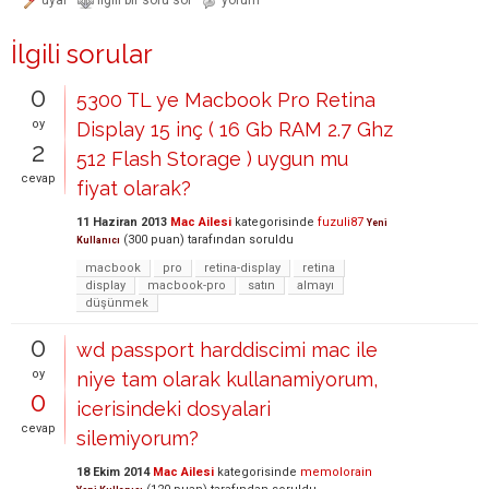
İlgili sorular
0
5300 TL ye Macbook Pro Retina
oy
Display 15 inç ( 16 Gb RAM 2.7 Ghz
2
512 Flash Storage ) uygun mu
cevap
fiyat olarak?
11 Haziran 2013
Mac Ailesi
kategorisinde
fuzuli87
Yeni
(
300
puan)
tarafından
soruldu
Kullanıcı
macbook
pro
retina-display
retina
display
macbook-pro
satın
almayı
düşünmek
0
wd passport harddiscimi mac ile
oy
niye tam olarak kullanamiyorum,
0
icerisindeki dosyalari
cevap
silemiyorum?
18 Ekim 2014
Mac Ailesi
kategorisinde
memolorain