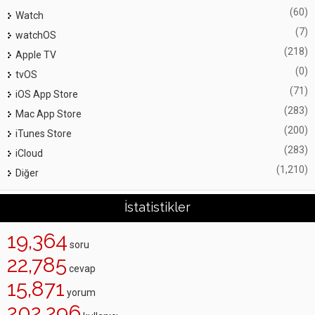
(60)
Watch
(7)
watchOS
(218)
Apple TV
(0)
tvOS
(71)
iOS App Store
(283)
Mac App Store
(200)
iTunes Store
(283)
iCloud
(1,210)
Diğer
İstatistikler
19,364
soru
22,785
cevap
15,871
yorum
202,296