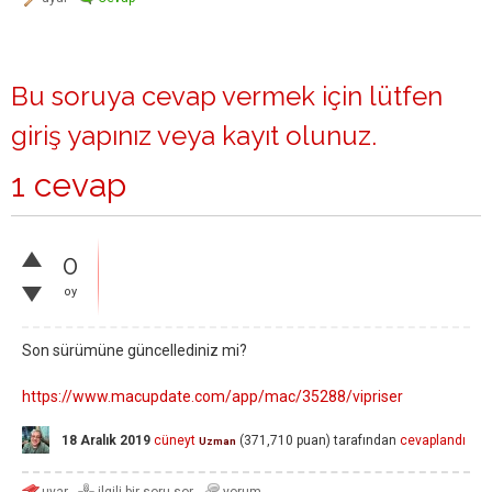
Bu soruya cevap vermek için lütfen
giriş yapınız
veya
kayıt olunuz
.
1 cevap
0
oy
Son sürümüne güncellediniz mi?
https://www.macupdate.com/app/mac/35288/vipriser
18 Aralık 2019
cüneyt
(
371,710
puan)
tarafından
cevaplandı
Uzman