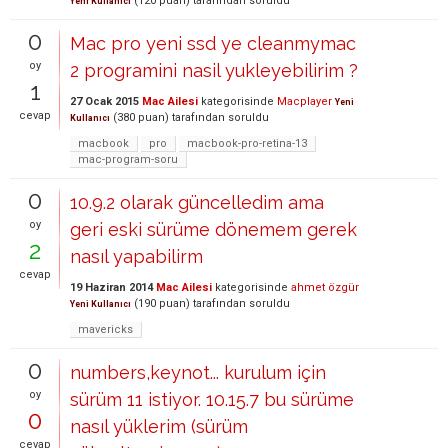
(
120
puan)
tarafından
soruldu
Yeni Kullanıcı
0
Mac pro yeni ssd ye cleanmymac
oy
2 programini nasil yukleyebilirim ?
1
27 Ocak 2015
Mac Ailesi
kategorisinde
Macplayer
Yeni
cevap
(
380
puan)
tarafından
soruldu
Kullanıcı
macbook
pro
macbook-pro-retina-13
mac-program-soru
0
10.9.2 olarak güncelledim ama
oy
geri eski sürüme dönemem gerek
2
nasıl yapabilirm
cevap
19 Haziran 2014
Mac Ailesi
kategorisinde
ahmet özgür
(
190
puan)
tarafından
soruldu
Yeni Kullanıcı
mavericks
0
numbers,keynot... kurulum için
oy
sürüm 11 istiyor. 10.15.7 bu sürüme
0
nasıl yüklerim (sürüm
cevap