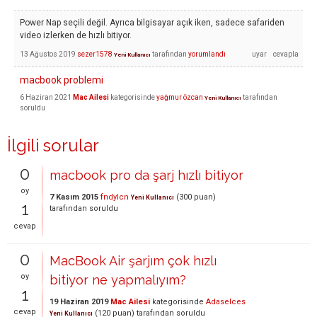
Power Nap seçili değil. Ayrıca bilgisayar açık iken, sadece safariden
video izlerken de hızlı bitiyor.
13 Ağustos 2019
sezer1578
tarafından
yorumlandı
Yeni Kullanıcı
macbook problemi
6 Haziran 2021
Mac Ailesi
kategorisinde
yağmur özcan
tarafından
Yeni Kullanıcı
soruldu
İlgili sorular
0
macbook pro da şarj hızlı bitiyor
oy
7 Kasım 2015
fndylcn
(
300
puan)
Yeni Kullanıcı
1
tarafından
soruldu
cevap
0
MacBook Air şarjım çok hızlı
oy
bitiyor ne yapmalıyım?
1
19 Haziran 2019
Mac Ailesi
kategorisinde
Adaselces
cevap
(
120
puan)
tarafından
soruldu
Yeni Kullanıcı