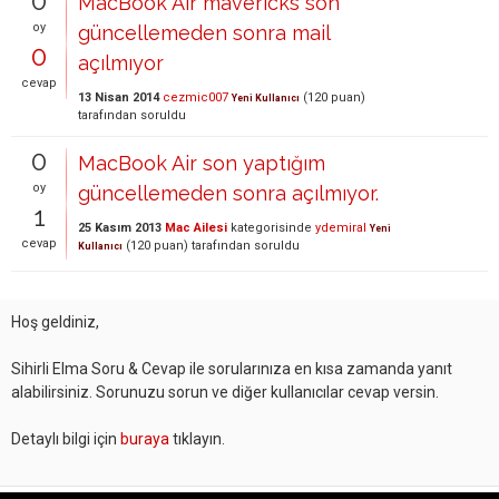
0
MacBook Air mavericks son
oy
güncellemeden sonra mail
0
açılmıyor
cevap
13 Nisan 2014
cezmic007
(
120
puan)
Yeni Kullanıcı
tarafından
soruldu
0
MacBook Air son yaptığım
oy
güncellemeden sonra açılmıyor.
1
25 Kasım 2013
Mac Ailesi
kategorisinde
ydemiral
Yeni
cevap
(
120
puan)
tarafından
soruldu
Kullanıcı
Hoş geldiniz,
Sihirli Elma Soru & Cevap ile sorularınıza en kısa zamanda yanıt
alabilirsiniz. Sorunuzu sorun ve diğer kullanıcılar cevap versin.
Detaylı bilgi için
buraya
tıklayın.