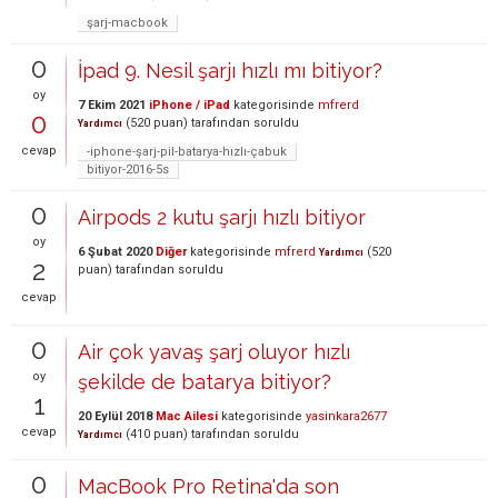
şarj-macbook
0
İpad 9. Nesil şarjı hızlı mı bitiyor?
oy
7 Ekim 2021
iPhone / iPad
kategorisinde
mfrerd
0
(
520
puan)
tarafından
soruldu
Yardımcı
cevap
-iphone-şarj-pil-batarya-hızlı-çabuk
bitiyor-2016-5s
0
Airpods 2 kutu şarjı hızlı bitiyor
oy
6 Şubat 2020
Diğer
kategorisinde
mfrerd
(
520
Yardımcı
2
puan)
tarafından
soruldu
cevap
0
Air çok yavaş şarj oluyor hızlı
oy
şekilde de batarya bitiyor?
1
20 Eylül 2018
Mac Ailesi
kategorisinde
yasinkara2677
cevap
(
410
puan)
tarafından
soruldu
Yardımcı
0
MacBook Pro Retina'da son