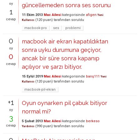
oy
güncellemeden sonra ses sorunu
1
11 Ekim 2013
Mac Ailesi
kategorisinde
afigen
Yeni
cevap
(
120
puan)
tarafından
soruldu
Kullanıcı
macbook-pro
ses
problemi
0
macbook air ekran kapatıldıktan
oy
sonra uyku durumuna geçiyor,
0
ancak bir süre sonra kapanıp
cevap
açılıyor ve şarzı bitiyor.
15 Eylül 2019
Mac Ailesi
kategorisinde
barış111
Yeni
(
120
puan)
tarafından
soruldu
Kullanıcı
macbook-pil-ekran
+1
Oyun oynarken pil çabuk bitiyor
oy
normal mi?
3
5 Şubat 2013
Mac Ailesi
kategorisinde
berkeso
cevap
(
990
puan)
tarafından
soruldu
Yardımcı