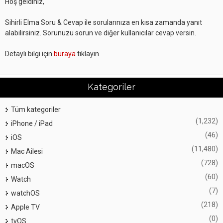
Hoş geldiniz,
Sihirli Elma Soru & Cevap ile sorularınıza en kısa zamanda yanıt
alabilirsiniz. Sorunuzu sorun ve diğer kullanıcılar cevap versin.
Detaylı bilgi için
buraya
tıklayın.
Kategoriler
Tüm kategoriler
(1,232)
iPhone / iPad
(46)
iOS
(11,480)
Mac Ailesi
(728)
macOS
(60)
Watch
(7)
watchOS
(218)
Apple TV
(0)
tvOS