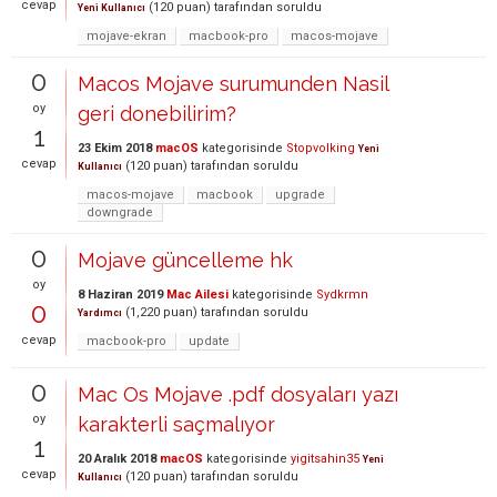
cevap
(
120
puan)
tarafından
soruldu
Yeni Kullanıcı
mojave-ekran
macbook-pro
macos-mojave
0
Macos Mojave surumunden Nasil
oy
geri donebilirim?
1
23 Ekim 2018
macOS
kategorisinde
Stopvolking
Yeni
cevap
(
120
puan)
tarafından
soruldu
Kullanıcı
macos-mojave
macbook
upgrade
downgrade
0
Mojave güncelleme hk
oy
8 Haziran 2019
Mac Ailesi
kategorisinde
Sydkrmn
0
(
1,220
puan)
tarafından
soruldu
Yardımcı
cevap
macbook-pro
update
0
Mac Os Mojave .pdf dosyaları yazı
oy
karakterli saçmalıyor
1
20 Aralık 2018
macOS
kategorisinde
yigitsahin35
Yeni
cevap
(
120
puan)
tarafından
soruldu
Kullanıcı