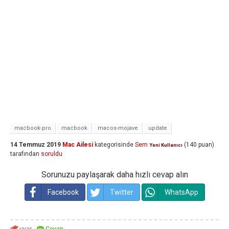
macbook-pro
macbook
macos-mojave
update
14 Temmuz 2019
Mac Ailesi
kategorisinde
Sem
(
140
puan)
Yeni Kullanıcı
tarafından
soruldu
Sorunuzu paylaşarak daha hızlı cevap alın
Facebook
Twitter
WhatsApp