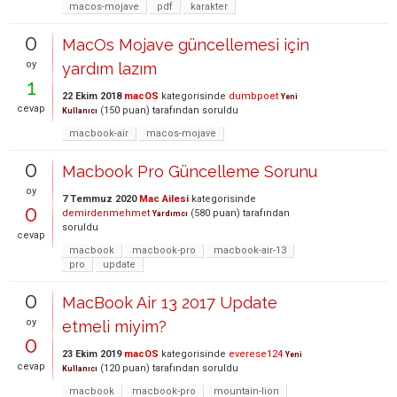
macos-mojave
pdf
karakter
0
MacOs Mojave güncellemesi için
oy
yardım lazım
1
22 Ekim 2018
macOS
kategorisinde
dumbpoet
Yeni
cevap
(
150
puan)
tarafından
soruldu
Kullanıcı
macbook-air
macos-mojave
0
Macbook Pro Güncelleme Sorunu
oy
7 Temmuz 2020
Mac Ailesi
kategorisinde
0
demirdenmehmet
(
580
puan)
tarafından
Yardımcı
soruldu
cevap
macbook
macbook-pro
macbook-air-13
pro
update
0
MacBook Air 13 2017 Update
oy
etmeli miyim?
0
23 Ekim 2019
macOS
kategorisinde
everese124
Yeni
cevap
(
120
puan)
tarafından
soruldu
Kullanıcı
macbook
macbook-pro
mountain-lion