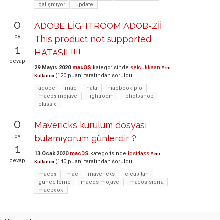
çalışmıyor
update
0
ADOBE LİGHTROOM ADOB-Zİİ
oy
This product not supported
1
HATASII !!!!
cevap
29 Mayıs 2020
macOS
kategorisinde
selcukkaan
Yeni
(
120
puan)
tarafından
soruldu
Kullanıcı
adobe
mac
hata
macbook-pro
macos-mojave
-lightroom
-photoshop
classic
0
Mavericks kurulum dosyası
oy
bulamıyorum günlerdir ?
1
13 Ocak 2020
macOS
kategorisinde
lostdass
Yeni
cevap
(
140
puan)
tarafından
soruldu
Kullanıcı
macos
mac
mavericks
elcapitan
güncelleme
macos-mojave
macos-sierra
macbook