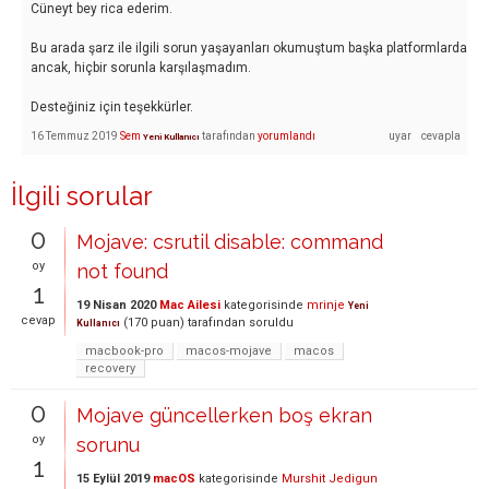
Cüneyt bey rica ederim.
Bu arada şarz ile ilgili sorun yaşayanları okumuştum başka platformlarda
ancak, hiçbir sorunla karşılaşmadım.
Desteğiniz için teşekkürler.
16 Temmuz 2019
Sem
tarafından
yorumlandı
Yeni Kullanıcı
İlgili sorular
0
Mojave: csrutil disable: command
oy
not found
1
19 Nisan 2020
Mac Ailesi
kategorisinde
mrinje
Yeni
cevap
(
170
puan)
tarafından
soruldu
Kullanıcı
macbook-pro
macos-mojave
macos
recovery
0
Mojave güncellerken boş ekran
oy
sorunu
1
15 Eylül 2019
macOS
kategorisinde
Murshit Jedigun