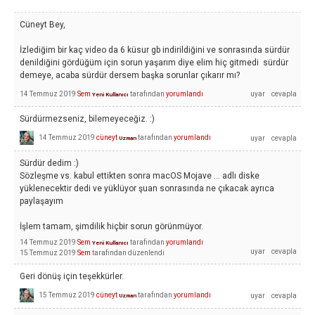
Cüneyt Bey,
İzlediğim bir kaç video da 6 küsur gb indirildiğini ve sonrasında sürdür
denildiğini gördüğüm için sorun yaşarım diye elim hiç gitmedi sürdür
demeye, acaba sürdür dersem başka sorunlar çıkarır mı?
14 Temmuz 2019
Sem
tarafından
yorumlandı
Yeni Kullanıcı
Sürdürmezseniz, bilemeyeceğiz. :)
14 Temmuz 2019
cüneyt
tarafından
yorumlandı
Uzman
Sürdür dedim :)
Sözleşme vs. kabul ettikten sonra macOS Mojave ... adlı diske
yüklenecektir dedi ve yüklüyor şuan sonrasında ne çıkacak ayrıca
paylaşayım
İşlem tamam, şimdilik hiçbir sorun görünmüyor.
14 Temmuz 2019
Sem
tarafından
yorumlandı
Yeni Kullanıcı
15 Temmuz 2019
Sem
tarafından
düzenlendi
Geri dönüş için teşekkürler.
15 Temmuz 2019
cüneyt
tarafından
yorumlandı
Uzman