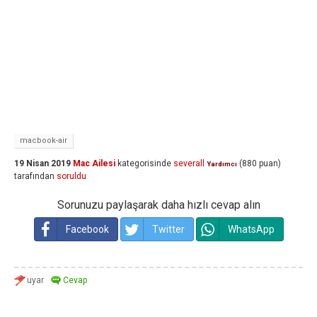
macbook-air
19 Nisan 2019
Mac Ailesi
kategorisinde
severall
(
880
puan)
Yardımcı
tarafından
soruldu
Sorunuzu paylaşarak daha hızlı cevap alın
Facebook
Twitter
WhatsApp