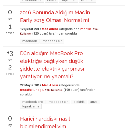
macbook-air
ekran
kapanma
kararma
0
2016 Sonunda Aldığım Mac'in
oy
Early 2015 Olması Normal mi
1
12 Şubat 2017
Mac Ailesi
kategorisinde
mert48_
Yeni
cevap
(
120
puan)
tarafından
soruldu
Kullanıcı
macbook
macbook-air
+3
Dün aldığım MacBook Pro
oy
elektriğe bağlıyken düşük
2
şiddette elektrik çarpması
cevap
yaratıyor; ne yapmalı?
22 Mayıs 2012
Mac Ailesi
kategorisinde
murathatunoglu
(
190
puan)
tarafından
Yeni Kullanıcı
soruldu
macbook-pro
macbook-air
elektrik
arıza
topraklama
0
Harici harddiski nasıl
oy
biçimlendirmeliyim.