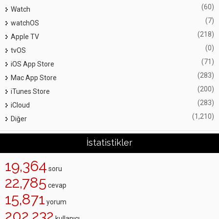
(60)
Watch
(7)
watchOS
(218)
Apple TV
(0)
tvOS
(71)
iOS App Store
(283)
Mac App Store
(200)
iTunes Store
(283)
iCloud
(1,210)
Diğer
İstatistikler
19,364
soru
22,785
cevap
15,871
yorum
202,232
kullanıcı