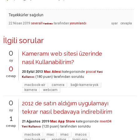
Teşekkürler sağolun
22 Nisan 2019
severall
tarafından
yorumlandı
Yardımcı
İlgili sorular
0
Kameramı web sitesi üzerinde
oy
nasıl Kullanabilirim?
0
20 Eylül 2013
Mac Ailesi
kategorisinde
piscat
Yeni
cevap
(
180
puan)
tarafından
soruldu
Kullanıcı
macbook-air
camera
bağlı-kamera-yok
kamera
webcam
0
2012 de satın aldığım uygulamayı
oy
tekrar nasıl bedavaya indirebilirim
1
21 Ağustos 2019
Mac App Store
kategorisinde
mert34
cevap
(
120
puan)
tarafından
soruldu
Yeni Kullanıcı
macbook
mac
imac
macos
macbook-air
appstore
logic-pro