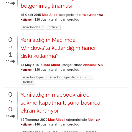
cevap
belgenin açılmaması
15 Ocak 2015
Mac Ailesi
kategorisinde
mzeynep
Yeni
(
120
puan)
tarafından
soruldu
Kullanıcı
macbook-air
office
0
Yeni aldığım Mac'imde
oy
Windows'ta kullandığım harici
1
diski kullanma?
cevap
13 Mayıs 2013
Mac Ailesi
kategorisinde
cbbasok
Yeni
(
120
puan)
tarafından
soruldu
Kullanıcı
macbook-pro
macbook-pro-tuxera-harici
bellek
0
Yeni aldığım macbook airde
oy
sekme kapatma tuşuna basınca
0
ekran kararıyor
cevap
12 Temmuz 2020
Mac Ailesi
kategorisinde
Meır
Yeni
(
140
puan)
tarafından
soruldu
Kullanıcı