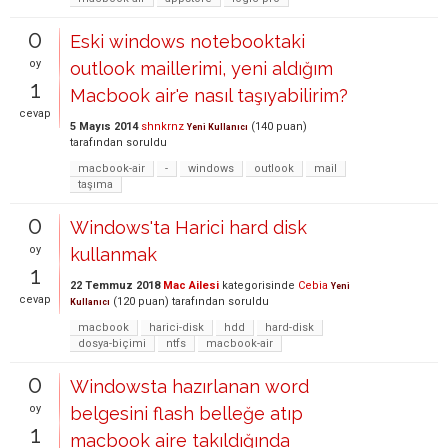
0
Eski windows notebooktaki
oy
outlook maillerimi, yeni aldığım
1
Macbook air'e nasıl taşıyabilirim?
cevap
5 Mayıs 2014
shnkrnz
(
140
puan)
Yeni Kullanıcı
tarafından
soruldu
macbook-air
-
windows
outlook
mail
taşıma
0
Windows'ta Harici hard disk
oy
kullanmak
1
22 Temmuz 2018
Mac Ailesi
kategorisinde
Cebia
Yeni
cevap
(
120
puan)
tarafından
soruldu
Kullanıcı
macbook
harici-disk
hdd
hard-disk
dosya-biçimi
ntfs
macbook-air
0
Windowsta hazırlanan word
oy
belgesini flash belleğe atıp
1
macbook aire takıldığında