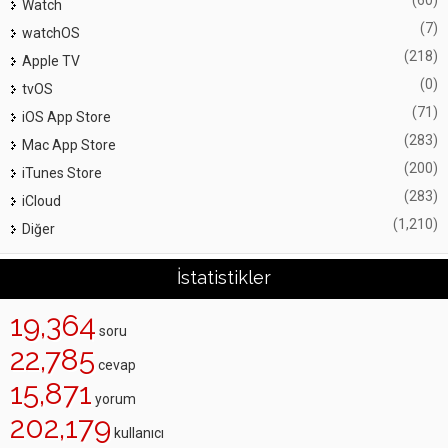
(60)
Watch
(7)
watchOS
(218)
Apple TV
(0)
tvOS
(71)
iOS App Store
(283)
Mac App Store
(200)
iTunes Store
(283)
iCloud
(1,210)
Diğer
İstatistikler
19,364
soru
22,785
cevap
15,871
yorum
202,179
kullanıcı