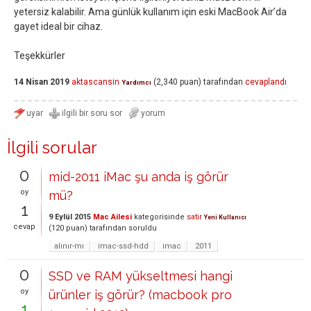
yetersiz kalabilir. Ama günlük kullanım için eski MacBook Air’da
gayet ideal bir cihaz.
Teşekkürler
14 Nisan 2019
aktascansin
(
2,340
puan)
tarafından
cevaplandı
Yardımcı
İlgili sorular
0
mid-2011 iMac şu anda iş görür
oy
mü?
1
9 Eylül 2015
Mac Ailesi
kategorisinde
satir
Yeni Kullanıcı
cevap
(
120
puan)
tarafından
soruldu
alınır-mı
imac-ssd-hdd
imac
2011
0
SSD ve RAM yükseltmesi hangi
oy
ürünler iş görür? (macbook pro
1