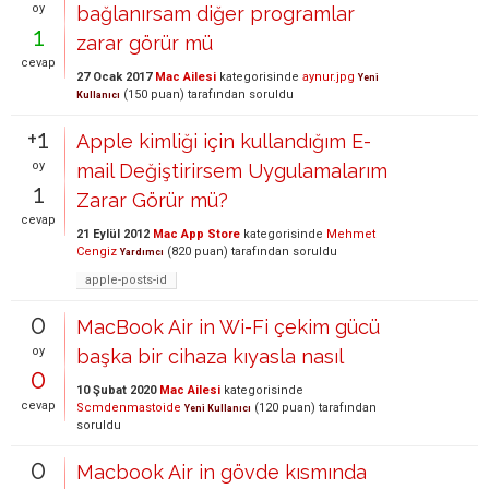
oy
bağlanırsam diğer programlar
1
zarar görür mü
cevap
27 Ocak 2017
Mac Ailesi
kategorisinde
aynur.jpg
Yeni
(
150
puan)
tarafından
soruldu
Kullanıcı
+1
Apple kimliği için kullandığım E-
oy
mail Değiştirirsem Uygulamalarım
1
Zarar Görür mü?
cevap
21 Eylül 2012
Mac App Store
kategorisinde
Mehmet
Cengiz
(
820
puan)
tarafından
soruldu
Yardımcı
apple-posts-id
0
MacBook Air in Wi-Fi çekim gücü
oy
başka bir cihaza kıyasla nasıl
0
10 Şubat 2020
Mac Ailesi
kategorisinde
cevap
Scmdenmastoide
(
120
puan)
tarafından
Yeni Kullanıcı
soruldu
0
Macbook Air in gövde kısmında