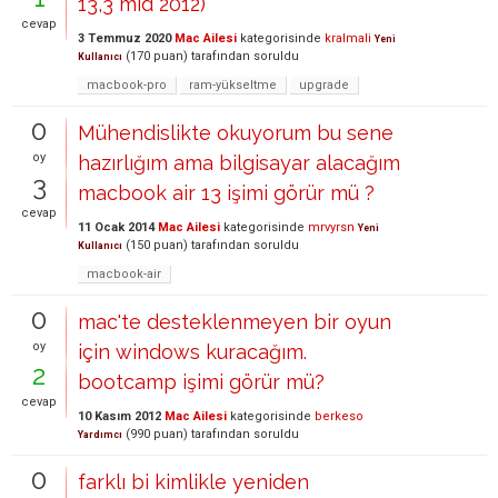
13,3 mid 2012)
cevap
3 Temmuz 2020
Mac Ailesi
kategorisinde
kralmali
Yeni
(
170
puan)
tarafından
soruldu
Kullanıcı
macbook-pro
ram-yükseltme
upgrade
0
Mühendislikte okuyorum bu sene
oy
hazırlığım ama bilgisayar alacağım
3
macbook air 13 işimi görür mü ?
cevap
11 Ocak 2014
Mac Ailesi
kategorisinde
mrvyrsn
Yeni
(
150
puan)
tarafından
soruldu
Kullanıcı
macbook-air
0
mac'te desteklenmeyen bir oyun
oy
için windows kuracağım.
2
bootcamp işimi görür mü?
cevap
10 Kasım 2012
Mac Ailesi
kategorisinde
berkeso
(
990
puan)
tarafından
soruldu
Yardımcı
0
farklı bi kimlikle yeniden