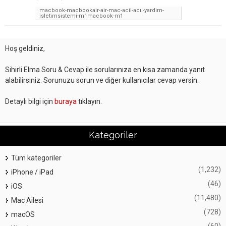
macbook-macbookair-air-mac-acil-acıl-yardim-
isletimsistemi-m1macbook-m1
Hoş geldiniz,
Sihirli Elma Soru & Cevap ile sorularınıza en kısa zamanda yanıt
alabilirsiniz. Sorunuzu sorun ve diğer kullanıcılar cevap versin.
Detaylı bilgi için
buraya
tıklayın.
Kategoriler
Tüm kategoriler
(1,232)
iPhone / iPad
(46)
iOS
(11,480)
Mac Ailesi
(728)
macOS