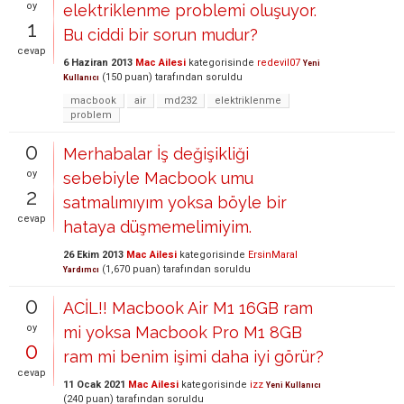
oy
elektriklenme problemi oluşuyor.
1
Bu ciddi bir sorun mudur?
cevap
6 Haziran 2013
Mac Ailesi
kategorisinde
redevil07
Yeni
(
150
puan)
tarafından
soruldu
Kullanıcı
macbook
air
md232
elektriklenme
problem
0
Merhabalar İş değişikliği
oy
sebebiyle Macbook umu
2
satmalımıyım yoksa böyle bir
cevap
hataya düşmemelimiyim.
26 Ekim 2013
Mac Ailesi
kategorisinde
ErsinMaral
(
1,670
puan)
tarafından
soruldu
Yardımcı
0
ACİL!! Macbook Air M1 16GB ram
oy
mi yoksa Macbook Pro M1 8GB
0
ram mi benim işimi daha iyi görür?
cevap
11 Ocak 2021
Mac Ailesi
kategorisinde
izz
Yeni Kullanıcı
(
240
puan)
tarafından
soruldu