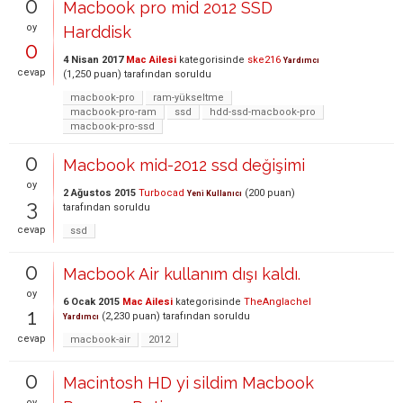
0
Macbook pro mid 2012 SSD
oy
Harddisk
0
4 Nisan 2017
Mac Ailesi
kategorisinde
ske216
Yardımcı
cevap
(
1,250
puan)
tarafından
soruldu
macbook-pro
ram-yükseltme
macbook-pro-ram
ssd
hdd-ssd-macbook-pro
macbook-pro-ssd
0
Macbook mid-2012 ssd değişimi
oy
2 Ağustos 2015
Turbocad
(
200
puan)
Yeni Kullanıcı
3
tarafından
soruldu
cevap
ssd
0
Macbook Air kullanım dışı kaldı.
oy
6 Ocak 2015
Mac Ailesi
kategorisinde
TheAnglachel
1
(
2,230
puan)
tarafından
soruldu
Yardımcı
cevap
macbook-air
2012
0
Macintosh HD yi sildim Macbook
oy