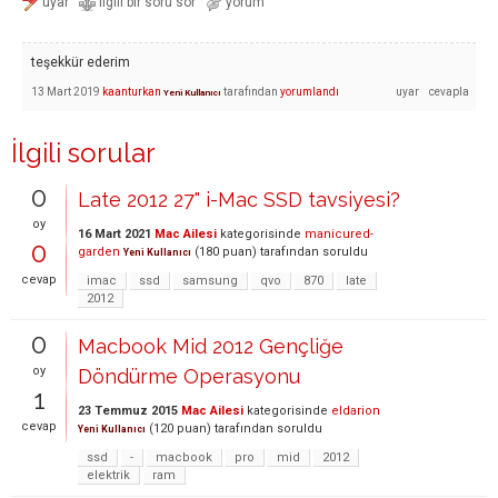
teşekkür ederim
13 Mart 2019
kaanturkan
tarafından
yorumlandı
Yeni Kullanıcı
İlgili sorular
0
Late 2012 27" i-Mac SSD tavsiyesi?
oy
16 Mart 2021
Mac Ailesi
kategorisinde
manicured-
0
garden
(
180
puan)
tarafından
soruldu
Yeni Kullanıcı
cevap
imac
ssd
samsung
qvo
870
late
2012
0
Macbook Mid 2012 Gençliğe
oy
Döndürme Operasyonu
1
23 Temmuz 2015
Mac Ailesi
kategorisinde
eldarion
cevap
(
120
puan)
tarafından
soruldu
Yeni Kullanıcı
ssd
-
macbook
pro
mid
2012
elektrik
ram