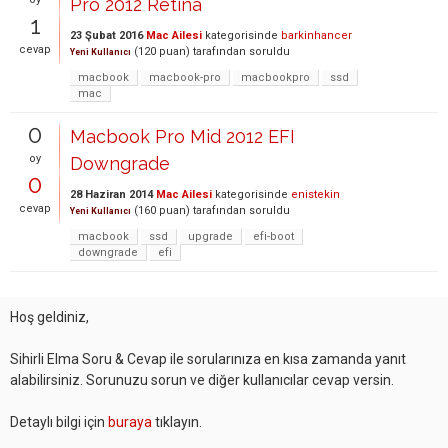
Pro 2012 Retina
1
23 Şubat 2016
Mac Ailesi
kategorisinde
barkinhancer
cevap
(
120
puan)
tarafından
soruldu
Yeni Kullanıcı
macbook
macbook-pro
macbookpro
ssd
mac
0
Macbook Pro Mid 2012 EFI
oy
Downgrade
0
28 Haziran 2014
Mac Ailesi
kategorisinde
enistekin
cevap
(
160
puan)
tarafından
soruldu
Yeni Kullanıcı
macbook
ssd
upgrade
efi-boot
downgrade
efi
Hoş geldiniz,
Sihirli Elma Soru & Cevap ile sorularınıza en kısa zamanda yanıt
alabilirsiniz. Sorunuzu sorun ve diğer kullanıcılar cevap versin.
Detaylı bilgi için
buraya
tıklayın.