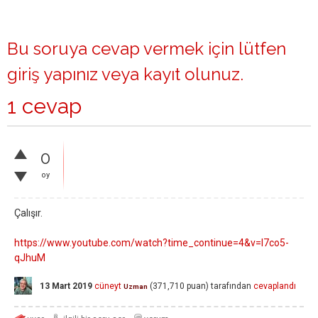
Bu soruya cevap vermek için lütfen
giriş yapınız
veya
kayıt olunuz
.
1 cevap
0
oy
Çalışır.
https://www.youtube.com/watch?time_continue=4&v=I7co5-
qJhuM
13 Mart 2019
cüneyt
(
371,710
puan)
tarafından
cevaplandı
Uzman