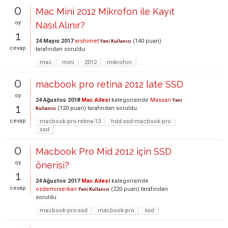
0
Mac Mini 2012 Mikrofon ile Kayıt
oy
Nasıl Alınır?
1
24 Mayıs 2017
arshimet
(
140
puan)
Yeni Kullanıcı
cevap
tarafından
soruldu
mac
mini
2012
mikrofon
0
macbook pro retina 2012 late SSD
oy
24 Ağustos 2018
Mac Ailesi
kategorisinde
Massari
Yeni
1
(
120
puan)
tarafından
soruldu
Kullanıcı
cevap
macbook-pro-retina-13
hdd-ssd-macbook-pro
ssd
0
Macbook Pro Mid 2012 için SSD
oy
önerisi?
1
24 Ağustos 2017
Mac Ailesi
kategorisinde
cevap
ozdemirserkan
(
220
puan)
tarafından
Yeni Kullanıcı
soruldu
macbook-pro-ssd
macbook-pro
ssd