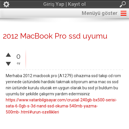
Giriş Yap | Kayıt ol
Menüyü göster
2012 MacBook Pro ssd uyumu
0
oy
Merhaba 2012 macbook pro (A1279) cihazıma ssd takıp cd rom
yerınede üstündeki hardiski takmak istiyorum ama mac os ssd
nin üstünde kurulu olucak en uygun olarak bu ssd yi buldum bu
uyumlu bir şekilde çalışırmı yardım edermisiniz
https://www.vatanbilgisayar.com/crucial-240gb-bx500-serisi-
sata-6-0gb-s-3d-nand-ssd-okuma-540mb-yazma-
500mb-.html#urun-ozellikleri