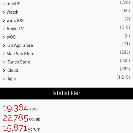
(728)
macOS
(60)
Watch
(7)
watchOS
(218)
Apple TV
(0)
tvOS
(71)
iOS App Store
(283)
Mac App Store
(200)
iTunes Store
(283)
iCloud
(1,210)
Diğer
İstatistikler
19,364
soru
22,785
cevap
15,871
yorum