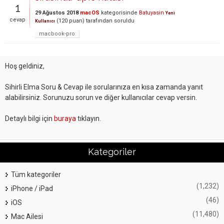
1
29 Ağustos 2018
macOS
kategorisinde
Batuyasin
Yeni
cevap
(
120
puan)
tarafından
soruldu
Kullanıcı
macbook-pro
Hoş geldiniz,
Sihirli Elma Soru & Cevap ile sorularınıza en kısa zamanda yanıt
alabilirsiniz. Sorunuzu sorun ve diğer kullanıcılar cevap versin.
Detaylı bilgi için
buraya
tıklayın.
Kategoriler
Tüm kategoriler
(1,232)
iPhone / iPad
(46)
iOS
(11,480)
Mac Ailesi