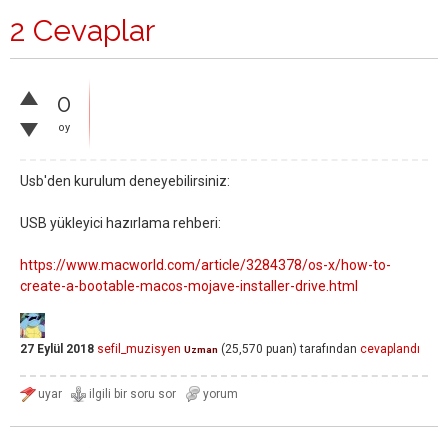
2 Cevaplar
0
oy
Usb'den kurulum deneyebilirsiniz:
USB yükleyici hazırlama rehberi:
https://www.macworld.com/article/3284378/os-x/how-to-
create-a-bootable-macos-mojave-installer-drive.html
27 Eylül 2018
sefil_muzisyen
(
25,570
puan)
tarafından
cevaplandı
Uzman