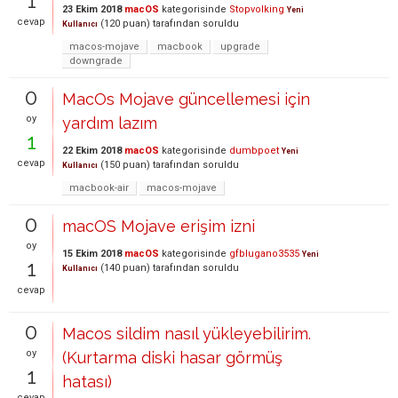
1
23 Ekim 2018
macOS
kategorisinde
Stopvolking
Yeni
cevap
(
120
puan)
tarafından
soruldu
Kullanıcı
macos-mojave
macbook
upgrade
downgrade
0
MacOs Mojave güncellemesi için
oy
yardım lazım
1
22 Ekim 2018
macOS
kategorisinde
dumbpoet
Yeni
cevap
(
150
puan)
tarafından
soruldu
Kullanıcı
macbook-air
macos-mojave
0
macOS Mojave erişim izni
oy
15 Ekim 2018
macOS
kategorisinde
gfblugano3535
Yeni
1
(
140
puan)
tarafından
soruldu
Kullanıcı
cevap
0
Macos sildim nasıl yükleyebilirim.
oy
(Kurtarma diski hasar görmüş
1
hatası)
cevap