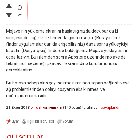
0
oy
Mojave nin yükleme ekranını başlattığınızda dock bar da ki
simgesinde sağ klik ile finder da gösteri seçin. (Buraya direk
finder uygulamalar dan da erişebilirsiniz) daha sonra yükleyiciyi
kapatın (Dosya-çıkış) finderde bulduğunuz Mojave yükleyicisini
çöpe taşıyın. Bu işlemden sonra Appstore üzerinde mojave de
tekrar indir seçeneği çıkacak. Tekrar indirip kurulumunuzu
gerçekleştirin.
Bu hataya sebep olan şey indirme sırasında kopan bağlantı veya
ağ problemlerinden dolayı dosyanın eksik inmesi ve
doğrulanamamasıdır.
21 Ekim 2018
onruzl
(
140
puan)
tarafından
cevaplandı
Yeni Kullanıcı
İlgili sorular