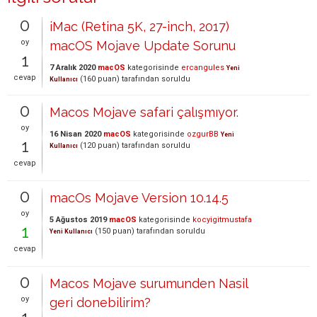
0
iMac (Retina 5K, 27-inch, 2017)
oy
macOS Mojave Update Sorunu
1
7 Aralık 2020
macOS
kategorisinde
ercangules
Yeni
cevap
(
160
puan)
tarafından
soruldu
Kullanıcı
0
Macos Mojave safari çalışmıyor.
oy
16 Nisan 2020
macOS
kategorisinde
ozgurBB
Yeni
1
(
120
puan)
tarafından
soruldu
Kullanıcı
cevap
0
macOs Mojave Version 10.14.5
oy
5 Ağustos 2019
macOS
kategorisinde
kocyigitmustafa
1
(
150
puan)
tarafından
soruldu
Yeni Kullanıcı
cevap
0
Macos Mojave surumunden Nasil
oy
geri donebilirim?