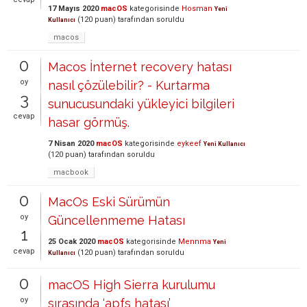
17 Mayıs 2020
macOS
kategorisinde
Hosman
Yeni
(
120
puan)
tarafından
soruldu
Kullanıcı
macos
0
Macos İnternet recovery hatası
oy
nasıl çözülebilir? - Kurtarma
3
sunucusundaki yükleyici bilgileri
cevap
hasar görmüş.
7 Nisan 2020
macOS
kategorisinde
eykeef
Yeni Kullanıcı
(
120
puan)
tarafından
soruldu
macbook
0
MacOs Eski Sürümün
oy
Güncellenmeme Hatası
1
25 Ocak 2020
macOS
kategorisinde
Mennma
Yeni
cevap
(
120
puan)
tarafından
soruldu
Kullanıcı
0
macOS High Sierra kurulumu
oy
sırasında ‘apfs hatası’