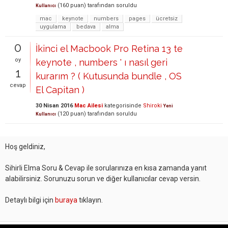
(
160
puan)
tarafından
soruldu
Kullanıcı
mac
keynote
numbers
pages
ücretsiz
uygulama
bedava
alma
0
İkinci el Macbook Pro Retina 13 te
oy
keynote , numbers ' ı nasıl geri
1
kurarım ? ( Kutusunda bundle , OS
cevap
El Capitan )
30 Nisan 2016
Mac Ailesi
kategorisinde
Shiroki
Yeni
(
120
puan)
tarafından
soruldu
Kullanıcı
Hoş geldiniz,
Sihirli Elma Soru & Cevap ile sorularınıza en kısa zamanda yanıt
alabilirsiniz. Sorunuzu sorun ve diğer kullanıcılar cevap versin.
Detaylı bilgi için
buraya
tıklayın.