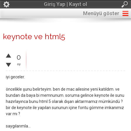
Giriş Yap | Kayıt ol
Menüyü göster
keynote ve html5
0
oy
iyi geceler.
öncelikle şunu belirteyim. ben de mac ailesine yeni katıldım. ve
bundan da baya bi memnunum. soruma gelince keynote ile sunu
hazırlayınca bunu html 5 olarak dışarı aktarmamız mümkündü ?
bir de keynote ile yapılan sununun içine fontu gömme imkanımız
var mı ?
saygılarımla...