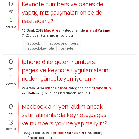
0
Keynote,numbers ve pages de
oy
yaptığımız çalışmaları office de
1
nasıl açarız?
cevap
12 Ocak 2015
Mac Ailesi
kategorisinde
mafsal
Yardımcı
(
1,200
puan)
tarafından
soruldu
macbook
macbook-numbers
macbook-keynote
keynote
0
İphone 6 ile gelen numbers,
oy
pages ve keynote uygulamalarını
1
neden güncelleyemiyorum?
cevap
22 Aralık 2014
iPhone / iPad
kategorisinde
erkanozturk
(
160
puan)
tarafından
soruldu
Yeni Kullanıcı
0
Macbook air'i yeni aldım ancak
oy
satın alınanlarda keynote,pages
3
ve numbers yok ne yapmalıyım?
cevap
10 Ağustos 2014
ipekince
(
190
puan)
Yeni Kullanıcı
tarafından
soruldu