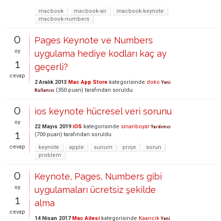
macbook
macbook-air
macbook-keynote
macbook-numbers
0
Pages Keynote ve Numbers
oy
uygulama hediye kodları kaç ay
1
geçerli?
cevap
2 Aralık 2013
Mac App Store
kategorisinde
doko
Yeni
(
350
puan)
tarafından
soruldu
Kullanıcı
0
ios keynote hücresel veri sorunu
oy
22 Mayıs 2019
iOS
kategorisinde
sinanboyar
Yardımcı
1
(
700
puan)
tarafından
soruldu
cevap
keynote
apple
sunum
proje
sorun
problem
0
Keynote, Pages, Numbers gibi
oy
uygulamaları ücretsiz şekilde
1
alma
cevap
14 Nisan 2017
Mac Ailesi
kategorisinde
Kaancik
Yeni