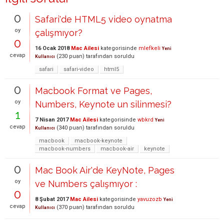
0
Safari'de HTML5 video oynatma
oy
çalışmıyor?
0
16 Ocak 2018
Mac Ailesi
kategorisinde
mlefkeli
Yeni
cevap
(
230
puan)
tarafından
soruldu
Kullanıcı
safari
safari-video
html5
0
Macbook Format ve Pages,
oy
Numbers, Keynote un silinmesi?
1
7 Nisan 2017
Mac Ailesi
kategorisinde
wbkrd
Yeni
cevap
(
340
puan)
tarafından
soruldu
Kullanıcı
macbook
macbook-keynote
macbook-numbers
macbook-air
keynote
0
Mac Book Air'de KeyNote, Pages
oy
ve Numbers çalışmıyor :
0
8 Şubat 2017
Mac Ailesi
kategorisinde
yavuzozb
Yeni
cevap
(
370
puan)
tarafından
soruldu
Kullanıcı