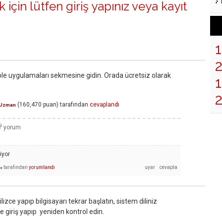
 için lütfen
giriş yapınız
veya
kayıt
le uygulamaları sekmesine gidin. Orada ücretsiz olarak
1
(
160,470
puan)
tarafından
cevaplandı
Uzman
iyor
tarafından
yorumlandı
cı
ilizce yapıp bilgisayarı tekrar başlatın, sistem diliniz
re giriş yapıp yeniden kontrol edin.