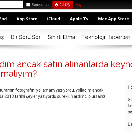
Remember
Kayıt
Pad
App Store
iCloud
Apple Tv
Mac App Store
ış
Bir Soru Sor
Sihirli Elma
Teknoloji Haberleri
ldım ancak satın alınanlarda key
pmalıyım?
Ho
turamın fotoğrafını yollamam yazıyordu, yolladım ancak
 2013 tarihli şeyler yazıyordu sürekli. Yardımcı olursanız
Si
kı
so
De