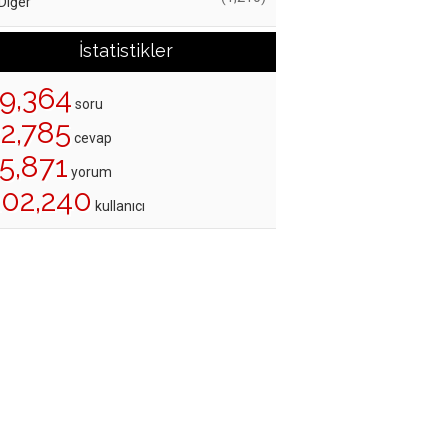
Diğer
İstatistikler
19,364
soru
22,785
cevap
5,871
yorum
202,240
kullanıcı