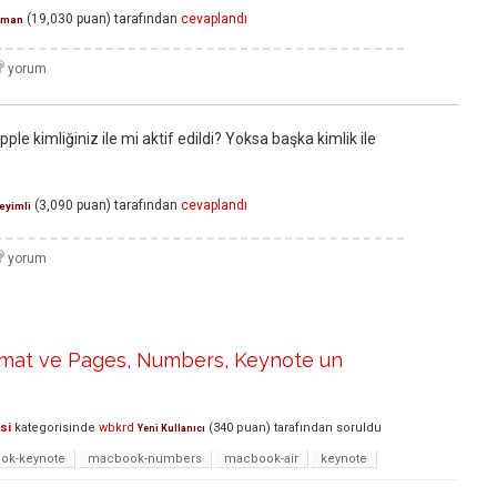
(
19,030
puan)
tarafından
cevaplandı
zman
apple kimliğiniz ile mi aktif edildi? Yoksa başka kimlik ile
(
3,090
puan)
tarafından
cevaplandı
eyimli
at ve Pages, Numbers, Keynote un
si
kategorisinde
wbkrd
(
340
puan)
tarafından
soruldu
Yeni Kullanıcı
ok-keynote
macbook-numbers
macbook-air
keynote