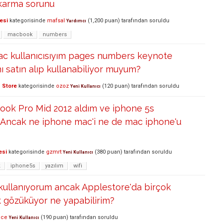
karma sorunu
esi
kategorisinde
mafsal
(
1,200
puan)
tarafından
soruldu
Yardımcı
macbook
numbers
c kullanıcısıyım pages numbers keynote
ı satın alıp kullanabiliyor muyum?
 Store
kategorisinde
ozoz
(
120
puan)
tarafından
soruldu
Yeni Kullanıcı
ook Pro Mid 2012 aldım ve iphone 5s
. Ancak ne iphone mac'i ne de mac iphone'u
esi
kategorisinde
gzmrt
(
380
puan)
tarafından
soruldu
Yeni Kullanıcı
k
iphone5s
yazılım
wifi
kullanıyorum ancak Applestore'da birçok
 gözüküyor ne yapabilirim?
nce
(
190
puan)
tarafından
soruldu
Yeni Kullanıcı