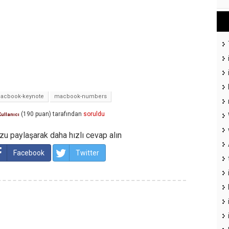
acbook-keynote
macbook-numbers
(
190
puan)
tarafından
soruldu
Kullanıcı
u paylaşarak daha hızlı cevap alın
Facebook
Twitter