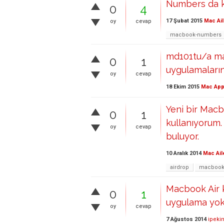
Numbers da 
0
4
17 Şubat 2015
Mac Ail
oy
cevap
macbook-numbers
md101tu/a ma
0
1
uygulamaların
oy
cevap
18 Ekim 2015
Mac App
Yeni bir Macb
0
1
kullanıyorum
oy
cevap
buluyor.
10 Aralık 2014
Mac Ail
airdrop
macboo
Macbook Air 
0
1
uygulama yok
oy
cevap
7 Ağustos 2014
ipeki