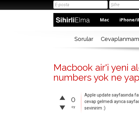
Mac
iPhone/i
Sorular
Cevaplanmam
Macbook air'i yeni a
numbers yok ne ya
Apple update sayfasında fa
0
cevap gelmedi ayrıca sayfada
oy
sevinirim :)