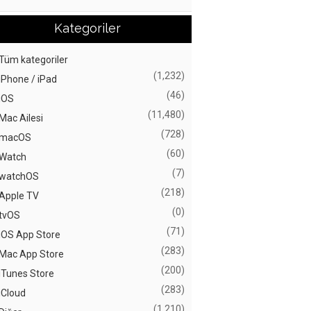
Kategoriler
Tüm kategoriler
(1,232)
iPhone / iPad
(46)
iOS
(11,480)
Mac Ailesi
(728)
macOS
(60)
Watch
(7)
watchOS
(218)
Apple TV
(0)
tvOS
(71)
iOS App Store
(283)
Mac App Store
(200)
iTunes Store
(283)
iCloud
(1,210)