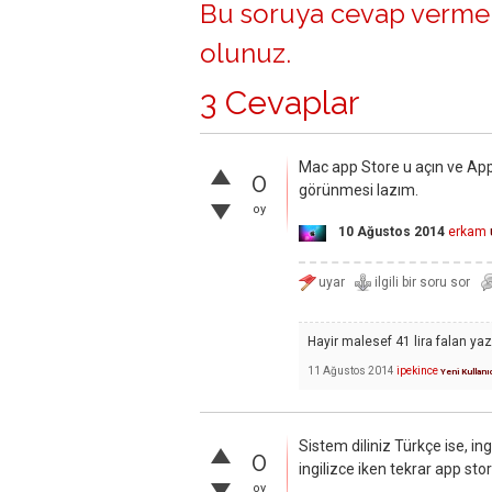
Bu soruya cevap vermek
olunuz
.
3 Cevaplar
Mac app Store u açın ve App
0
görünmesi lazım.
oy
10 Ağustos 2014
erkam
Hayir malesef 41 lira falan yaz
11 Ağustos 2014
ipekince
Yeni Kullanı
Sistem diliniz Türkçe ise, ing
0
ingilizce iken tekrar app sto
oy