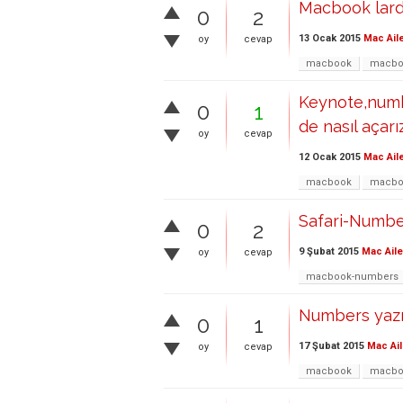
Macbook lard
0
2
13 Ocak 2015
Mac Ail
oy
cevap
macbook
macbo
Keynote,numbe
0
1
de nasıl açarı
oy
cevap
12 Ocak 2015
Mac Ail
macbook
macbo
Safari-Numb
0
2
9 Şubat 2015
Mac Aile
oy
cevap
macbook-numbers
Numbers yazı
0
1
17 Şubat 2015
Mac Ail
oy
cevap
macbook
macbo