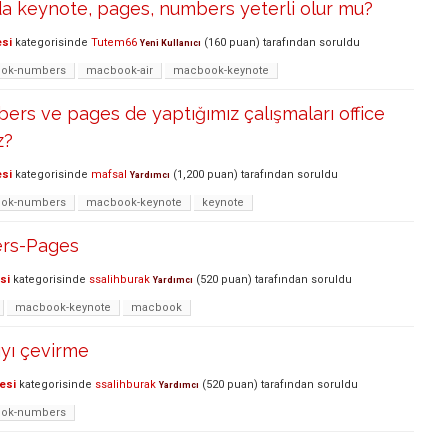
a keynote, pages, numbers yeterli olur mu?
esi
kategorisinde
Tutem66
(
160
puan)
tarafından
soruldu
Yeni Kullanıcı
ok-numbers
macbook-air
macbook-keynote
rs ve pages de yaptığımız çalışmaları office
z?
esi
kategorisinde
mafsal
(
1,200
puan)
tarafından
soruldu
Yardımcı
ok-numbers
macbook-keynote
keynote
ers-Pages
si
kategorisinde
ssalihburak
(
520
puan)
tarafından
soruldu
Yardımcı
macbook-keynote
macbook
yı çevirme
esi
kategorisinde
ssalihburak
(
520
puan)
tarafından
soruldu
Yardımcı
ok-numbers