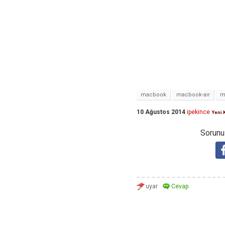
macbook
macbook-air
m
10 Ağustos 2014
ipekince
Yeni 
Sorunuz