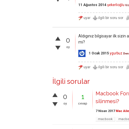
11 Ağustos 2014
şekerlioğlu
U
Aldıgınız bilgisayar ilk sizin 
0
mi?
oy
1 Ocak 2015
ygurbuz
Den
İlgili sorular
Macbook Form
0
1
silinmesi?
oy
cevap
7 Nisan 2017
Mac Aile
macbook
macbo