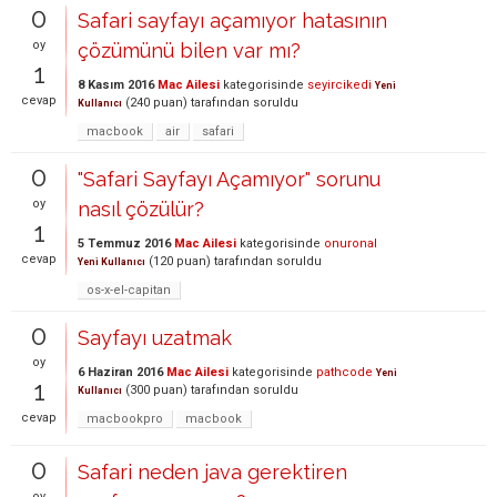
0
Safari sayfayı açamıyor hatasının
oy
çözümünü bilen var mı?
1
8 Kasım 2016
Mac Ailesi
kategorisinde
seyircikedi
Yeni
cevap
(
240
puan)
tarafından
soruldu
Kullanıcı
macbook
air
safari
0
"Safari Sayfayı Açamıyor" sorunu
oy
nasıl çözülür?
1
5 Temmuz 2016
Mac Ailesi
kategorisinde
onuronal
cevap
(
120
puan)
tarafından
soruldu
Yeni Kullanıcı
os-x-el-capitan
0
Sayfayı uzatmak
oy
6 Haziran 2016
Mac Ailesi
kategorisinde
pathcode
Yeni
1
(
300
puan)
tarafından
soruldu
Kullanıcı
cevap
macbookpro
macbook
0
Safari neden java gerektiren
oy