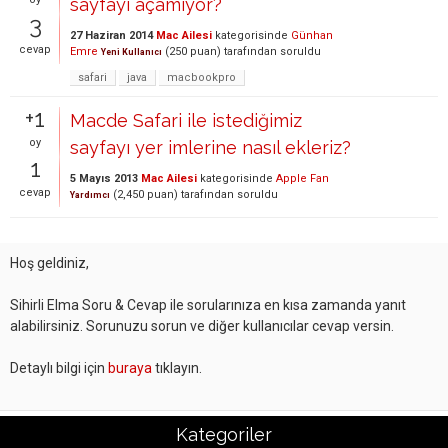
sayfayı açamıyor?
3
27 Haziran 2014
Mac Ailesi
kategorisinde
Günhan
cevap
Emre
(
250
puan)
tarafından
soruldu
Yeni Kullanıcı
safari
java
macbookpro
+1
Macde Safari ile istediğimiz
oy
sayfayı yer imlerine nasıl ekleriz?
1
5 Mayıs 2013
Mac Ailesi
kategorisinde
Apple Fan
cevap
(
2,450
puan)
tarafından
soruldu
Yardımcı
Hoş geldiniz,
Sihirli Elma Soru & Cevap ile sorularınıza en kısa zamanda yanıt
alabilirsiniz. Sorunuzu sorun ve diğer kullanıcılar cevap versin.
Detaylı bilgi için
buraya
tıklayın.
Kategoriler