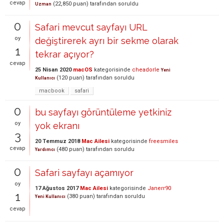
cevap
(
22,850
puan)
tarafından
soruldu
Uzman
0
Safari mevcut sayfayı URL
oy
değiştirerek ayrı bir sekme olarak
1
tekrar açıyor?
cevap
25 Nisan 2020
macOS
kategorisinde
cheadorle
Yeni
(
120
puan)
tarafından
soruldu
Kullanıcı
macbook
safari
0
bu sayfayı görüntüleme yetkiniz
oy
yok ekranı
3
20 Temmuz 2018
Mac Ailesi
kategorisinde
freesmiles
cevap
(
480
puan)
tarafından
soruldu
Yardımcı
0
Safari sayfayı açamıyor
oy
17 Ağustos 2017
Mac Ailesi
kategorisinde
Janerr90
1
(
380
puan)
tarafından
soruldu
Yeni Kullanıcı
cevap