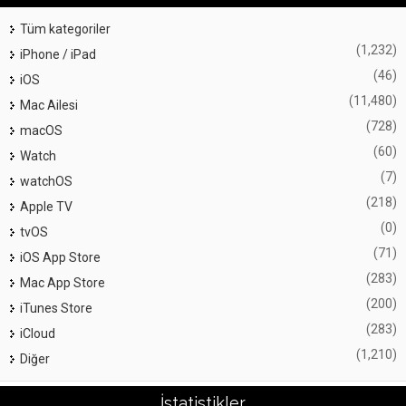
Tüm kategoriler
(1,232)
iPhone / iPad
(46)
iOS
(11,480)
Mac Ailesi
(728)
macOS
(60)
Watch
(7)
watchOS
(218)
Apple TV
(0)
tvOS
(71)
iOS App Store
(283)
Mac App Store
(200)
iTunes Store
(283)
iCloud
(1,210)
Diğer
İstatistikler