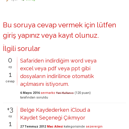
Bu soruya cevap vermek için lütfen
giriş yapınız
veya
kayıt olunuz
.
İlgili sorular
0
Safariden indirdiğim word veya
oy
excel veya pdf veya ppt gibi
1
dosyaların indirilince otomatik
cevap
açılmasını istiyorum.
6 Mayıs 2016
sermarko
(
120
puan)
Yeni Kullanıcı
tarafından
soruldu
+3
Belge Kaydederken iCloud a
oy
Kaydet Seçeneği Çıkmıyor
1
27 Temmuz 2012
Mac Ailesi
kategorisinde
sezerergin