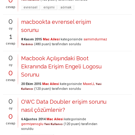
cevap
evrensel
erişimi
aömak
0
macbookta evrensel erişim
oy
sorunu
1
8 Kasım 2015
Mac Ailesi
kategorisinde
samimdurmaz
cevap
(
480
puan)
tarafından
soruldu
Yardımcı
0
Macbook Açılışındaki Boot
oy
Ekranında Erişim Engeli Logosu
0
Sorunu
cevap
20 Ekim 2015
Mac Ailesi
kategorisinde
MaxeLL
Yeni
(
120
puan)
tarafından
soruldu
Kullanıcı
0
OWC Data Doubler erişim sorunu
oy
nasıl çözümlenir?
0
6 Ağustos 2014
Mac Ailesi
kategorisinde
cevap
germiyanoglu
(
120
puan)
tarafından
Yeni Kullanıcı
soruldu