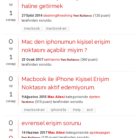
oy
haline getirmek
1
27 Eylül 2014
slashingthrashing
(
120
puan)
Yeni Kullanıcı
cevap
tarafından
soruldu
macbook
macbook-air
0
Mac den iphonumun kişisel erişim
oy
noktasını açabilir miyim ?
1
23 Ocak 2017
salmanns
(
360
puan)
Yeni Kullanıcı
cevap
tarafından
soruldu
0
Macbook ile iPhone Kişisel Erişim
oy
Noktasını aktif edemiyorum.
1
9 Ağustos 2015
Mac Ailesi
kategorisinde
dyeten
cevap
(
510
puan)
tarafından
soruldu
Yardımcı
macbook-air
iphone5s
-help
acil
0
evrensel erişim sorunu
oy
14 Haziran 2017
Mac Ailesi
kategorisinde
apotasyagan
0
(
120
puan)
tarafından
soruldu
Yeni Kullanıcı