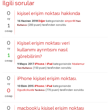
İlgili sorular
0
kişisel erişim noktası hakkında
oy
16 Haziran 2018
Diğer
kategorisinde
sinyor44
Yeni
1
(
200
puan)
tarafından
soruldu
Kullanıcı
cevap
0
Kişisel erişim noktası veri
oy
kullanımı ayrıntısını nasıl
1
görebilirim?
cevap
9 Mayıs 2017
iPhone / iPad
kategorisinde
hbalamur
(
150
puan)
tarafından
soruldu
Yeni Kullanıcı
0
iPhone kişisel erişim noktası.
oy
10 Ekim 2015
iPhone / iPad
kategorisinde
0
Oguzkckusta
(
770
puan)
tarafından
soruldu
Yardımcı
cevap
0
macbook'u kişisel erişim noktası