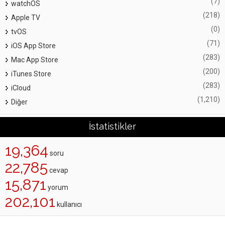
(7)
watchOS
(218)
Apple TV
(0)
tvOS
(71)
iOS App Store
(283)
Mac App Store
(200)
iTunes Store
(283)
iCloud
(1,210)
Diğer
İstatistikler
19,364
soru
22,785
cevap
15,871
yorum
202,101
kullanıcı