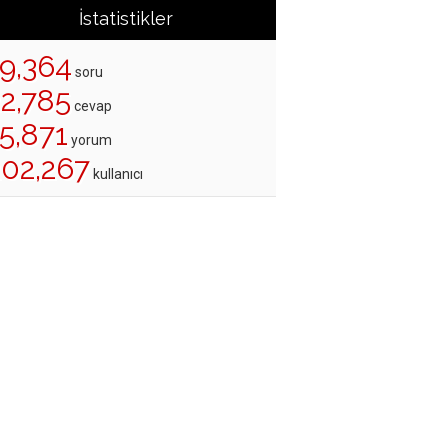
İstatistikler
19,364
soru
22,785
cevap
5,871
yorum
202,267
kullanıcı