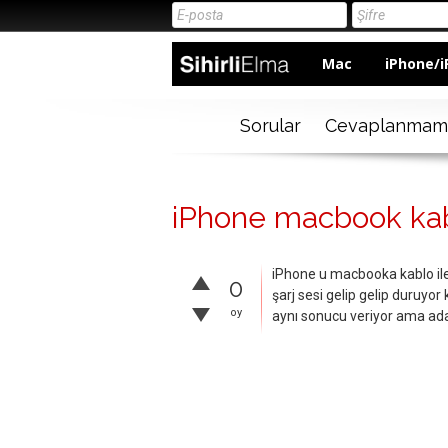
Mac
iPhone/i
Sorular
Cevaplanmam
iPhone macbook kab
iPhone u macbooka kablo il
0
şarj sesi gelip gelip duruyo
oy
aynı sonucu veriyor ama adapt