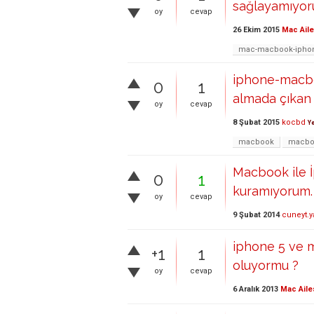
sağlayamıyo
oy
cevap
26 Ekim 2015
Mac Aile
mac-macbook-iphon
iphone-macbo
0
1
almada çıkan 
oy
cevap
8 Şubat 2015
kocbd
Ye
macbook
macboo
Macbook ile İ
0
1
kuramıyorum. 
oy
cevap
9 Şubat 2014
cuneyt.y
iphone 5 ve 
+1
1
oluyormu ?
oy
cevap
6 Aralık 2013
Mac Aile