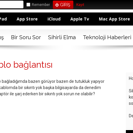
Remember
Kayıt
Pad
App Store
iCloud
Apple Tv
Mac App Store
ış
Bir Soru Sor
Sihirli Elma
Teknoloji Haberleri
lo bağlantısı
Ho
e bağladığımda bazen görüyor bazen de tutukluk yapıyor
r kablomda bir sıkıntı yok başka bilgisayarda da denedim
Si
ör ile şarj ederken bir sıkıntı yok sorun ne olabilir?
kı
so
De