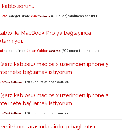
s kablo sorunu
 iPad
kategorisinde
c34t
(
610
puan)
tarafından
soruldu
Yardımcı
kablo ile MacBook Pro ya bağlayınca
ktarmıyor.
si
kategorisinde
Kenan Cabbar
(
920
puan)
tarafından
soruldu
Yardımcı
 (şarz kablosu) mac os x üzerinden iphone 5
internete bağlamak istiyorum
us
(
170
puan)
tarafından
soruldu
Yeni Kullanıcı
 (şarz kablosu) mac os x üzerinden iphone 5
internete bağlamak istiyorum
us
(
170
puan)
tarafından
soruldu
Yeni Kullanıcı
ve iPhone arasında airdrop bağlantısı