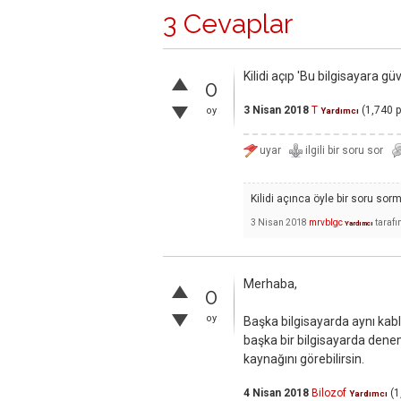
3 Cevaplar
Kilidi açıp 'Bu bilgisayara 
0
3 Nisan 2018
T
(
1,740
p
oy
Yardımcı
Kilidi açınca öyle bir soru sor
3 Nisan 2018
mrvblgc
taraf
Yardımcı
Merhaba,
0
oy
Başka bilgisayarda aynı kablo
başka bir bilgisayarda dene
kaynağını görebilirsin.
4 Nisan 2018
Bilozof
(
1
Yardımcı