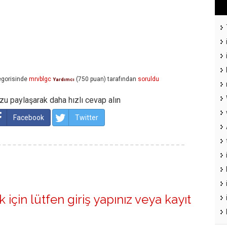
gorisinde
mrvblgc
(
750
puan)
tarafından
soruldu
Yardımcı
u paylaşarak daha hızlı cevap alın
Facebook
Twitter
 için lütfen
giriş yapınız
veya
kayıt