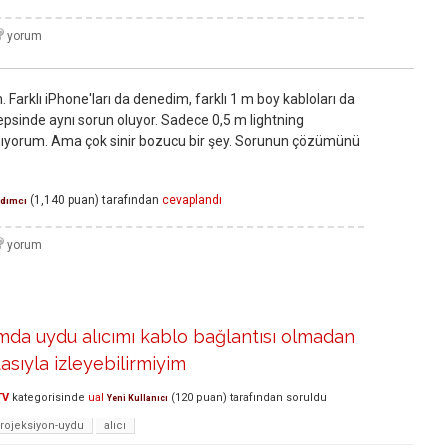
Farklı iPhone'ları da denedim, farklı 1 m boy kabloları da
epsinde aynı sorun oluyor. Sadece 0,5 m lightning
ıyorum. Ama çok sinir bozucu bir şey. Sorunun çözümünü
(
1,140
puan)
tarafından
cevaplandı
rdımcı
da uydu alıcımı kablo bağlantısı olmadan
asıyla izleyebilirmiyim
TV
kategorisinde
ual
(
120
puan)
tarafından
soruldu
Yeni Kullanıcı
rojeksiyon-uydu
alıcı