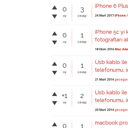
iPhone 6 Plu
0
3
24 Mart 2017
iPhone /
oy
cevap
iPhone 5c yi 
0
1
fotoğrafları a
oy
cevap
18 Ekim 2016
Mac Aile
Usb kablo ile
0
1
telefonumu, 
oy
cevap
21 Mart 2014
gecegor
Usb kablo ile
+1
2
telefonumu, 
oy
cevap
20 Mart 2014
gecegor
macbook pro 
0
1