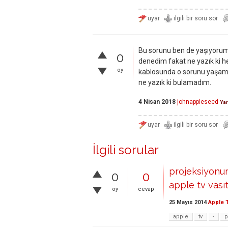
Bu sorunu ben de yaşıyorum. 
0
denedim fakat ne yazık ki h
oy
kablosunda o sorunu yaşam
ne yazık ki bulamadım.
4 Nisan 2018
johnappleseed
Ya
İlgili sorular
projeksiyonum
0
0
apple tv vasıt
oy
cevap
25 Mayıs 2014
Apple 
apple
tv
-
p