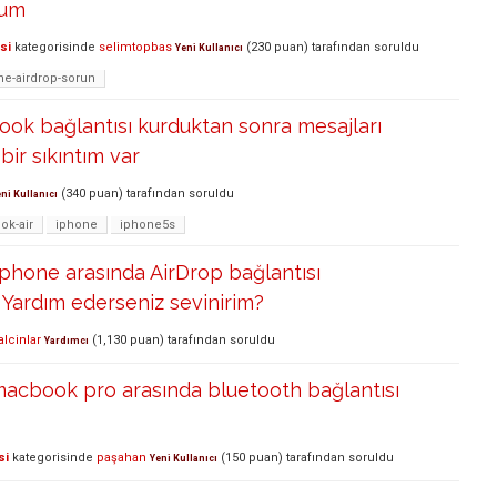
rum
si
kategorisinde
selimtopbas
(
230
puan)
tarafından
soruldu
Yeni Kullanıcı
e-airdrop-sorun
ok bağlantısı kurduktan sonra mesajları
bir sıkıntım var
(
340
puan)
tarafından
soruldu
ni Kullanıcı
k-air
iphone
iphone5s
phone arasında AirDrop bağlantısı
Yardım ederseniz sevinirim?
alcinlar
(
1,130
puan)
tarafından
soruldu
Yardımcı
macbook pro arasında bluetooth bağlantısı
si
kategorisinde
paşahan
(
150
puan)
tarafından
soruldu
Yeni Kullanıcı