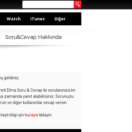
Watch
iTunes
Diğer
Soru&Cevap Hakkında
ş geldiniz,
hirli Elma Soru & Cevap ile sorularınıza en
sa zamanda yanıt alabilirsiniz. Sorunuzu
run ve diğer kullanıcılar cevap versin.
taylı bilgi için
buraya
tıklayın.