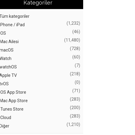
Kategoriler
Tüm kategoriler
(1,232)
iPhone / iPad
(46)
iOS
(11,480)
Mac Ailesi
(728)
macOS
(60)
Watch
(7)
watchOS
(218)
Apple TV
(0)
tvOS
(71)
iOS App Store
(283)
Mac App Store
(200)
iTunes Store
(283)
iCloud
(1,210)
Diğer