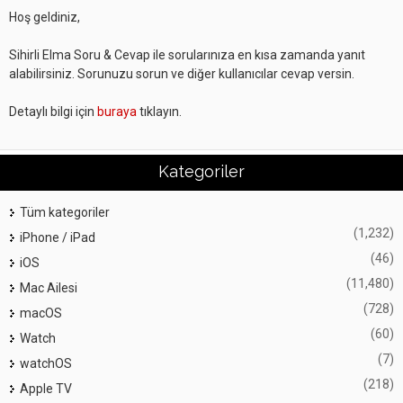
Hoş geldiniz,
Sihirli Elma Soru & Cevap ile sorularınıza en kısa zamanda yanıt
alabilirsiniz. Sorunuzu sorun ve diğer kullanıcılar cevap versin.
Detaylı bilgi için
buraya
tıklayın.
Kategoriler
Tüm kategoriler
(1,232)
iPhone / iPad
(46)
iOS
(11,480)
Mac Ailesi
(728)
macOS
(60)
Watch
(7)
watchOS
(218)
Apple TV