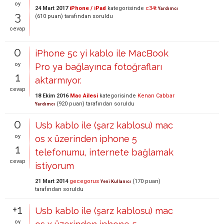
oy
24 Mart 2017
iPhone / iPad
kategorisinde
c34t
Yardımcı
3
(
610
puan)
tarafından
soruldu
cevap
0
iPhone 5c yi kablo ile MacBook
oy
Pro ya bağlayınca fotoğrafları
1
aktarmıyor.
cevap
18 Ekim 2016
Mac Ailesi
kategorisinde
Kenan Cabbar
(
920
puan)
tarafından
soruldu
Yardımcı
0
Usb kablo ile (şarz kablosu) mac
oy
os x üzerinden iphone 5
1
telefonumu, internete bağlamak
cevap
istiyorum
21 Mart 2014
gecegorus
(
170
puan)
Yeni Kullanıcı
tarafından
soruldu
+1
Usb kablo ile (şarz kablosu) mac
oy