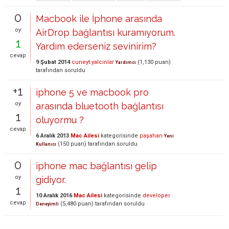
0
Macbook ile İphone arasında
oy
AirDrop bağlantısı kuramıyorum.
1
Yardım ederseniz sevinirim?
cevap
9 Şubat 2014
cuneyt.yalcinlar
(
1,130
puan)
Yardımcı
tarafından
soruldu
+1
iphone 5 ve macbook pro
oy
arasında bluetooth bağlantısı
1
oluyormu ?
cevap
6 Aralık 2013
Mac Ailesi
kategorisinde
paşahan
Yeni
(
150
puan)
tarafından
soruldu
Kullanıcı
0
iphone mac bağlantısı gelip
oy
gidiyor.
1
10 Aralık 2016
Mac Ailesi
kategorisinde
developer
cevap
(
5,480
puan)
tarafından
soruldu
Deneyimli