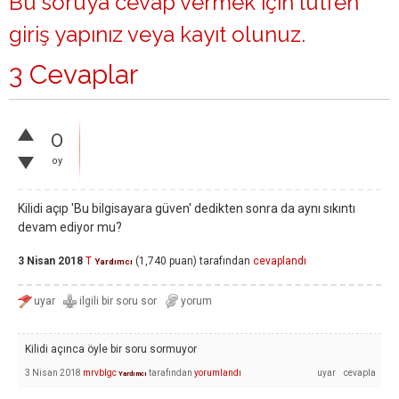
Bu soruya cevap vermek için lütfen
giriş yapınız
veya
kayıt olunuz
.
3 Cevaplar
0
oy
Kilidi açıp 'Bu bilgisayara güven' dedikten sonra da aynı sıkıntı
devam ediyor mu?
3 Nisan 2018
T
(
1,740
puan)
tarafından
cevaplandı
Yardımcı
Kilidi açınca öyle bir soru sormuyor
3 Nisan 2018
mrvblgc
tarafından
yorumlandı
Yardımcı