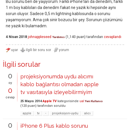
Bu sorunu ben de yaşıyorum. Farklı iPhone'ları da denedim, farklı
1 m boy kabloları da denedim fakat ne yazık ki hepsinde aynı
sorun oluyor. Sadece 0,5 m lightning kablosunda o sorunu
yaşamıyorum. Ama çok sinir bozucu bir şey. Sorunun çözümünü
ne yazık ki bulamadım.
4 Nisan 2018
johnappleseed
(
1,140
puan)
tarafından
cevaplandı
Yardımcı
İlgili sorular
0
projeksiyonumda uydu alıcımı
oy
kablo bağlantısı olmadan apple
0
tv vasıtasıyla izleyebilirmiyim
cevap
25 Mayıs 2014
Apple TV
kategorisinde
ual
Yeni Kullanıcı
(
120
puan)
tarafından
soruldu
apple
tv
-
projeksiyon-uydu
alıcı
0
iPhone 6 Plus kablo sorunu