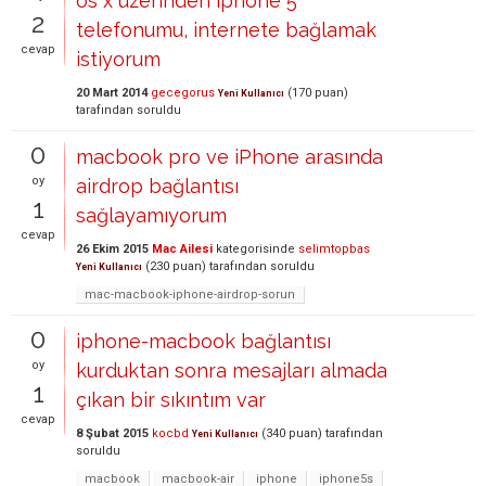
os x üzerinden iphone 5
2
telefonumu, internete bağlamak
cevap
istiyorum
20 Mart 2014
gecegorus
(
170
puan)
Yeni Kullanıcı
tarafından
soruldu
0
macbook pro ve iPhone arasında
oy
airdrop bağlantısı
1
sağlayamıyorum
cevap
26 Ekim 2015
Mac Ailesi
kategorisinde
selimtopbas
(
230
puan)
tarafından
soruldu
Yeni Kullanıcı
mac-macbook-iphone-airdrop-sorun
0
iphone-macbook bağlantısı
oy
kurduktan sonra mesajları almada
1
çıkan bir sıkıntım var
cevap
8 Şubat 2015
kocbd
(
340
puan)
tarafından
Yeni Kullanıcı
soruldu
macbook
macbook-air
iphone
iphone5s